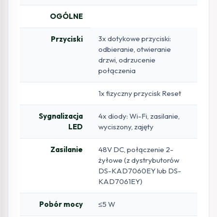
OGÓLNE
3x dotykowe przyciski:
Przyciski
odbieranie, otwieranie
drzwi, odrzucenie
połączenia
1x fizyczny przycisk Reset
Sygnalizacja
4x diody: Wi-Fi, zasilanie,
LED
wyciszony, zajęty
Zasilanie
48V DC, połączenie 2-
żyłowe (z dystrybutorów
DS-KAD7060EY lub DS-
KAD7061EY)
Pobór mocy
≤5 W