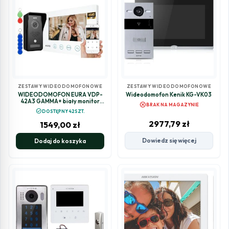
ZESTAWY WIDEODOMOFONOWE
ZESTAWY WIDEODOMOFONOWE
WIDEODOMOFON EURA VDP-
Wideodomofon Kenik KG-VK03
42A3 GAMMA+ biały monitor
cancel
BRAK NA MAGAZYNIE
TUYA
check_circle
DOSTĘPNY 42SZT.
2977,79
zł
1549,00
zł
Dowiedz się więcej
Dodaj do koszyka