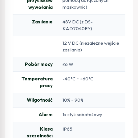
pomocą dołączonych
przycisków
maskownic)
wywołania
Zasilanie
48V DC (z DS-
KAD7040EY)
12 V DC (niezależne wejście
zasilania)
Pobór mocy
≤6 W
Temperatura
-40°C ~ +60°C
pracy
Wilgotność
10% ~ 90%
Alarm
1x styk sabotażowy
Klasa
IP65
szczelności