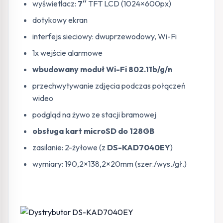
wyświetlacz:
7″
TFT LCD (1024×600px)
dotykowy ekran
interfejs sieciowy: dwuprzewodowy, Wi-Fi
1x wejście alarmowe
wbudowany moduł Wi-Fi 802.11b/g/n
przechwytywanie zdjęcia podczas połączeń
wideo
podgląd na żywo ze stacji bramowej
obsługa kart microSD do 128GB
zasilanie: 2-żyłowe (z
DS-KAD7040EY
)
wymiary: 190,2×138,2×20mm (szer./wys./gł.)