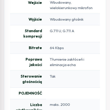
Wbudowany,
Wejście
wielokierunkowy mikrofon
Wyjście
Wbudowany głośnik
Standard
G.711 U, G.711 A
kompresji
Bitrate
64 Kbps
Poprawa
Tłumienie zakłóceń i
jakości
eliminacja echa
Sterowanie
Tak
głośnością
POJEMNOŚĆ
maks. 2000
Liczba