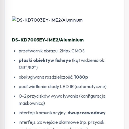
DS-KD7003EY-IME2/Aluminium
przetwornik obrazu: 2Mpx CMOS
płaski obiektyw fisheye
(kąt widzenia ok.
133°/82°)
obsługiwana rozdzielczość:
1080p
podświetlenie: diody LED IR (automatyczne)
0-2 przycisków wywoływania (konfiguracja
maskownicą)
interfejs komunikacyjny:
dwuprzewodowy
interfejs: 2x wejście alarmowe (np. przycisk