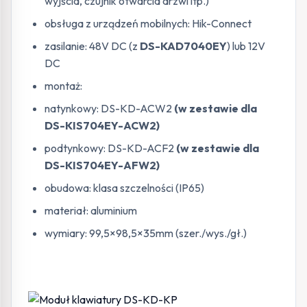
wyjścia, czujnik otwarcia drzwi itp.)
obsługa z urządzeń mobilnych: Hik-Connect
zasilanie: 48V DC (z
DS-KAD7040EY
) lub 12V
DC
montaż:
natynkowy: DS-KD-ACW2
(w zestawie dla
DS-KIS704EY-ACW2)
podtynkowy: DS-KD-ACF2
(w zestawie dla
DS-KIS704EY-AFW2)
obudowa: klasa szczelności (IP65)
materiał: aluminium
wymiary: 99,5×98,5×35mm (szer./wys./gł.)