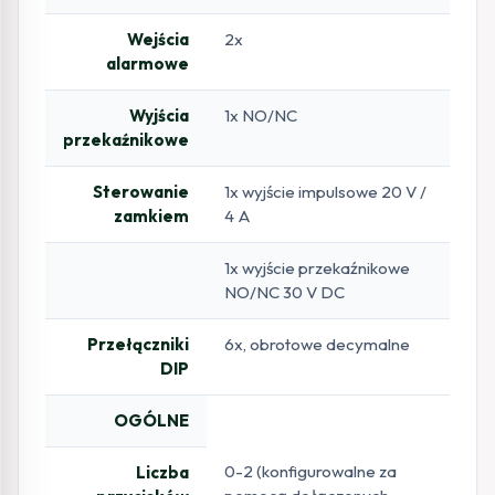
Wejścia
2x
alarmowe
Wyjścia
1x NO/NC
przekaźnikowe
Sterowanie
1x wyjście impulsowe 20 V /
zamkiem
4 A
1x wyjście przekaźnikowe
NO/NC 30 V DC
Przełączniki
6x, obrotowe decymalne
DIP
OGÓLNE
0-2 (konfigurowalne za
Liczba