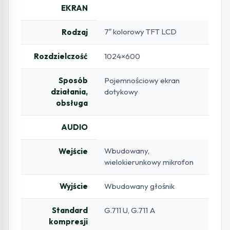
EKRAN
7″ kolorowy TFT LCD
Rodzaj
Rozdzielczość
1024×600
Sposób
Pojemnościowy ekran
działania,
dotykowy
obsługa
AUDIO
Wbudowany,
Wejście
wielokierunkowy mikrofon
Wyjście
Wbudowany głośnik
Standard
G.711 U, G.711 A
kompresji