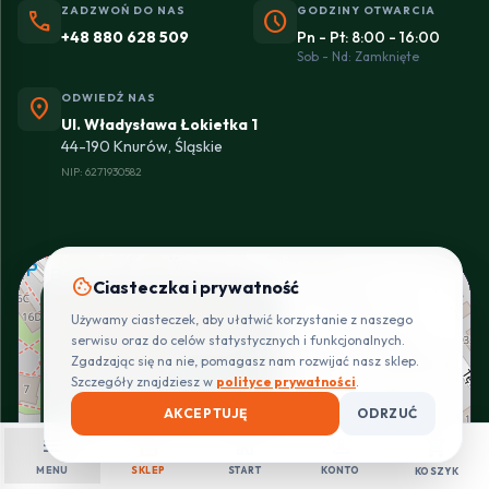
ZADZWOŃ DO NAS
GODZINY OTWARCIA
phone
schedule
+48 880 628 509
Pn - Pt: 8:00 - 16:00
Sob - Nd: Zamknięte
ODWIEDŹ NAS
location_on
Ul. Władysława Łokietka 1
44-190 Knurów, Śląskie
NIP: 6271930582
cookie
Ciasteczka i prywatność
+
Instalacje elektryczne
Używamy ciasteczek, aby ułatwić korzystanie z naszego
−
Pro Installer - oficjalny
serwisu oraz do celów statystycznych i funkcjonalnych.
partner Eltrox
Zgadzając się na nie, pomagasz nam rozwijać nasz sklep.
⭐ 5.0
(7 opinii)
Szczegóły znajdziesz w
polityce prywatności
.
Ul. Władysława Łokietka 1
AKCEPTUJĘ
ODRZUĆ
44-190 Knurów, Śląskie
menu
shopping_bag
home
person
shopping_cart
Zadzwoń
Mapa
MENU
SKLEP
START
KONTO
KOSZYK