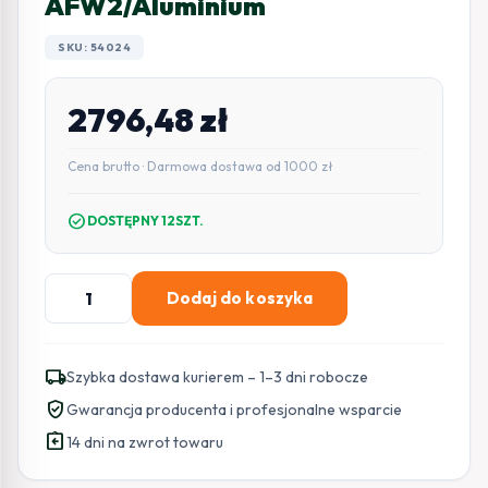
AFW2/Aluminium
SKU: 54024
2796,48
zł
Cena brutto · Darmowa dostawa od 1000 zł
check_circle
DOSTĘPNY 12SZT.
ilość
Dodaj do koszyka
WIDEODOMOFON
HIKVISION
DS-
local_shipping
Szybka dostawa kurierem – 1–3 dni robocze
KIS704EY-
verified_user
Gwarancja producenta i profesjonalne wsparcie
AFW2/Aluminium
assignment_return
14 dni na zwrot towaru