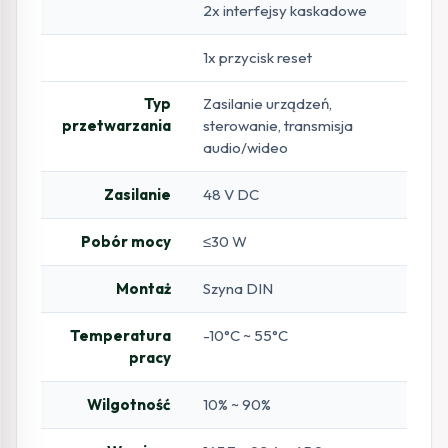
2x interfejsy kaskadowe
1x przycisk reset
Typ
Zasilanie urządzeń,
przetwarzania
sterowanie, transmisja
audio/wideo
Zasilanie
48 V DC
Pobór mocy
≤30 W
Montaż
Szyna DIN
Temperatura
-10°C ~ 55°C
pracy
Wilgotność
10% ~ 90%