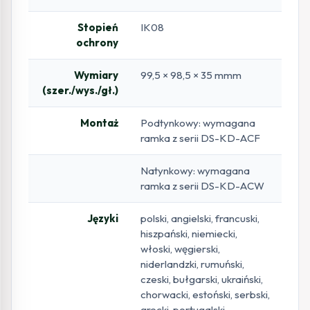
Stopień
IK08
ochrony
Wymiary
99,5 × 98,5 × 35 mmm
(szer./wys./gł.)
Montaż
Podtynkowy: wymagana
ramka z serii DS-KD-ACF
Natynkowy: wymagana
ramka z serii DS-KD-ACW
Języki
polski, angielski, francuski,
hiszpański, niemiecki,
włoski, węgierski,
niderlandzki, rumuński,
czeski, bułgarski, ukraiński,
chorwacki, estoński, serbski,
grecki, portugalski,