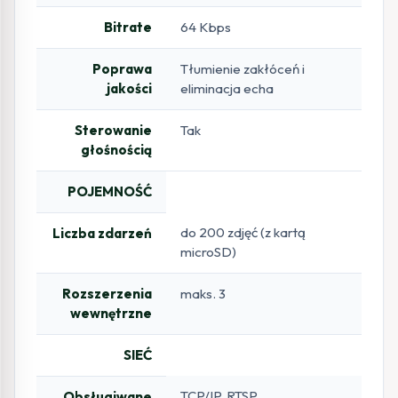
Bitrate
64 Kbps
Poprawa
Tłumienie zakłóceń i
jakości
eliminacja echa
Sterowanie
Tak
głośnością
POJEMNOŚĆ
do 200 zdjęć (z kartą
Liczba zdarzeń
microSD)
Rozszerzenia
maks. 3
wewnętrzne
SIEĆ
TCP/IP, RTSP
Obsługiwane