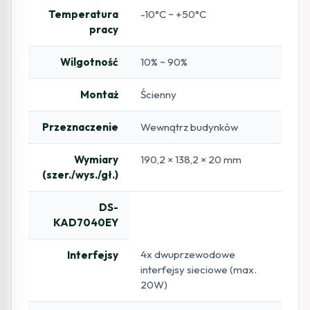
Temperatura
-10°C ~ +50°C
pracy
Wilgotność
10% ~ 90%
Montaż
Ścienny
Przeznaczenie
Wewnątrz budynków
Wymiary
190,2 × 138,2 × 20 mm
(szer./wys./gł.)
DS-
KAD7040EY
4x dwuprzewodowe
Interfejsy
interfejsy sieciowe (max.
20W)