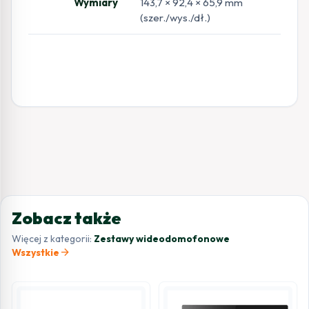
Wymiary
143,7 × 92,4 × 65,9 mm
(szer./wys./dł.)
Zobacz także
Więcej z kategorii:
Zestawy wideodomofonowe
arrow_forward
Wszystkie