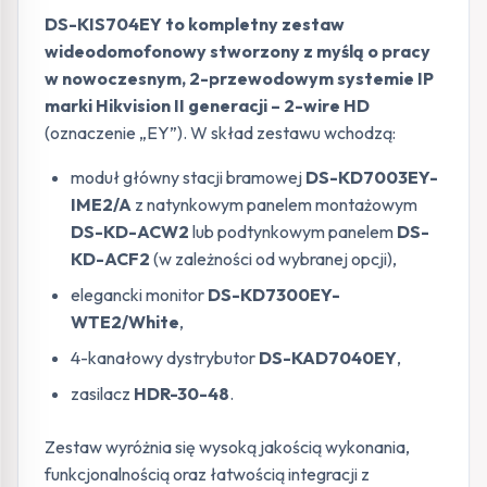
DS-KIS704EY to kompletny zestaw
wideodomofonowy stworzony z myślą o pracy
w nowoczesnym, 2-przewodowym systemie IP
marki Hikvision II generacji – 2-wire HD
(oznaczenie „EY”). W skład zestawu wchodzą:
moduł główny stacji bramowej
DS-KD7003EY-
IME2/A
z natynkowym panelem montażowym
DS-KD-ACW2
lub podtynkowym panelem
DS-
KD-ACF2
(w zależności od wybranej opcji),
elegancki monitor
DS-KD7300EY-
WTE2/White
,
4-kanałowy dystrybutor
DS-KAD7040EY
,
zasilacz
HDR-30-48
.
Zestaw wyróżnia się wysoką jakością wykonania,
funkcjonalnością oraz łatwością integracji z