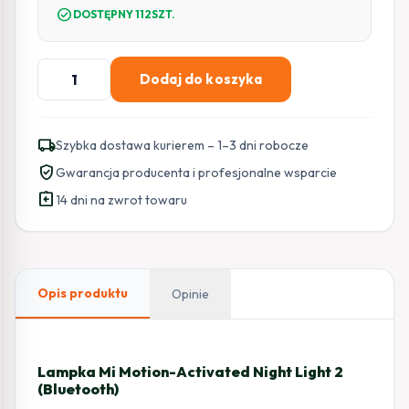
check_circle
DOSTĘPNY 112SZT.
ilość
Dodaj do koszyka
Lampka
Xiaomi
Mi
local_shipping
Szybka dostawa kurierem – 1–3 dni robocze
Motion-
verified_user
Gwarancja producenta i profesjonalne wsparcie
Activated
assignment_return
Night
14 dni na zwrot towaru
Light
2
Bluetooth
Opis produktu
Opinie
Lampka Mi Motion-Activated Night Light 2
(Bluetooth)