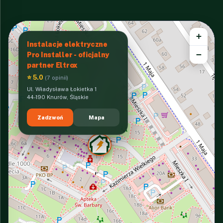
+
Instalacje elektryczne
−
Pro Installer - oficjalny
partner Eltrox
⭐ 5.0
(7 opinii)
Ul. Władysława Łokietka 1
44-190 Knurów, Śląskie
Zadzwoń
Mapa