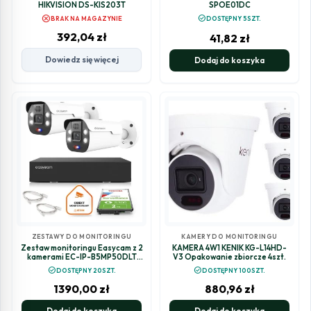
HIKVISION DS-KIS203T
SPOE01DC
cancel
check_circle
BRAK NA MAGAZYNIE
DOSTĘPNY 5SZT.
392,04
zł
41,82
zł
Dowiedz się więcej
Dodaj do koszyka
ZESTAWY DO MONITORINGU
KAMERY DO MONITORINGU
Zestaw monitoringu Easycam z 2
KAMERA 4W1 KENIK KG-L14HD-
kamerami EC-IP-B5MP50DLT
V3 Opakowanie zbiorcze 4szt.
5MPx z aktywnym odstraszaniem
check_circle
check_circle
DOSTĘPNY 20SZT.
DOSTĘPNY 100SZT.
1390,00
zł
880,96
zł
Dodaj do koszyka
Dodaj do koszyka