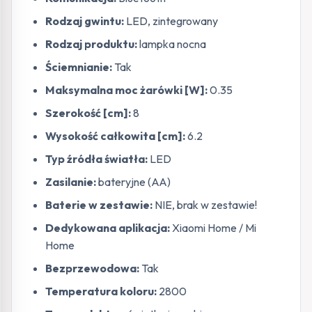
Rodzaj gwintu:
LED, zintegrowany
Rodzaj produktu:
lampka nocna
Ściemnianie:
Tak
Maksymalna moc żarówki [W]:
0.35
Szerokość [cm]:
8
Wysokość całkowita [cm]:
6.2
Typ źródła światła:
LED
Zasilanie:
bateryjne (AA)
Baterie w zestawie:
NIE, brak w zestawie!
Dedykowana aplikacja:
Xiaomi Home / Mi
Home
Bezprzewodowa:
Tak
Temperatura koloru:
2800