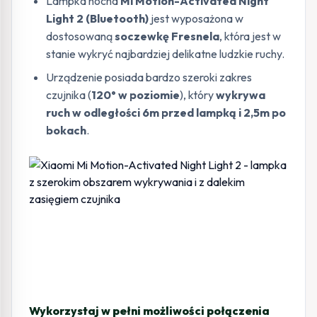
Lampka nocna
Mi Motion-Activated Night
Light 2 (Bluetooth)
jest wyposażona w
dostosowaną
soczewkę Fresnela
, która jest w
stanie wykryć najbardziej delikatne ludzkie ruchy.
Urządzenie posiada bardzo szeroki zakres
czujnika
(
120° w poziomie
), który
wykrywa
ruch w odległości 6m przed lampką i 2,5m po
bokach
.
Wykorzystaj w pełni możliwości połączenia