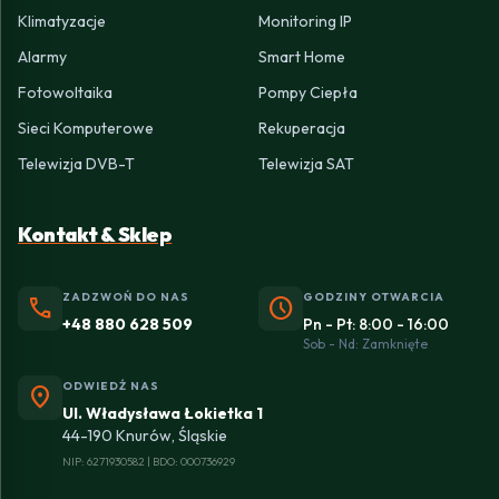
Klimatyzacje
Monitoring IP
Alarmy
Smart Home
Fotowoltaika
Pompy Ciepła
Sieci Komputerowe
Rekuperacja
Telewizja DVB-T
Telewizja SAT
Kontakt & Sklep
ZADZWOŃ DO NAS
GODZINY OTWARCIA
phone
schedule
+48 880 628 509
Pn - Pt: 8:00 - 16:00
Sob - Nd: Zamknięte
ODWIEDŹ NAS
location_on
Ul. Władysława Łokietka 1
44-190 Knurów, Śląskie
NIP: 6271930582 | BDO: 000736929