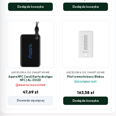
Dodaj do koszyka
Dodaj do koszyka
AKCESORIA DO SMART HOME
AKCESORIA DO SMART HOME
Aqara NFC Card | Karta dostępu
Pilot uremote basic Blebox
NFC | AL-D02D
check_circle
DOSTĘPNY 1SZT.
cancel
BRAK NA MAGAZYNIE
47,69
zł
163,58
zł
Dowiedz się więcej
Dodaj do koszyka