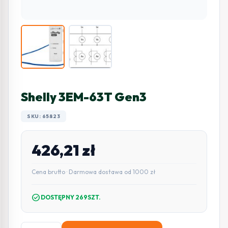
Shelly 3EM-63T Gen3
SKU: 65823
426,21
zł
Cena brutto · Darmowa dostawa od 1000 zł
check_circle
DOSTĘPNY 269SZT.
ilość