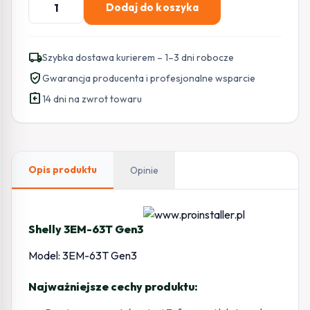
Dodaj do koszyka
Shelly
3EM-
63T
local_shipping
Szybka dostawa kurierem – 1–3 dni robocze
Gen3
verified_user
Gwarancja producenta i profesjonalne wsparcie
assignment_return
14 dni na zwrot towaru
Opis produktu
Opinie
Shelly 3EM-63T Gen3
Model: 3EM-63T Gen3
Najważniejsze cechy produktu: