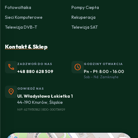
Fotowoltaika
Pompy Ciepła
Sieci Komputerowe
Rekuperacja
Telewizja DVB-T
Telewizja SAT
Kontakt & Sklep
ZADZWOŃ DO NAS
GODZINY OTWARCIA
phone
schedule
+48 880 628 509
Pn - Pt: 8:00 - 16:00
Sob - Nd: Zamknięte
ODWIEDŹ NAS
location_on
Ul. Władysława Łokietka 1
44-190 Knurów, Śląskie
NIP: 6271930582 | BDO: 000736929