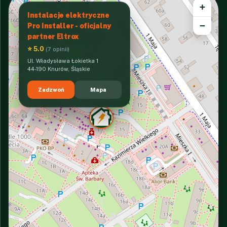
+
Instalacje elektryczne
−
Pro Installer - oficjalny
partner Eltrox
⭐ 5.0
(7 opinii)
Ul. Władysława Łokietka 1
44-190 Knurów, Śląskie
Zadzwoń
Mapa
INTERACTIVE VIEW