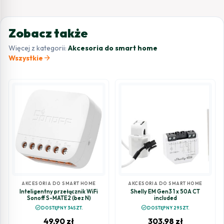
Zobacz także
Więcej z kategorii:
Akcesoria do smart home
arrow_forward
Wszystkie
AKCESORIA DO SMART HOME
AKCESORIA DO SMART HOME
Inteligentny przełącznik WiFi
Shelly EM Gen3 1 x 50A CT
Sonoff S-MATE2 (bez N)
included
check_circle
check_circle
DOSTĘPNY 34SZT.
DOSTĘPNY 29SZT.
49,90
zł
303,98
zł