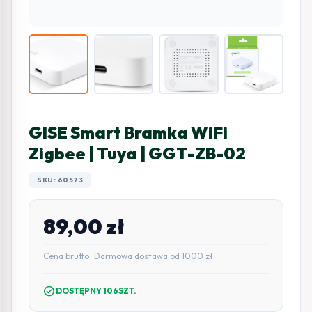
GISE Smart Bramka WiFi
Zigbee | Tuya | GGT-ZB-02
SKU: 60573
89,00
zł
Cena brutto · Darmowa dostawa od 1000 zł
check_circle
DOSTĘPNY 106SZT.