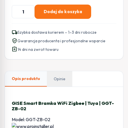
ilość
Dodaj do koszyka
GISE
Smart
Bramka
local_shipping
Szybka dostawa kurierem – 1–3 dni robocze
WiFi
verified_user
Gwarancja producenta i profesjonalne wsparcie
Zigbee
assignment_return
|
14 dni na zwrot towaru
Tuya
|
GGT-
ZB-
Opis produktu
Opinie
02
GISE Smart Bramka WiFi Zigbee | Tuya | GGT-
ZB-02
Model: GGT-ZB-02