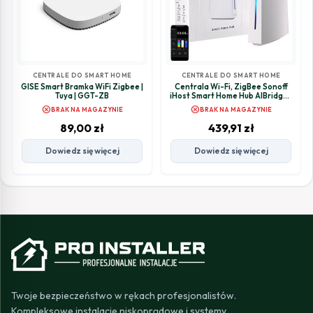
CENTRALE DO SMART HOME
CENTRALE DO SMART HOME
GISE Smart Bramka WiFi Zigbee |
Centrala Wi-Fi, ZigBee Sonoff
Tuya | GGT-ZB
iHost Smart Home Hub AIBridge-
26, 4GB RAM
cancel
cancel
BRAK NA MAGAZYNIE
BRAK NA MAGAZYNIE
89,00
zł
439,91
zł
Dowiedz się więcej
Dowiedz się więcej
Twoje bezpieczeństwo w rękach profesjonalistów.
Kompleksowe instalacje niskoprądowe i systemy