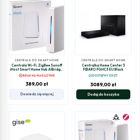
CENTRALE DO SMART HOME
CENTRALE DO SMART HOME
Centrala Wi-Fi, ZigBee Sonoff
Centralka Home Center 3
iHost Smart Home Hub AIBridge,
FIBARO FGHC3 EU Black
2GB RAM
cancel
check_circle
BRAK NA MAGAZYNIE
DOSTĘPNY 13SZT.
389,00
zł
3089,00
zł
Dowiedz się więcej
Dodaj do koszyka