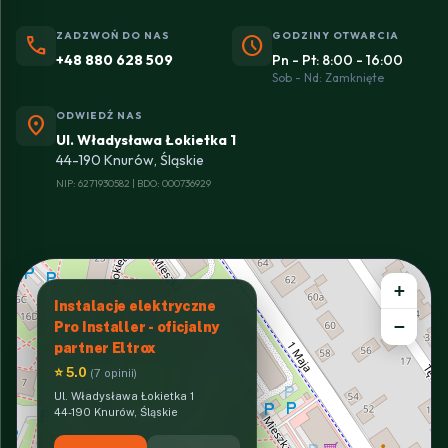
ZADZWOŃ DO NAS
GODZINY OTWARCIA
phone
schedule
+48 880 628 509
Pn - Pt: 8:00 - 16:00
Sob - Nd: Zamknięte
ODWIEDŹ NAS
location_on
Ul. Władysława Łokietka 1
44-190 Knurów, Śląskie
NIP: 6271930582 | BDO: 000736929
+
Instalacje elektryczne
−
Pro Installer - oficjalny
partner Eltrox
⭐ 5.0
(7 opinii)
Ul. Władysława Łokietka 1
44-190 Knurów, Śląskie