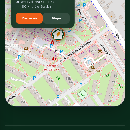
Ul. Władysława Łokietka 1
44-190 Knurów, Śląskie
Zadzwoń
Mapa
INTERACTIVE VIEW