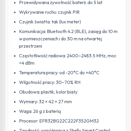
Przewidywana żywotność baterii: do 5 lat
Wykrywanie ruchu: czujnik PIR
Czujnik światła: tak (lux meter)
Komunikacja: Bluetooth 4.2 (BLE), zasięg do 10 m
w pomieszczeniach i do 30 m na otwartej
przestrzeni
Częstotliwość radiowa: 2400–2483.5 MHz, moc
<4 dBm
Temperatura pracy: od -20°C do +40°C
Wilgotność pracy: 30–70% RH
Obudowa: plastik, kolor biały
Wymiary: 32 × 42 × 27 mm
Waga: 26 g z baterią
Procesor: EFR32BG22C222F352GM32
Zgodność: współpraca z Shelly Smart Control,