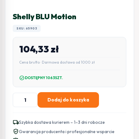
Shelly BLU Motion
SKU: 65903
104,33
zł
Cena brutto · Darmowa dostawa od 1000 zł
check_circle
DOSTĘPNY 1063SZT.
ilość
Dodaj do koszyka
Shelly
BLU
Motion
local_shipping
Szybka dostawa kurierem – 1–3 dni robocze
verified_user
Gwarancja producenta i profesjonalne wsparcie