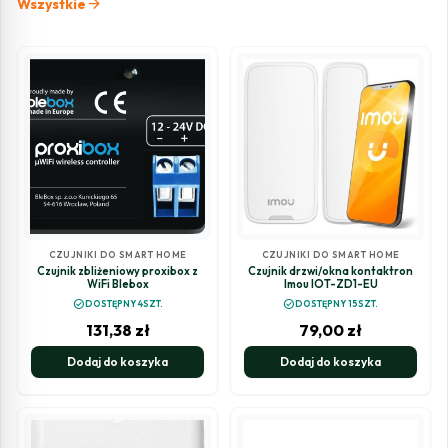
arrow_forward
Wszystkie
CZUJNIKI DO SMART HOME
CZUJNIKI DO SMART HOME
Czujnik zbliżeniowy proxibox z
Czujnik drzwi/okna kontaktron
WiFi Blebox
Imou IOT-ZD1-EU
check_circle
check_circle
DOSTĘPNY 4SZT.
DOSTĘPNY 15SZT.
131,38
zł
79,00
zł
Dodaj do koszyka
Dodaj do koszyka