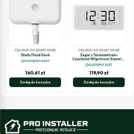
CZUJNIKI DO SMART HOME
CZUJNIKI DO SMART HOME
Shelly Flood Gen4
Zegar z Termometrem i
Czujnikiem Wilgotności Xiaomi Mi
check_circle
DOSTĘPNY 46SZT.
Temperature and Humidity
check_circle
DOSTĘPNY 2SZT.
Monitor Clock Pro
160,61
zł
119,90
zł
Dodaj do koszyka
Dodaj do koszyka