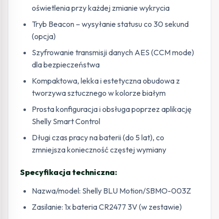
oświetlenia przy każdej zmianie wykrycia
Tryb Beacon – wysyłanie statusu co 30 sekund
(opcja)
Szyfrowanie transmisji danych AES (CCM mode)
dla bezpieczeństwa
Kompaktowa, lekka i estetyczna obudowa z
tworzywa sztucznego w kolorze białym
Prosta konfiguracja i obsługa poprzez aplikację
Shelly Smart Control
Długi czas pracy na baterii (do 5 lat), co
zmniejsza konieczność częstej wymiany
Specyfikacja techniczna:
Nazwa/model: Shelly BLU Motion/SBMO-003Z
Zasilanie: 1x bateria CR2477 3V (w zestawie)