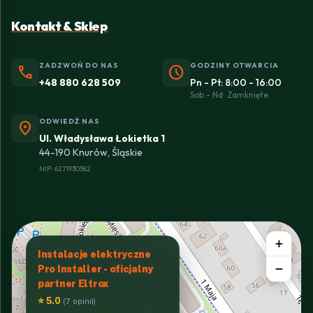
Kontakt & Sklep
ZADZWOŃ DO NAS
GODZINY OTWARCIA
phone
schedule
+48 880 628 509
Pn - Pt: 8:00 - 16:00
Sob - Nd: Zamknięte
ODWIEDŹ NAS
location_on
Ul. Władysława Łokietka 1
44-190 Knurów, Śląskie
NIP: 6271930582
+
Instalacje elektryczne
−
Pro Installer - oficjalny
partner Eltrox
⭐ 5.0
(7 opinii)