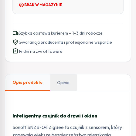
cancel
BRAK W MAGAZYNIE
local_shipping
Szybka dostawa kurierem – 1–3 dni robocze
verified_user
Gwarancja producenta i profesjonalne wsparcie
assignment_return
14 dni na zwrot towaru
Opis produktu
Opinie
Inteligentny czujnik do drzwi i okien
Sonoff SNZB-04 ZigBee to czujnik z sensorem, który
zapewnia większe bezpieczeństwo mieszkania