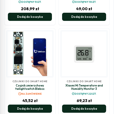
check_circle
check_circle
DOSTĘPNY 5SZT.
DOSTĘPNY 15SZT.
208,99
zł
49,00
zł
Dodaj do koszyka
Dodaj do koszyka
CZUJNIKI DO SMART HOME
CZUJNIKI DO SMART HOME
Czujnik zmierzchowy
XIaomi Mi Temperature and
twilightswitch Blebox
Humidity Monitor 3
schedule
check_circle
NA ZAMÓWIENIE
DOSTĘPNY 22SZT.
45,52
zł
69,23
zł
Dodaj do koszyka
Dodaj do koszyka