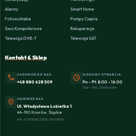
Alarmy
Smart Home
Fotowoltaika
Pompy Ciepła
Sieci Komputerowe
Rekuperacja
Telewizja DVB-T
Telewizja SAT
Kontakt & Sklep
ZADZWOŃ DO NAS
GODZINY OTWARCIA
phone
schedule
+48 880 628 509
Pn - Pt: 8:00 - 16:00
Sob - Nd: Zamknięte
ODWIEDŹ NAS
location_on
Ul. Władysława Łokietka 1
44-190 Knurów, Śląskie
NIP: 6271930582 | BDO: 000736929