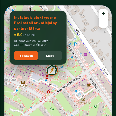
+
Instalacje elektryczne
−
Pro Installer - oficjalny
partner Eltrox
⭐ 5.0
(7 opinii)
Ul. Władysława Łokietka 1
44-190 Knurów, Śląskie
Zadzwoń
Mapa