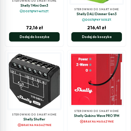
STEROWNIKI DO SMART HOME
Shelly 1 Mini Gen3
STEROWNIKI DO SMART HOME
check_circle
DOSTĘPNY 467SZT.
Shelly DALI Dimmer Gen3
check_circle
DOSTĘPNY 103SZT.
72,16
zł
216,41
zł
Dodaj do koszyka
Dodaj do koszyka
STEROWNIKI DO SMART HOME
STEROWNIKI DO SMART HOME
Shelly Qubino Wave PRO 1PM
Shelly Shutter
cancel
BRAK NA MAGAZYNIE
cancel
BRAK NA MAGAZYNIE