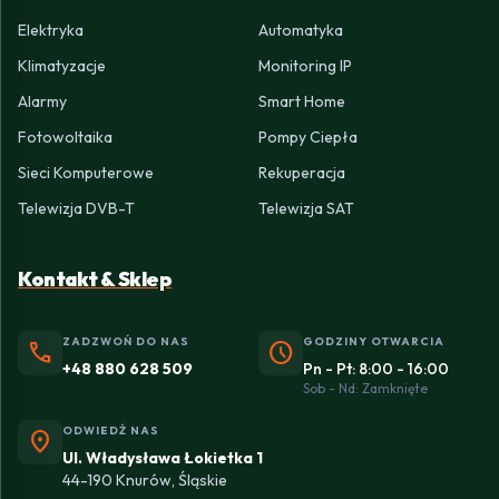
Elektryka
Automatyka
Klimatyzacje
Monitoring IP
Alarmy
Smart Home
Fotowoltaika
Pompy Ciepła
Sieci Komputerowe
Rekuperacja
Telewizja DVB-T
Telewizja SAT
Kontakt & Sklep
ZADZWOŃ DO NAS
GODZINY OTWARCIA
phone
schedule
+48 880 628 509
Pn - Pt: 8:00 - 16:00
Sob - Nd: Zamknięte
ODWIEDŹ NAS
location_on
Ul. Władysława Łokietka 1
44-190 Knurów, Śląskie