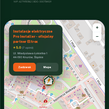
NIP: 6271930582 | BDO: 000736929
+
Instalacje elektryczne
−
Pro Installer - oficjalny
partner Eltrox
⭐ 5.0
(7 opinii)
Ul. Władysława Łokietka 1
44-190 Knurów, Śląskie
Zadzwoń
Mapa