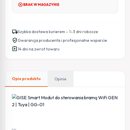
cancel
BRAK W MAGAZYNIE
local_shipping
Szybka dostawa kurierem – 1–3 dni robocze
verified_user
Gwarancja producenta i profesjonalne wsparcie
assignment_return
14 dni na zwrot towaru
Opis produktu
Opinie