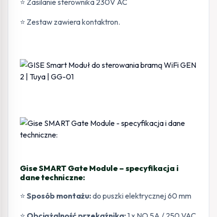
⭐ Zasilanie sterownika 230V AC
⭐ Zestaw zawiera kontaktron.
Gise SMART Gate Module – specyfikacja i
dane techniczne:
⭐
Sposób montażu:
do puszki elektrycznej 60 mm
⭐
Obciążalność przekaźnika:
1 x NO 5A / 250 VAC