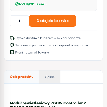
check_circle
DOSTĘPNY 172SZT.
ilość
Dodaj do koszyka
Moduł
oświetleniowy
RGBW
local_shipping
Szybka dostawa kurierem – 1–3 dni robocze
Controller
verified_user
Gwarancja producenta i profesjonalne wsparcie
2
assignment_return
FIBARO
14 dni na zwrot towaru
FGRGBWM-
442
Opis produktu
Opinie
Moduł oświetleniowy RGBW Controller 2