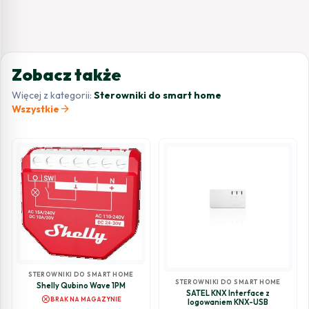
Zobacz także
Więcej z kategorii:
Sterowniki do smart home
arrow_forward
Wszystkie
STEROWNIKI DO SMART HOME
STEROWNIKI DO SMART HOME
Shelly Qubino Wave 1PM
SATEL KNX Interface z
cancel
BRAK NA MAGAZYNIE
logowaniem KNX-USB