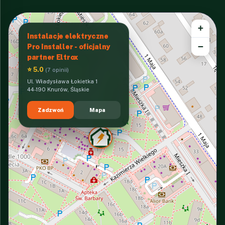
+
Instalacje elektryczne
−
Pro Installer - oficjalny
partner Eltrox
⭐ 5.0
(7 opinii)
Ul. Władysława Łokietka 1
44-190 Knurów, Śląskie
Zadzwoń
Mapa