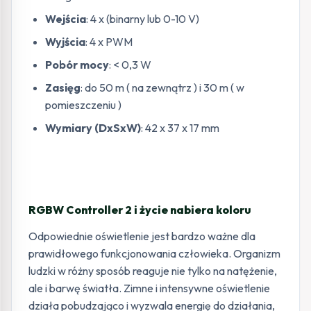
Wejścia
: 4 x (binarny lub 0-10 V)
Wyjścia
: 4 x PWM
Pobór mocy
: < 0,3 W
Zasięg
: do 50 m ( na zewnątrz ) i 30 m ( w
pomieszczeniu )
Wymiary (DxSxW)
: 42 x 37 x 17 mm
RGBW Controller 2 i życie nabiera koloru
Odpowiednie oświetlenie jest bardzo ważne dla
prawidłowego funkcjonowania człowieka. Organizm
ludzki w różny sposób reaguje nie tylko na natężenie,
ale i barwę światła. Zimne i intensywne oświetlenie
działa pobudzająco i wyzwala energię do działania,