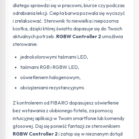
dlatego sprawdzi się w pracowni, biurze czy podczas
odrabiania lekcji. Ciepła barwa pozwala się wyciszyć
i zrelaksować. Sterownik
to niewielka i niepozorna
kostka, dzięki której światło dopasuje się do Twoich
aktualnych potrzeb.
RGBW Controller 2
umożliwia
sterowanie:
jednokolorowymi taśmami LED,
taśmami RGB i RGBW LED,
oświetleniem halogenowym,
obciążeniami rezystancyjnymi.
Z kontrolerem od FIBARO dopasujesz oświetlenie
bez wstawania z ulubionego fotela, za pomocą
intuicyjnej aplikacji w Twoim smartfonie lub komendy
głosowej. Daj się ponieść fantazji ze sterownikiem
RGBW Controller 2
i zatop się w nieznanym dotąd