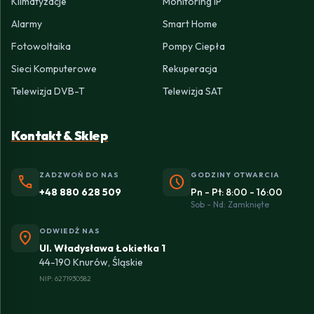
Klimatyzacje
Monitoring IP
Alarmy
Smart Home
Fotowoltaika
Pompy Ciepła
Sieci Komputerowe
Rekuperacja
Telewizja DVB-T
Telewizja SAT
Kontakt & Sklep
ZADZWOŃ DO NAS
GODZINY OTWARCIA
phone
schedule
+48 880 628 509
Pn - Pt: 8:00 - 16:00
Sob - Nd: Zamknięte
ODWIEDŹ NAS
location_on
Ul. Władysława Łokietka 1
44-190 Knurów, Śląskie
NIP: 6271930582