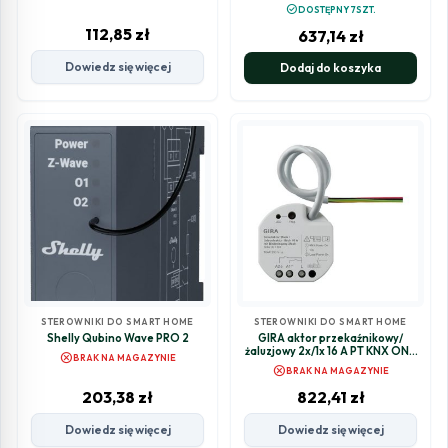
check_circle
DOSTĘPNY 7SZT.
112,85
zł
637,14
zł
Dowiedz się więcej
Dodaj do koszyka
STEROWNIKI DO SMART HOME
STEROWNIKI DO SMART HOME
Shelly Qubino Wave PRO 2
GIRA aktor przekaźnikowy/
żaluzjowy 2x/1x 16 A PT KNX ONE
cancel
BRAK NA MAGAZYNIE
506200
cancel
BRAK NA MAGAZYNIE
203,38
zł
822,41
zł
Dowiedz się więcej
Dowiedz się więcej