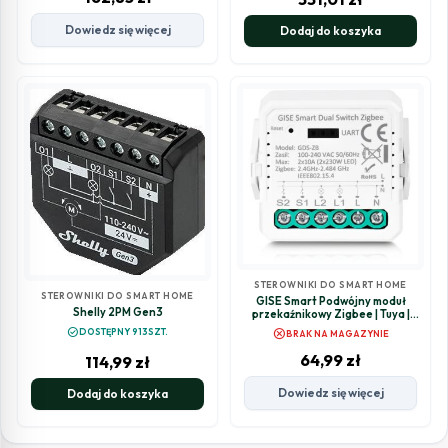
Dowiedz się więcej
Dodaj do koszyka
STEROWNIKI DO SMART HOME
STEROWNIKI DO SMART HOME
GISE Smart Podwójny moduł
Shelly 2PM Gen3
przekaźnikowy Zigbee | Tuya |
GDS-ZB
check_circle
cancel
DOSTĘPNY 913SZT.
BRAK NA MAGAZYNIE
64,99
zł
114,99
zł
Dowiedz się więcej
Dodaj do koszyka