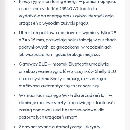
Precyzyjny monitoring energii — pomiar napięcia,
prądu i mocy do 16A (3840W), kontrola
wydatków na energię oraz szybka identyfikacja
urządzeń o wysokim zużyciu prądu.
Ultra-kompaktowa obudowa — wymiary tylko 29
x 34 x 16 mm, pozwalają na instalację w puszkach
podtynkowych, za gniazdkami, w rozdzielniach
lub wszędzie tam, gdzie brakuje miejsca.
Gateway BLE — mostek Bluetooth umożliwia
przekazywanie sygnałów z czujników Shelly BLU
do ekosystemu Shelly i chmury, rozszerzając
możliwości automatycznych scenariuszy.
Wzmacniacz zasięgu Wi-Fi dla urządzeń IoT —
eliminuje martwe strefy, poprawiając stabilność i
zasięg domowej sieci bezprzewodowej dla
pozostałych urządzeń smart.
Zaawansowane automatyzacje i skrypty —