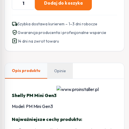
Dodaj do koszyka
Shelly
PM
Mini
local_shipping
Szybka dostawa kurierem – 1–3 dni robocze
Gen3
verified_user
Gwarancja producenta i profesjonalne wsparcie
assignment_return
14 dni na zwrot towaru
Opis produktu
Opinie
Shelly PM Mini Gen3
Model: PM Mini Gen3
Najważniejsze cechy produktu: