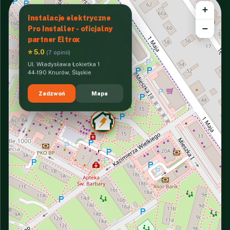
+
Instalacje elektryczne
−
Pro Installer - oficjalny
partner Eltrox
⭐ 5.0
(7 opinii)
Ul. Władysława Łokietka 1
44-190 Knurów, Śląskie
Zadzwoń
Mapa