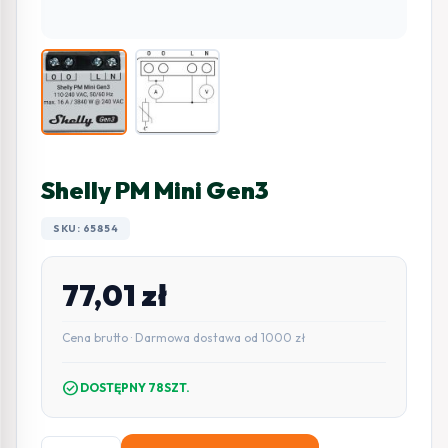
Shelly PM Mini Gen3
SKU: 65854
77,01
zł
Cena brutto · Darmowa dostawa od 1000 zł
check_circle
DOSTĘPNY 78SZT.
ilość