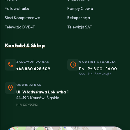
Fotowoltaika
Pompy Ciepła
Sieci Komputerowe
Rekuperacja
Telewizja DVB-T
Telewizja SAT
Kontakt & Sklep
ZADZWOŃ DO NAS
GODZINY OTWARCIA
phone
schedule
+48 880 628 509
Pn - Pt: 8:00 - 16:00
Sob - Nd: Zamknięte
ODWIEDŹ NAS
location_on
Ul. Władysława Łokietka 1
44-190 Knurów, Śląskie
NIP: 6271930582