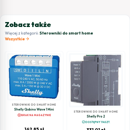
Zobacz także
Więcej z kategorii:
Sterowniki do smart home
arrow_forward
Wszystkie
STEROWNIKI DO SMART HOME
Shelly Qubino Wave 1 Mini
STEROWNIKI DO SMART HOME
cancel
BRAK NA MAGAZYNIE
Shelly Pro 2
check_circle
DOSTĘPNY 114SZT.
162,85
zł
331,01
zł