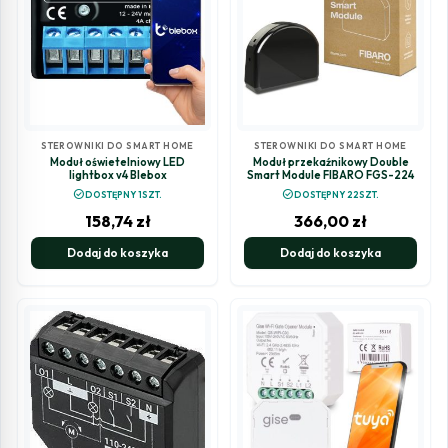
STEROWNIKI DO SMART HOME
STEROWNIKI DO SMART HOME
Moduł oświetelniowy LED
Moduł przekaźnikowy Double
lightbox v4 Blebox
Smart Module FIBARO FGS-224
check_circle
check_circle
DOSTĘPNY 1SZT.
DOSTĘPNY 22SZT.
158,74
zł
366,00
zł
Dodaj do koszyka
Dodaj do koszyka