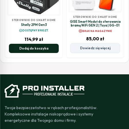
STEROWNIKI DO SMART HOME
STEROWNIKI DO SMART HOME
GISE Smart Moduł do sterowania
Shelly 2PM Gen3
bramą WiFi GEN 2 | Tuya | GG-01
check_circle
cancel
DOSTĘPNY 898SZT.
BRAK NA MAGAZYNIE
85,00
zł
114,99
zł
Dowiedz się więcej
Dodaj do koszyka
Twoje bezpieczeństwo w rękach profesjonalistów.
Kompleksowe instalacje niskoprądowe i systemy
energetyczne dla Twojego domu i firmy.