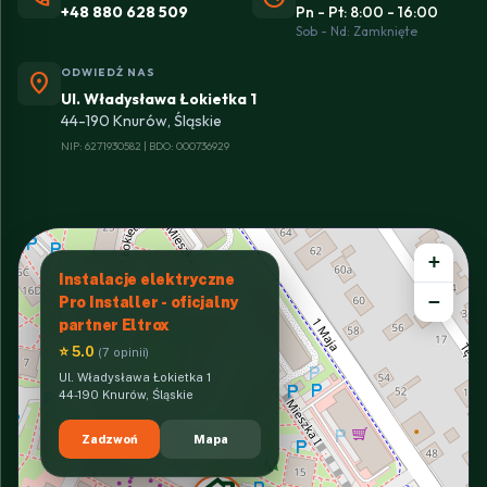
+48 880 628 509
Pn - Pt: 8:00 - 16:00
Sob - Nd: Zamknięte
ODWIEDŹ NAS
location_on
Ul. Władysława Łokietka 1
44-190 Knurów, Śląskie
NIP: 6271930582 | BDO: 000736929
+
Instalacje elektryczne
−
Pro Installer - oficjalny
partner Eltrox
⭐ 5.0
(7 opinii)
Ul. Władysława Łokietka 1
44-190 Knurów, Śląskie
Zadzwoń
Mapa