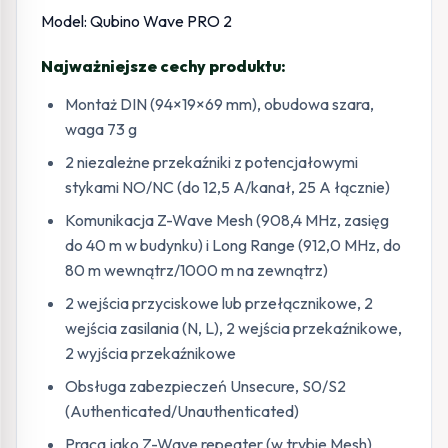
Model: Qubino Wave PRO 2
Najważniejsze cechy produktu:
Montaż DIN (94×19×69 mm), obudowa szara,
waga 73 g
2 niezależne przekaźniki z potencjałowymi
stykami NO/NC (do 12,5 A/kanał, 25 A łącznie)
Komunikacja Z-Wave Mesh (908,4 MHz, zasięg
do 40 m w budynku) i Long Range (912,0 MHz, do
80 m wewnątrz/1000 m na zewnątrz)
2 wejścia przyciskowe lub przełącznikowe, 2
wejścia zasilania (N, L), 2 wejścia przekaźnikowe,
2 wyjścia przekaźnikowe
Obsługa zabezpieczeń Unsecure, S0/S2
(Authenticated/Unauthenticated)
Praca jako Z-Wave repeater (w trybie Mesh)