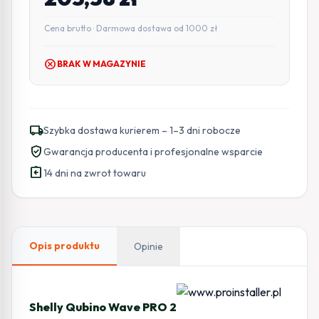
Cena brutto · Darmowa dostawa od 1000 zł
cancel
BRAK W MAGAZYNIE
local_shipping
Szybka dostawa kurierem – 1–3 dni robocze
verified_user
Gwarancja producenta i profesjonalne wsparcie
assignment_return
14 dni na zwrot towaru
Opis produktu
Opinie
Shelly Qubino Wave PRO 2