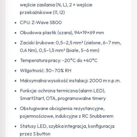
wejście zasilania (N, L), 2 × wejście
przekaźnikowe (I1, I2)
CPU: Z-Wave S800
Obudowa: plastik (szara), 94×19×69 mm
Zaciski śrubowe: 0,5–2,5 mm² (zielone, 6–7 mm,
0,4 Nm), 0,5–1,5 mm² (białe, 5–6 mm)
Temperatura pracy: -20°C do +40°C
Wilgotność: 30–70% RH
Maksymalna wysokość instalacji: 2000 m n.p.m.
Funkcje: ochrona termiczna (alarm LED),
SmartStart, OTA, programowalne timery
Obsługiwane obciążenia: rezystancyjne,
pojemnościowe, indukcyjne z RC Snubberem
Statusy LED, szybka integracja, konfiguracja
przez S button