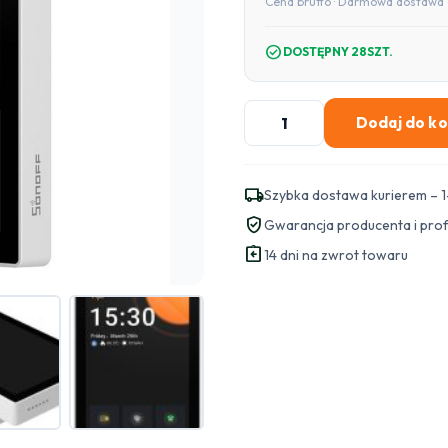
Cena brutto · Darmowa dostawa 
check_circle
DOSTĘPNY 28SZT.
ilość
Dodaj do k
Panel
sterowania
WiFi/Bluetooth/ZigBee
local_shipping
Szybka dostawa kurierem – 1
Matter
verified_user
Gwarancja producenta i pro
SONOFF
assignment_return
NSPanel
14 dni na zwrot towaru
Pro
120
(biały)