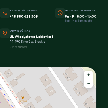
ZADZWOŃ DO NAS
GODZINY OTWARCIA
phone
schedule
+48 880 628 509
Pn - Pt: 8:00 - 16:00
Sob - Nd: Zamknięte
ODWIEDŹ NAS
location_on
Ul. Władysława Łokietka 1
44-190 Knurów, Śląskie
NIP: 6271930582
+
−