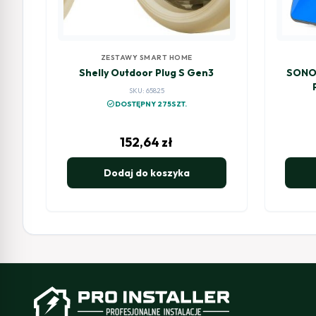
ZESTAWY SMART HOME
Shelly Outdoor Plug S Gen3
SONOF
SKU: 65825
check_circle
DOSTĘPNY 275SZT.
152,64
zł
Dodaj do koszyka