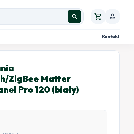
shopping_cart
person
search
Kontakt
nia
th/ZigBee Matter
l Pro 120 (biały)