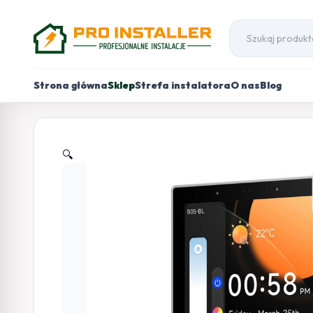
Strona główna
Sklep
Strefa instalatora
O nas
Blog
🔍