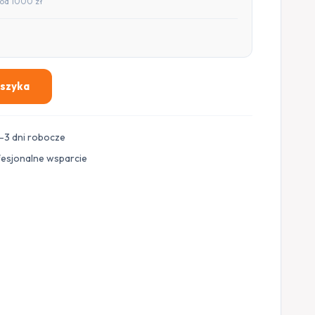
od 1000 zł
oszyka
–3 dni robocze
fesjonalne wsparcie