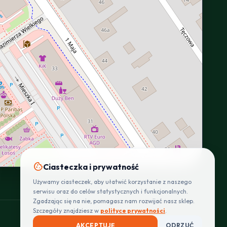
INTERACTIVE VIEW
cookie
Ciasteczka i prywatność
Używamy ciasteczek, aby ułatwić korzystanie z naszego
serwisu oraz do celów statystycznych i funkcjonalnych.
Zgadzając się na nie, pomagasz nam rozwijać nasz sklep.
Szczegóły znajdziesz w
polityce prywatności
.
AKCEPTUJĘ
ODRZUĆ