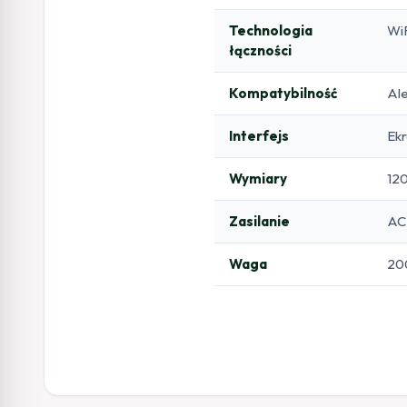
Technologia
WiF
łączności
Kompatybilność
Al
Interfejs
Ek
Wymiary
120
Zasilanie
AC
Waga
20