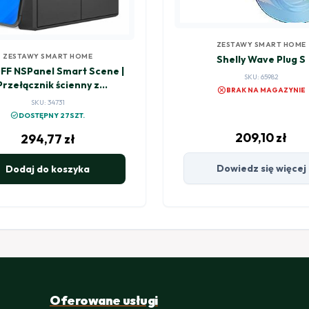
ZESTAWY SMART HOME
ZESTAWY SMART HOME
Shelly Wave Plug S
F NSPanel Smart Scene |
SKU: 65982
Przełącznik ścienny z
cancel
BRAK NA MAGAZYNIE
wyświetlaczem
SKU: 34731
check_circle
DOSTĘPNY 27SZT.
209,10
zł
294,77
zł
Dowiedz się więcej
Dodaj do koszyka
Oferowane usługi