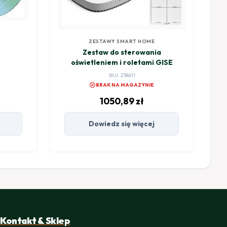
ZESTAWY SMART HOME
Zestaw do sterowania
oświetleniem i roletami GISE
SKU: Z58611
cancel
BRAK NA MAGAZYNIE
1050,89
zł
Dowiedz się więcej
Kontakt & Sklep