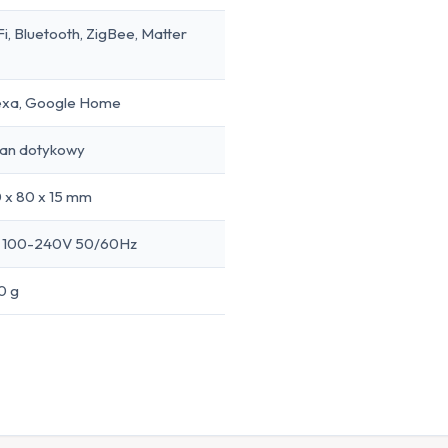
i, Bluetooth, ZigBee, Matter
exa, Google Home
ran dotykowy
 x 80 x 15 mm
 100-240V 50/60Hz
0 g