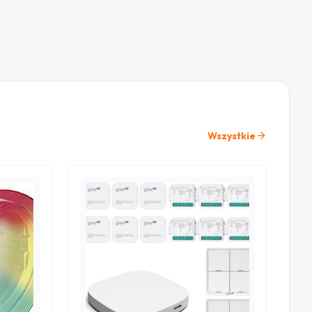
arrow_forward
Wszystkie