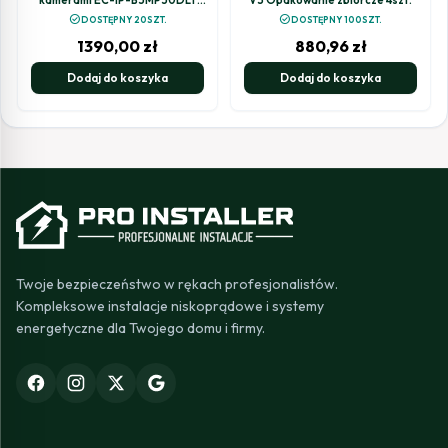
5MPx z aktywnym odstraszaniem
check_circle
check_circle
DOSTĘPNY 20SZT.
DOSTĘPNY 100SZT.
1390,00
zł
880,96
zł
Dodaj do koszyka
Dodaj do koszyka
Twoje bezpieczeństwo w rękach profesjonalistów.
Kompleksowe instalacje niskoprądowe i systemy
energetyczne dla Twojego domu i firmy.