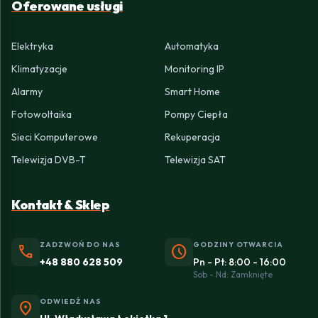
Oferowane usługi
Elektryka
Automatyka
Klimatyzacje
Monitoring IP
Alarmy
Smart Home
Fotowoltaika
Pompy Ciepła
Sieci Komputerowe
Rekuperacja
Telewizja DVB-T
Telewizja SAT
Kontakt & Sklep
ZADZWOŃ DO NAS
GODZINY OTWARCIA
phone
schedule
+48 880 628 509
Pn - Pt: 8:00 - 16:00
Sob - Nd: Zamknięte
ODWIEDŹ NAS
location_on