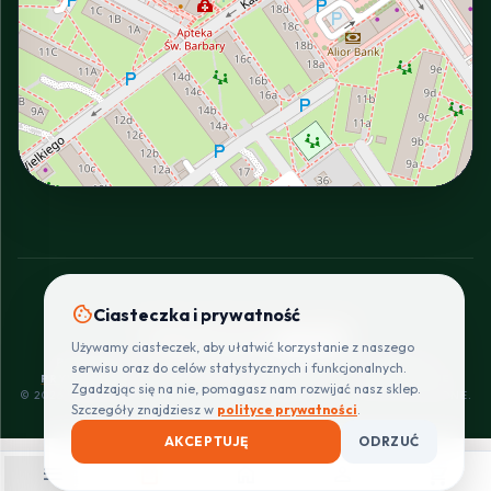
INTERACTIVE VIEW
cookie
Ciasteczka i prywatność
SZYBKIE I BEZPIECZNE PŁATNOŚCI
Używamy ciasteczek, aby ułatwić korzystanie z naszego
POLITYKA
REGULAMIN
CENNIK
ZWROTY I
serwisu oraz do celów statystycznych i funkcjonalnych.
PRYWATNOŚCI
DOSTAW
REKLAMACJE
Zgadzając się na nie, pomagasz nam rozwijać nasz sklep.
© 2026 PROINSTALLER.PL - KNURÓW. WSZYSTKIE PRAWA ZASTRZEŻONE.
Szczegóły znajdziesz w
polityce prywatności
.
AKCEPTUJĘ
ODRZUĆ
menu
shopping_bag
home
person
shopping_cart