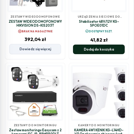
ZESTAWY WIDEODOMOFONOWE
URZĄDZENIA SIECIOWE DO
MONITORINGU
ZESTAW WIDEODOMOFONOWY
Stabilizator 48V/12V KG-
HIKVISION DS-KIS203T
SPOE01DC
cancel
check_circle
BRAK NA MAGAZYNIE
DOSTĘPNY 5SZT.
392,04
zł
41,82
zł
Dowiedz się więcej
Dodaj do koszyka
ZESTAWY DO MONITORINGU
KAMERY DO MONITORINGU
Zestaw monitoringu Easycam z 2
KAMERA 4W1 KENIK KG-L14HD-
kamerami EC-IP-B5MP50DLT
V3 Opakowanie zbiorcze 4szt.