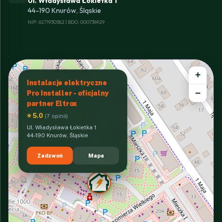
Ul. Władysława Łokietka 1
44-190 Knurów, Śląskie
NIP: 6271930582 | BDO: 000736929
+
Instalacje elektryczne
−
Pro Installer - oficjalny
partner Eltrox
⭐ 5.0
(7 opinii)
Ul. Władysława Łokietka 1
44-190 Knurów, Śląskie
Zadzwoń
Mapa