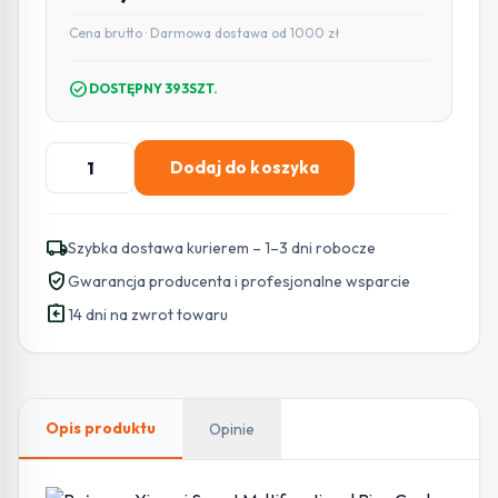
Cena brutto · Darmowa dostawa od 1000 zł
check_circle
DOSTĘPNY 393SZT.
ilość
Dodaj do koszyka
Ryżowar
Xiaomi
Smart
local_shipping
Szybka dostawa kurierem – 1–3 dni robocze
Multifunctional
verified_user
Gwarancja producenta i profesjonalne wsparcie
Rice
assignment_return
Cooker
14 dni na zwrot towaru
Opis produktu
Opinie