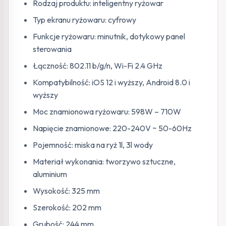
Rodzaj produktu: inteligentny ryżowar
Typ ekranu ryżowaru: cyfrowy
Funkcje ryżowaru: minutnik, dotykowy panel
sterowania
Łączność: 802.11 b/g/n, Wi-Fi 2.4 GHz
Kompatybilność: iOS 12 i wyższy, Android 8.0 i
wyższy
Moc znamionowa ryżowaru: 598W – 710W
Napięcie znamionowe: 220-240V ~ 50-60Hz
Pojemność: miska na ryż 1l, 3l wody
Materiał wykonania: tworzywo sztuczne,
aluminium
Wysokość: 325 mm
Szerokość: 202 mm
Grubość: 244 mm