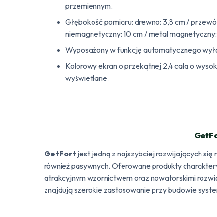
przemiennym.
Głębokość pomiaru: drewno: 3,8 cm / przewód
niemagnetyczny: 10 cm / metal magnetyczny:
Wyposażony w funkcję automatycznego wyłą
Kolorowy ekran o przekątnej 2,4 cala o wysoki
wyświetlane.
GetFo
GetFort
jest jedną z najszybciej rozwijających si
również pasywnych. Oferowane produkty charakteryz
atrakcyjnym wzornictwem oraz nowatorskimi rozwią
znajdują szerokie zastosowanie przy budowie sys