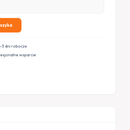
oszyka
–3 dni robocze
fesjonalne wsparcie