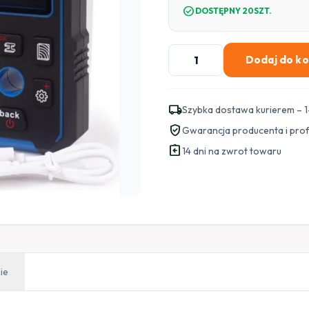
check_circle
DOSTĘPNY 20SZT.
ilość
Dodaj do k
WYKRYWACZ
DREWNA
METALU
local_shipping
Szybka dostawa kurierem – 1
I
verified_user
Gwarancja producenta i pro
NAPIĘCIA
assignment_return
GETFORT
14 dni na zwrot towaru
GF-
518
ie