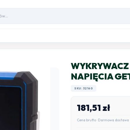
WYKRYWACZ 
NAPIĘCIA GE
SKU: 32160
181,51
zł
Cena brutto · Darmowa dostawa 