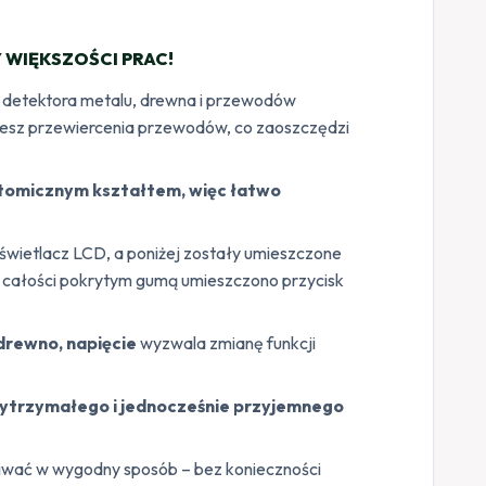
 WIĘKSZOŚCI PRAC!
h detektora metalu, drewna i przewodów
iesz przewiercenia przewodów, co zaoszczędzi
tomicznym kształtem, więc łatwo
yświetlacz LCD, a poniżej zostały umieszczone
w całości pokrytym gumą umieszczono przycisk
drewno, napięcie
wyzwala zmianę funkcji
ytrzymałego i jednocześnie przyjemnego
ugiwać w wygodny sposób – bez konieczności