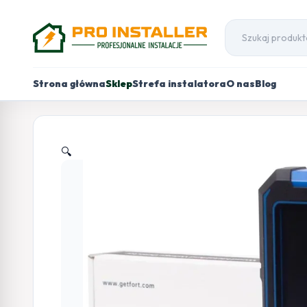
Strona główna
Sklep
Strefa instalatora
O nas
Blog
🔍