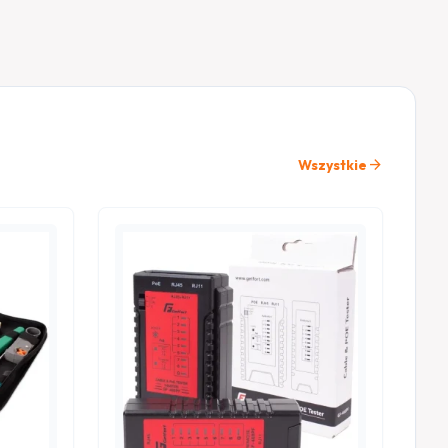
arrow_forward
Wszystkie