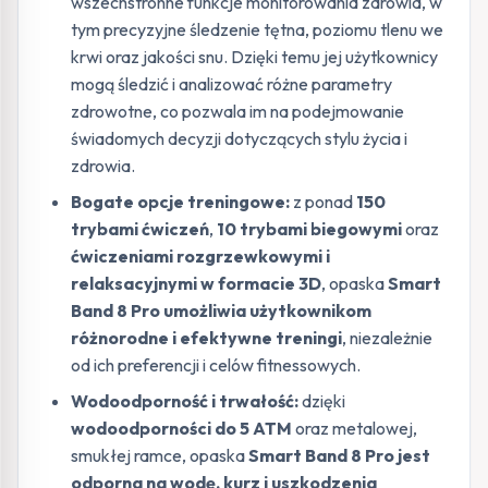
wszechstronne funkcje monitorowania zdrowia, w
tym precyzyjne śledzenie tętna, poziomu tlenu we
krwi oraz jakości snu. Dzięki temu jej użytkownicy
mogą śledzić i analizować różne parametry
zdrowotne, co pozwala im na podejmowanie
świadomych decyzji dotyczących stylu życia i
zdrowia.
Bogate opcje treningowe:
z ponad
150
trybami ćwiczeń
,
10 trybami biegowymi
oraz
ćwiczeniami rozgrzewkowymi i
relaksacyjnymi w formacie 3D
, opaska
Smart
Band 8 Pro umożliwia użytkownikom
różnorodne i efektywne treningi
, niezależnie
od ich preferencji i celów fitnessowych.
Wodoodporność i trwałość:
dzięki
wodoodporności do 5 ATM
oraz metalowej,
smukłej ramce, opaska
Smart Band 8 Pro jest
odporna na wodę, kurz i uszkodzenia