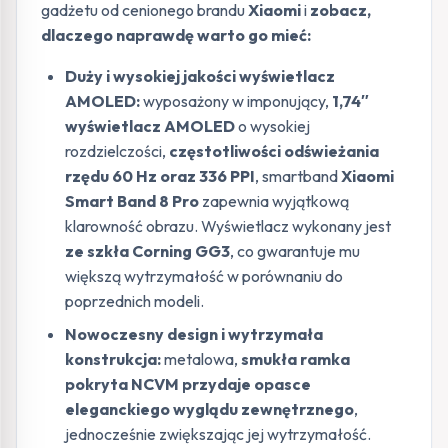
gadżetu od cenionego brandu
Xiaomi
i
zobacz,
dlaczego naprawdę warto go mieć:
Duży i wysokiej jakości wyświetlacz
AMOLED:
wyposażony w imponujący,
1,74″
wyświetlacz AMOLED
o wysokiej
rozdzielczości,
częstotliwości odświeżania
rzędu 60 Hz oraz 336 PPI
, smartband
Xiaomi
Smart Band 8 Pro
zapewnia wyjątkową
klarowność obrazu. Wyświetlacz wykonany jest
ze szkła Corning GG3
, co gwarantuje mu
większą wytrzymałość w porównaniu do
poprzednich modeli.
Nowoczesny design i wytrzymała
konstrukcja:
metalowa,
smukła ramka
pokryta NCVM przydaje opasce
eleganckiego wyglądu zewnętrznego
,
jednocześnie zwiększając jej wytrzymałość.