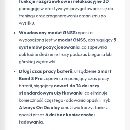
funkcje rozgrzewkowe i relaksacyjne 3D
pomagają w efektywnym przygotowaniu się do
treningu oraz zregenerowaniu organizmu po
wysiłku.
Wbudowany moduł GNSS:
opaska
wyposażona jest w
moduł GNSS
, obsługujący
5
systemów pozycjonowania
, co zapewnia
dokładne śledzenie trasy podczas biegania lub
górskiej wędrówki.
Długi czas pracy baterii:
urządzenie
Smart
Band 8 Pro
zapewnia imponujący czas pracy
baterii, sięgający
nawet do 14 dni przy
standardowym użytkowaniu
, co eliminuje
konieczność częstego ładowania opaski. Tryb
Always On Display
umożliwia korzystanie z
opaski przez
6 dni bez konieczności
ładowania
.