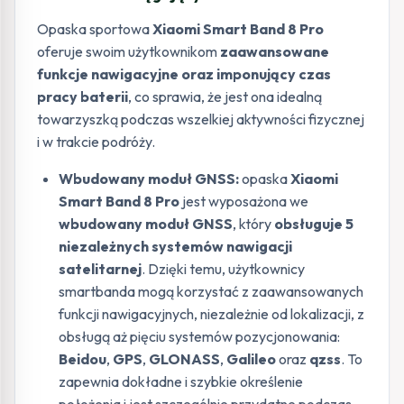
Opaska sportowa
Xiaomi Smart Band 8 Pro
oferuje swoim użytkownikom
zaawansowane
funkcje nawigacyjne oraz imponujący czas
pracy baterii
, co sprawia, że jest ona idealną
towarzyszką podczas wszelkiej aktywności fizycznej
i w trakcie podróży.
Wbudowany moduł GNSS:
opaska
Xiaomi
Smart Band 8 Pro
jest wyposażona we
wbudowany moduł GNSS
, który
obsługuje 5
niezależnych systemów nawigacji
satelitarnej
. Dzięki temu, użytkownicy
smartbanda mogą korzystać z zaawansowanych
funkcji nawigacyjnych, niezależnie od lokalizacji, z
obsługą aż pięciu systemów pozycjonowania:
Beidou
,
GPS
,
GLONASS
,
Galileo
oraz
qzss
. To
zapewnia dokładne i szybkie określenie
położenia i jest szczególnie przydatne podczas