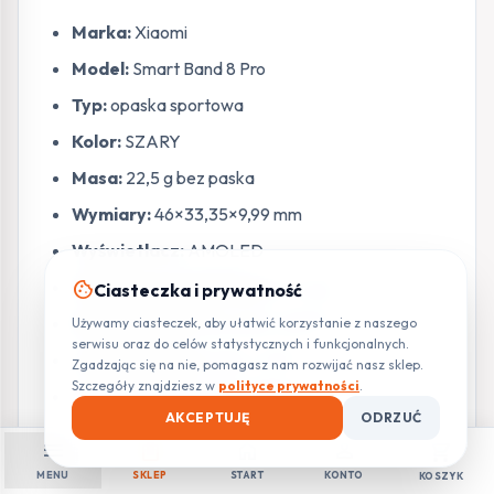
Marka:
Xiaomi
Model:
Smart Band 8 Pro
Typ:
opaska sportowa
Kolor:
SZARY
Masa:
22,5 g bez paska
Wymiary:
46×33,35×9,99 mm
Wyświetlacz:
AMOLED
Wielkość wyświetlacza:
1,74 cala
cookie
Ciasteczka i prywatność
Rozdzielczość:
336×480, 336 PPI
Używamy ciasteczek, aby ułatwić korzystanie z naszego
serwisu oraz do celów statystycznych i funkcjonalnych.
Jasność ekranu:
maks. 600 nt
Zgadzając się na nie, pomagasz nam rozwijać nasz sklep.
Szczegóły znajdziesz w
polityce prywatności
.
Czujnik światła otoczenia:
tak
AKCEPTUJĘ
ODRZUĆ
Wodoodporność:
5 ATM
menu
shopping_bag
home
person
shopping_cart
Materiał paska:
TPU
MENU
SKLEP
START
KONTO
KOSZYK