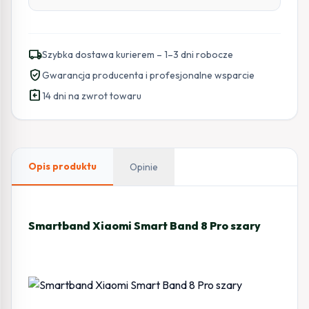
local_shipping
Szybka dostawa kurierem – 1–3 dni robocze
verified_user
Gwarancja producenta i profesjonalne wsparcie
assignment_return
14 dni na zwrot towaru
Opis produktu
Opinie
Smartband Xiaomi Smart Band 8 Pro szary