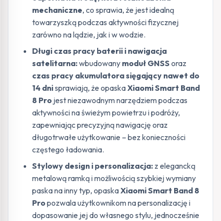
mechaniczne
, co sprawia, że jest idealną
towarzyszką podczas aktywności fizycznej
zarówno na lądzie, jak i w wodzie.
Długi czas pracy baterii i nawigacja
satelitarna:
wbudowany
moduł GNSS
oraz
czas pracy akumulatora sięgający nawet do
14 dni
sprawiają, że opaska
Xiaomi Smart Band
8 Pro
jest niezawodnym narzędziem podczas
aktywności na świeżym powietrzu i podróży,
zapewniając precyzyjną nawigację oraz
długotrwałe użytkowanie – bez konieczności
częstego ładowania.
Stylowy design i personalizacja:
z elegancką
metalową ramką i możliwością szybkiej wymiany
paska na inny typ, opaska
Xiaomi Smart Band 8
Pro
pozwala użytkownikom na personalizację i
dopasowanie jej do własnego stylu, jednocześnie