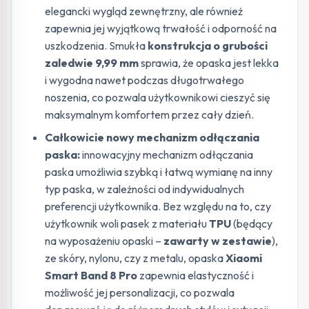
elegancki wygląd zewnętrzny, ale również
zapewnia jej wyjątkową trwałość i odporność na
uszkodzenia. Smukła
konstrukcja o grubości
zaledwie 9,99 mm
sprawia, że opaska jest lekka
i wygodna nawet podczas długotrwałego
noszenia, co pozwala użytkownikowi cieszyć się
maksymalnym komfortem przez cały dzień.
Całkowicie nowy mechanizm odłączania
paska:
innowacyjny mechanizm odłączania
paska umożliwia szybką i łatwą wymianę na inny
typ paska, w zależności od indywidualnych
preferencji użytkownika. Bez względu na to, czy
użytkownik woli pasek z materiału
TPU
(będący
na wyposażeniu opaski –
zawarty w zestawie
),
ze skóry, nylonu, czy z metalu, opaska
Xiaomi
Smart Band 8 Pro
zapewnia elastyczność i
możliwość jej personalizacji, co pozwala