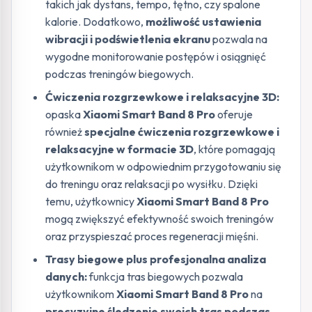
takich jak dystans, tempo, tętno, czy spalone
kalorie. Dodatkowo,
możliwość ustawienia
wibracji i podświetlenia ekranu
pozwala na
wygodne monitorowanie postępów i osiągnięć
podczas treningów biegowych.
Ćwiczenia rozgrzewkowe i relaksacyjne 3D:
opaska
Xiaomi Smart Band 8 Pro
oferuje
również
specjalne ćwiczenia rozgrzewkowe i
relaksacyjne w formacie 3D
, które pomagają
użytkownikom w odpowiednim przygotowaniu się
do treningu oraz relaksacji po wysiłku. Dzięki
temu, użytkownicy
Xiaomi Smart Band 8 Pro
mogą zwiększyć efektywność swoich treningów
oraz przyspieszać proces regeneracji mięśni.
Trasy biegowe plus profesjonalna analiza
danych:
funkcja tras biegowych pozwala
użytkownikom
Xiaomi Smart Band 8 Pro
na
precyzyjne śledzenie swoich tras podczas