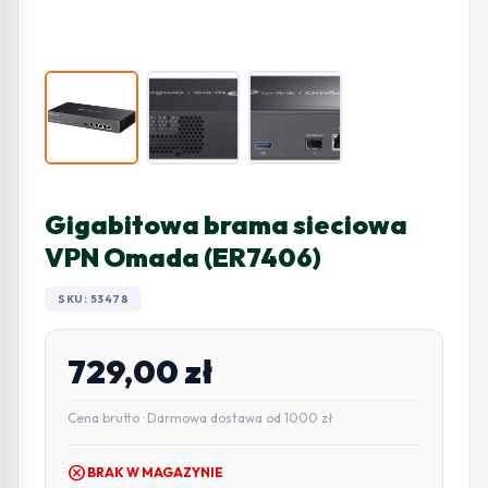
Gigabitowa brama sieciowa
VPN Omada (ER7406)
SKU: 53478
729,00
zł
Cena brutto · Darmowa dostawa od 1000 zł
cancel
BRAK W MAGAZYNIE