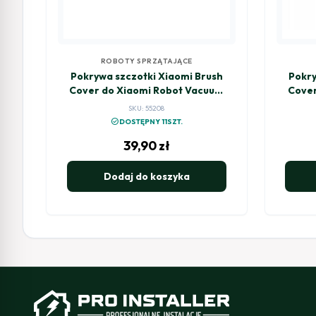
ROBOTY SPRZĄTAJĄCE
Pokrywa szczotki Xiaomi Brush
Pokry
Cover do Xiaomi Robot Vacuum
Cover
E10
SKU: 55208
check_circle
DOSTĘPNY 11SZT.
39,90
zł
Dodaj do koszyka