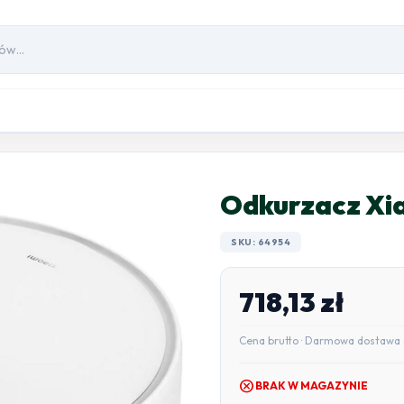
Odkurzacz Xi
SKU: 64954
718,13
zł
Cena brutto · Darmowa dostawa 
cancel
BRAK W MAGAZYNIE