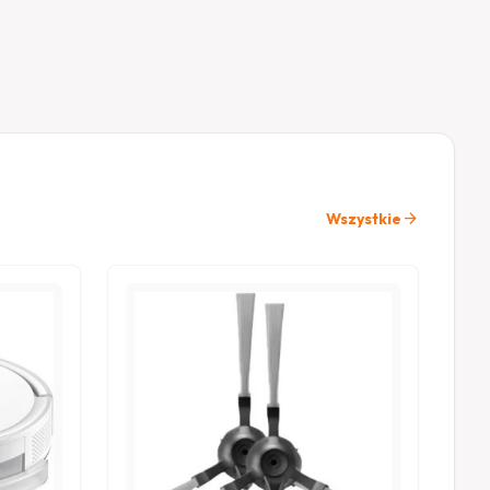
arrow_forward
Wszystkie