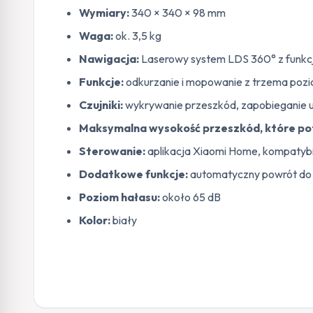
Wymiary:
340 × 340 × 98 mm
Waga:
ok. 3,5 kg
Nawigacja:
Laserowy system LDS 360° z funkcj
Funkcje:
odkurzanie i mopowanie z trzema po
Czujniki:
wykrywanie przeszkód, zapobieganie
Maksymalna wysokość przeszkód, które pot
Sterowanie:
aplikacja Xiaomi Home, kompatybi
Dodatkowe funkcje:
automatyczny powrót do st
Poziom hałasu:
około 65 dB
Kolor:
biały