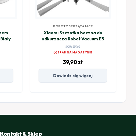
ROBOTY SPRZĄTAJĄCE
opem
Xiaomi Szczotka boczna do
Biały
odkurzacza Robot Vacuum E5
SKU: 55962
cancel
BRAK NA MAGAZYNIE
39,90
zł
Dowiedz się więcej
Kontakt & Sklep