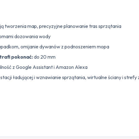
ą tworzenia map, precyzyjne planowanie tras sprzątania
ziomami dozowania wody
 upadkom, omijanie dywanów z podnoszeniem mopa
rafi pokonać:
do 20 mm
lność z Google Assistant i Amazon Alexa
acji ładującej i wznawianie sprzątania, wirtualne ściany i str