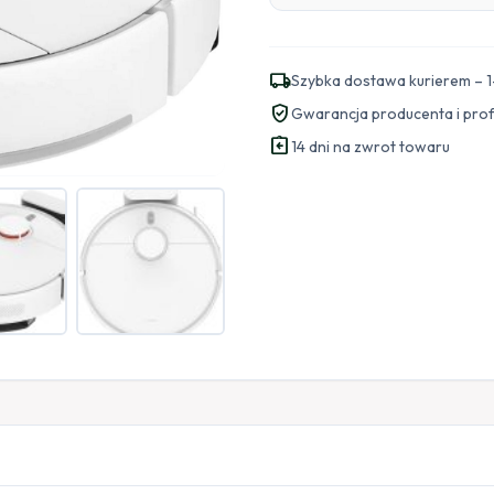
local_shipping
Szybka dostawa kurierem – 1
verified_user
Gwarancja producenta i pro
assignment_return
14 dni na zwrot towaru