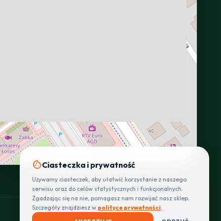
INTERACTIVE VIEW
cookie
Ciasteczka i prywatność
Używamy ciasteczek, aby ułatwić korzystanie z naszego
serwisu oraz do celów statystycznych i funkcjonalnych.
Zgadzając się na nie, pomagasz nam rozwijać nasz sklep.
Szczegóły znajdziesz w
polityce prywatności
.