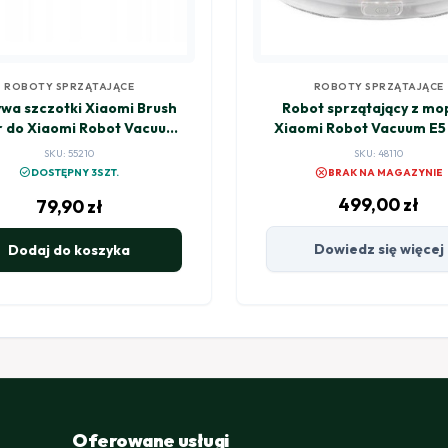
ROBOTY SPRZĄTAJĄCE
ROBOTY SPRZĄTAJĄCE
wa szczotki Xiaomi Brush
Robot sprzątający z m
 do Xiaomi Robot Vacuum
Xiaomi Robot Vacuum E5 
S10
SKU: 55210
SKU: 48110
cancel
check_circle
DOSTĘPNY 3SZT.
BRAK NA MAGAZYNIE
499,00
zł
79,90
zł
Dowiedz się więcej
Dodaj do koszyka
Oferowane usługi