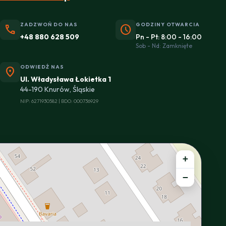
ZADZWOŃ DO NAS
GODZINY OTWARCIA
phone
schedule
+48 880 628 509
Pn - Pt: 8:00 - 16:00
Sob - Nd: Zamknięte
ODWIEDŹ NAS
location_on
Ul. Władysława Łokietka 1
44-190 Knurów, Śląskie
NIP: 6271930582 | BDO: 000736929
+
−