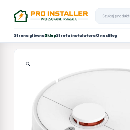
Strona główna
Sklep
Strefa instalatora
O nas
Blog
🔍