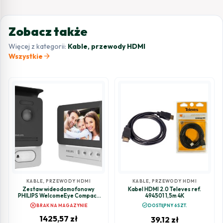
Zobacz także
Więcej z kategorii:
Kable, przewody HDMI
arrow_forward
Wszystkie
KABLE, PRZEWODY HDMI
KABLE, PRZEWODY HDMI
Zestaw wideodomofonowy
Kabel HDMI 2.0 Televes ref.
PHILIPS WelcomeEye Compact
494501 1,5m 4K
531104
cancel
check_circle
BRAK NA MAGAZYNIE
DOSTĘPNY 6SZT.
1425,57
zł
39,12
zł