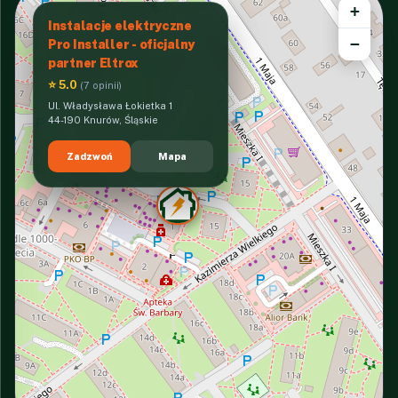
+
Instalacje elektryczne
−
Pro Installer - oficjalny
partner Eltrox
⭐ 5.0
(7 opinii)
Ul. Władysława Łokietka 1
44-190 Knurów, Śląskie
Zadzwoń
Mapa
INTERACTIVE VIEW