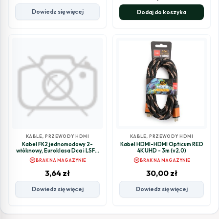
Dowiedz się więcej
Dodaj do koszyka
KABLE, PRZEWODY HDMI
KABLE, PRZEWODY HDMI
Kabel FK2 jednomodowy 2-
Kabel HDMI-HDMI Opticum RED
włóknowy, Euroklasa Dca i LSFH
4K UHD - 3m (v2.0)
odporna na promieniowanie UV,
cancel
cancel
BRAK NA MAGAZYNIE
BRAK NA MAGAZYNIE
zewnętrzny - 500m (rolka
plastikowa)
3,64
zł
30,00
zł
Dowiedz się więcej
Dowiedz się więcej