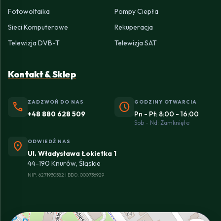
Fotowoltaika
Pompy Ciepła
Sieci Komputerowe
Rekuperacja
Telewizja DVB-T
Telewizja SAT
Kontakt & Sklep
ZADZWOŃ DO NAS
GODZINY OTWARCIA
phone
schedule
+48 880 628 509
Pn - Pt: 8:00 - 16:00
Sob - Nd: Zamknięte
ODWIEDŹ NAS
location_on
Ul. Władysława Łokietka 1
44-190 Knurów, Śląskie
NIP: 6271930582 | BDO: 000736929