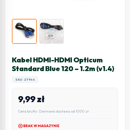
Kabel HDMI-HDMI Opticum
Standard Blue 120 – 1.2m (v1.4)
SKU: 27944
9,99
zł
Cena brutto · Darmowa dostawa od 1000 zł
cancel
BRAK W MAGAZYNIE