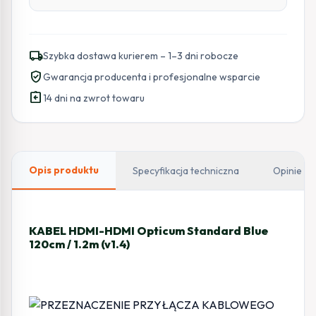
local_shipping
Szybka dostawa kurierem – 1–3 dni robocze
verified_user
Gwarancja producenta i profesjonalne wsparcie
assignment_return
14 dni na zwrot towaru
Opis produktu
Specyfikacja techniczna
Opinie
KABEL HDMI-HDMI Opticum Standard Blue
120cm / 1.2m (v1.4)