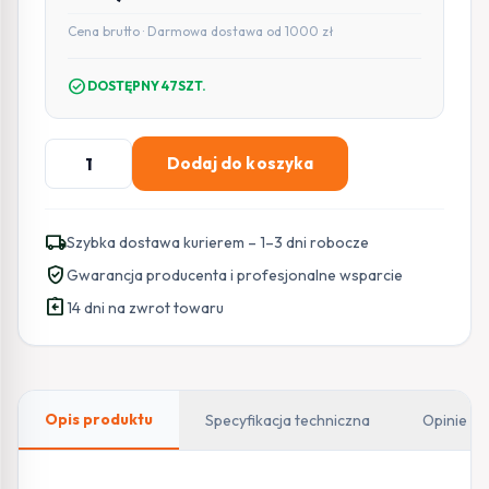
Cena brutto · Darmowa dostawa od 1000 zł
check_circle
DOSTĘPNY 47SZT.
ilość
Dodaj do koszyka
CZASZA
ANTENA
80
local_shipping
Szybka dostawa kurierem – 1–3 dni robocze
CM
verified_user
Gwarancja producenta i profesjonalne wsparcie
JASNA
assignment_return
(ASC-
14 dni na zwrot towaru
800M-
J)
Opis produktu
Specyfikacja techniczna
Opinie