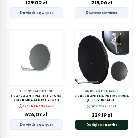
129,00
zł
213,06
zł
Dowiedz się więcej
Dowiedz się więcej
ANTENY SATELITARNE
ANTENY SATELITARNE
CZASZA ANTENA TELEVES 80
CZASZA ANTENA 90 CM CIEMNA
CM CIEMNA ALU ref. 790511
(COR-900SAE-C)
cancel
check_circle
BRAK NA MAGAZYNIE
DOSTĘPNY 38SZT.
626,07
zł
229,19
zł
Dowiedz się więcej
Dodaj do koszyka