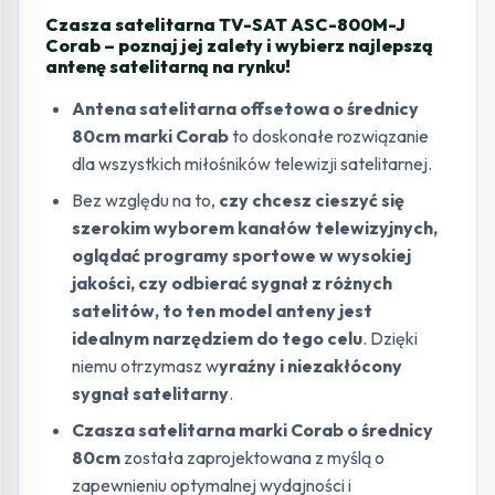
Czasza satelitarna TV-SAT ASC-800M-J
Corab – poznaj jej zalety i wybierz najlepszą
antenę satelitarną na rynku!
Antena satelitarna offsetowa o średnicy
80cm marki Corab
to doskonałe rozwiązanie
dla wszystkich miłośników telewizji satelitarnej.
Bez względu na to,
czy chcesz cieszyć się
szerokim wyborem kanałów telewizyjnych,
oglądać programy sportowe w wysokiej
jakości, czy odbierać sygnał z różnych
satelitów, to ten model anteny jest
idealnym narzędziem do tego celu
. Dzięki
niemu otrzymasz w
yraźny i niezakłócony
sygnał satelitarny
.
Czasza satelitarna marki Corab o średnicy
80cm
została zaprojektowana z myślą o
zapewnieniu optymalnej wydajności i