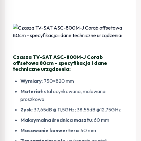
Czasza TV-SAT ASC-800M-J Corab
offsetowa 80cm – specyfikacja i dane
techniczne urządzenia:
Wymiary
: 750×820 mm
Materiał
: stal ocynkowana, malowana
proszkowo
Zysk
: 37,65dB @ 11,5GHz; 38,55dB @12,75GHz
Maksymalna średnica masztu
: 60 mm
Mocowanie konwertera
: 40 mm
Typ ramienia:
gięte, wykonanie ze stali