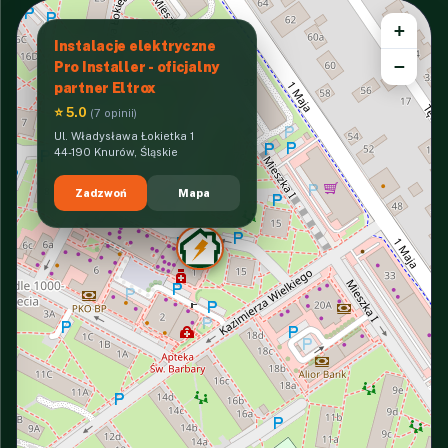
+
Instalacje elektryczne
−
Pro Installer - oficjalny
partner Eltrox
⭐ 5.0
(7 opinii)
Ul. Władysława Łokietka 1
44-190 Knurów, Śląskie
Zadzwoń
Mapa