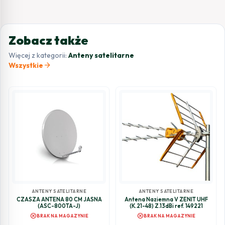
Zobacz także
Więcej z kategorii:
Anteny satelitarne
arrow_forward
Wszystkie
ANTENY SATELITARNE
ANTENY SATELITARNE
CZASZA ANTENA 80 CM JASNA
Antena Naziemna V ZENIT UHF
(ASC-800TA-J)
(K.21-48) Z.13dBi ref. 149221
cancel
cancel
BRAK NA MAGAZYNIE
BRAK NA MAGAZYNIE