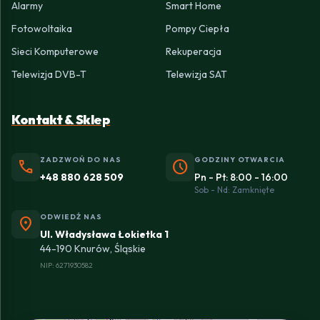
Alarmy
Smart Home
Fotowoltaika
Pompy Ciepła
Sieci Komputerowe
Rekuperacja
Telewizja DVB-T
Telewizja SAT
Kontakt & Sklep
ZADZWOŃ DO NAS
GODZINY OTWARCIA
phone
schedule
+48 880 628 509
Pn - Pt: 8:00 - 16:00
Sob - Nd: Zamknięte
ODWIEDŹ NAS
location_on
Ul. Władysława Łokietka 1
44-190 Knurów, Śląskie
NIP: 6271930582