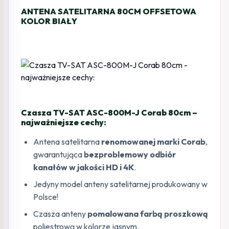
ANTENA SATELITARNA 80CM OFFSETOWA
KOLOR BIAŁY
Czasza TV-SAT ASC-800M-J Corab 80cm –
najważniejsze cechy:
Antena satelitarna
renomowanej marki Corab
,
gwarantująca
bezproblemowy odbiór
kanałów w jakości HD i 4K
.
Jedyny model anteny satelitarnej produkowany w
Polsce!
Czasza anteny
pomalowana farbą proszkową
poliestrową w kolorze jasnym.