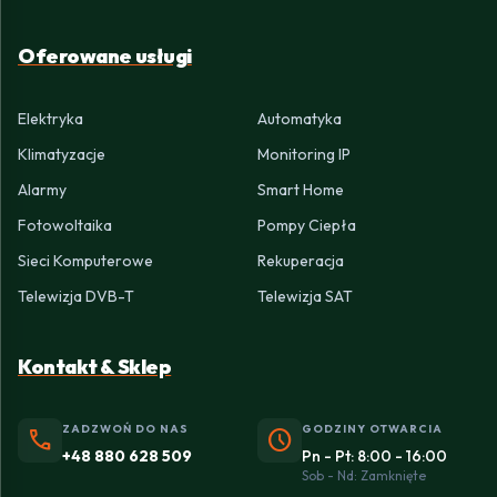
Oferowane usługi
Elektryka
Automatyka
Klimatyzacje
Monitoring IP
Alarmy
Smart Home
Fotowoltaika
Pompy Ciepła
Sieci Komputerowe
Rekuperacja
Telewizja DVB-T
Telewizja SAT
Kontakt & Sklep
ZADZWOŃ DO NAS
GODZINY OTWARCIA
phone
schedule
+48 880 628 509
Pn - Pt: 8:00 - 16:00
Sob - Nd: Zamknięte