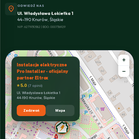
ODWIEDŹ NAS
location_on
Ul. Władysława Łokietka 1
44-190 Knurów, Śląskie
NIP: 6271930582 | BDO: 000736929
+
Instalacje elektryczne
−
Pro Installer - oficjalny
partner Eltrox
⭐ 5.0
(7 opinii)
Ul. Władysława Łokietka 1
44-190 Knurów, Śląskie
Zadzwoń
Mapa