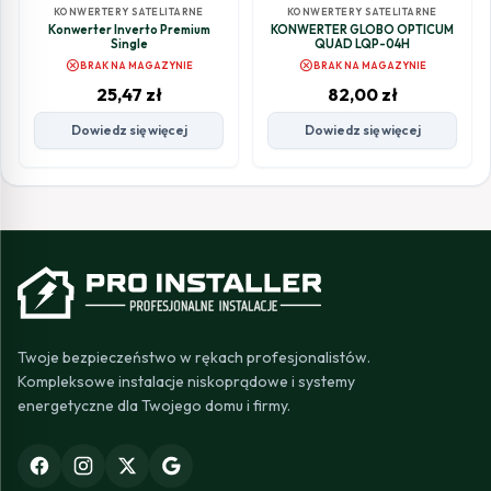
KONWERTERY SATELITARNE
KONWERTERY SATELITARNE
Konwerter Inverto Premium
KONWERTER GLOBO OPTICUM
Single
QUAD LQP-04H
cancel
cancel
BRAK NA MAGAZYNIE
BRAK NA MAGAZYNIE
25,47
zł
82,00
zł
Dowiedz się więcej
Dowiedz się więcej
Twoje bezpieczeństwo w rękach profesjonalistów.
Kompleksowe instalacje niskoprądowe i systemy
energetyczne dla Twojego domu i firmy.