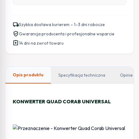
local_shipping
Szybka dostawa kurierem – 1–3 dni robocze
verified_user
Gwarancja producenta i profesjonalne wsparcie
assignment_return
14 dni na zwrot towaru
Opis produktu
Specyfikacja techniczna
Opinie
KONWERTER QUAD CORAB UNIVERSAL