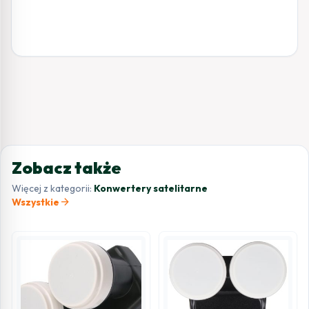
Zobacz także
Więcej z kategorii:
Konwertery satelitarne
arrow_forward
Wszystkie