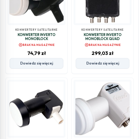
KONWERTERY SATELITARNE
KONWERTERY SATELITARNE
KONWERTER INVERTO
KONWERTER INVERTO
MONOBLOCK
MONOBLOCK QUAD
cancel
cancel
BRAK NA MAGAZYNIE
BRAK NA MAGAZYNIE
74,79
zł
299,03
zł
Dowiedz się więcej
Dowiedz się więcej