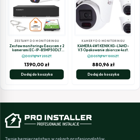
ZESTAWY DO MONITORINGU
KAMERY DO MONITORINGU
Zestaw monitoringu Easycam z 2
KAMERA 4W1 KENIK KG-L14HD-
kamerami EC-IP-B5MP50DLT
V3 Opakowanie zbiorcze 4szt.
5MPx z aktywnym odstraszaniem
check_circle
check_circle
DOSTĘPNY 20SZT.
DOSTĘPNY 100SZT.
1390,00
zł
880,96
zł
Dodaj do koszyka
Dodaj do koszyka
Twoje bezpieczeństwo w rękach profesjonalistów.