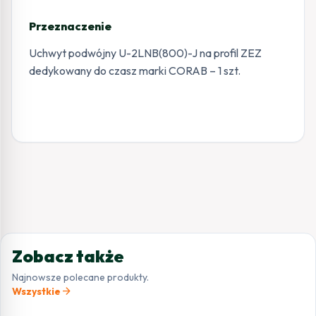
Przeznaczenie
Uchwyt podwójny U-2LNB(800)-J na profil ZEZ
dedykowany do czasz marki CORAB – 1 szt.
Zobacz także
Najnowsze polecane produkty.
arrow_forward
Wszystkie