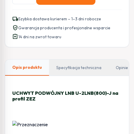
UCHWYT
PODWÓJNY
LNB
local_shipping
Szybka dostawa kurierem – 1–3 dni robocze
U-
verified_user
Gwarancja producenta i profesjonalne wsparcie
2LNB(800)-
assignment_return
J
14 dni na zwrot towaru
na
profil
ZEZ
CORAB
Opis produktu
Specyfikacja techniczna
Opinie
UCHWYT PODWÓJNY LNB U-2LNB(800)-J na
profil ZEZ