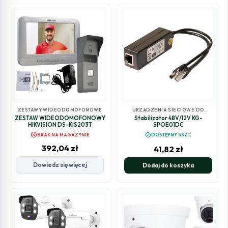
ZESTAWY WIDEODOMOFONOWE
URZĄDZENIA SIECIOWE DO
MONITORINGU
ZESTAW WIDEODOMOFONOWY
Stabilizator 48V/12V KG-
HIKVISION DS-KIS203T
SPOE01DC
cancel
check_circle
BRAK NA MAGAZYNIE
DOSTĘPNY 5SZT.
392,04
zł
41,82
zł
Dowiedz się więcej
Dodaj do koszyka