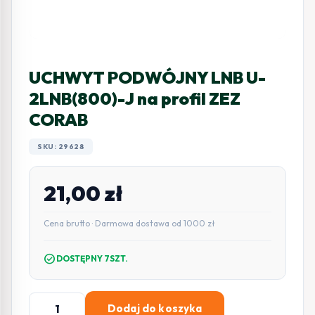
UCHWYT PODWÓJNY LNB U-
2LNB(800)-J na profil ZEZ
CORAB
SKU: 29628
21,00
zł
Cena brutto · Darmowa dostawa od 1000 zł
check_circle
DOSTĘPNY 7SZT.
ilość
Dodaj do koszyka