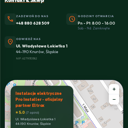
Kontakt & Sklep
ZADZWOŃ DO NAS
GODZINY OTWARCIA
phone
schedule
+48 880 628 509
Pn - Pt: 8:00 - 16:00
Sob - Nd: Zamknięte
ODWIEDŹ NAS
location_on
Ul. Władysława Łokietka 1
44-190 Knurów, Śląskie
NIP: 6271930582
+
Instalacje elektryczne
−
Pro Installer - oficjalny
partner Eltrox
⭐ 5.0
(7 opinii)
Ul. Władysława Łokietka 1
44-190 Knurów, Śląskie