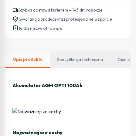
POLSKA
local_shipping
Szybka dostawa kurierem – 1–3 dni robocze
AGM
verified_user
Gwarancja producenta i profesjonalne wsparcie
OPTI
assignment_return
12V
14 dni na zwrot towaru
100Ah
Opis produktu
Specyfikacja techniczna
Opinie
Akumulator AGM OPTI 100Ah
Najważniejsze cechy