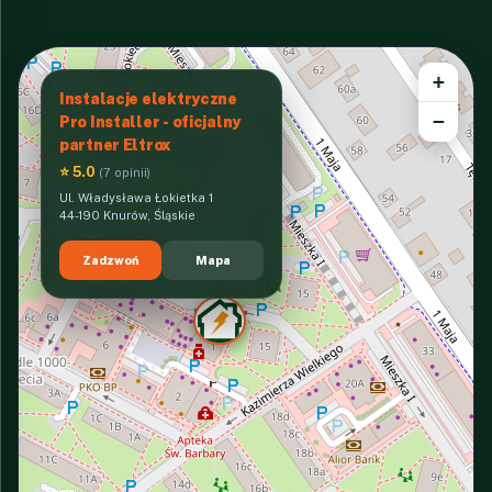
+
Instalacje elektryczne
−
Pro Installer - oficjalny
partner Eltrox
⭐ 5.0
(7 opinii)
Ul. Władysława Łokietka 1
44-190 Knurów, Śląskie
Zadzwoń
Mapa