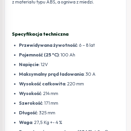
z materiału typu ABS, a ogniwa z miedzi.
Specyfikacja techniczna
Przewidywana żywotność
: 6 – 8 lat
Pojemność (25 °C)
: 100 Ah
Napięcie
: 12V
Maksymalny prąd ładowania
: 30 A
Wysokość całkowita
: 220 mm
Wysokość
: 214 mm
Szerokość
: 171 mm
Długość
: 325 mm
Waga
: 27,5 Kg +- 4 %