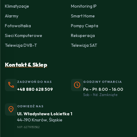
Klimatyzacje
Monitoring IP
Alarmy
Smart Home
Fotowoltaika
Pompy Ciepła
Sieci Komputerowe
Rekuperacja
Telewizja DVB-T
Telewizja SAT
Kontakt & Sklep
ZADZWOŃ DO NAS
GODZINY OTWARCIA
phone
schedule
+48 880 628 509
Pn - Pt: 8:00 - 16:00
Sob - Nd: Zamknięte
ODWIEDŹ NAS
location_on
Ul. Władysława Łokietka 1
44-190 Knurów, Śląskie
NIP: 6271930582