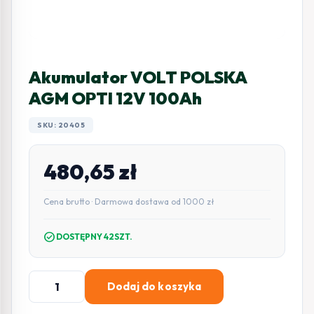
Akumulator VOLT POLSKA
AGM OPTI 12V 100Ah
SKU: 20405
480,65
zł
Cena brutto · Darmowa dostawa od 1000 zł
check_circle
DOSTĘPNY 42SZT.
ilość
Dodaj do koszyka
Akumulator
VOLT