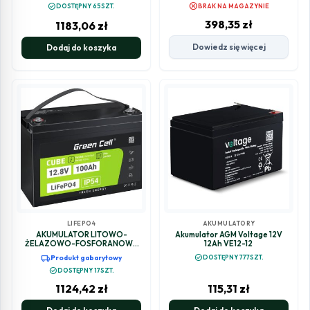
cancel
check_circle
DOSTĘPNY 65SZT.
BRAK NA MAGAZYNIE
398,35
zł
1183,06
zł
Dowiedz się więcej
Dodaj do koszyka
LIFEPO4
AKUMULATORY
AKUMULATOR LITOWO-
Akumulator AGM Voltage 12V
ŻELAZOWO-FOSFORANOWY
12Ah VE12-12
LiFePO4 Green Cell Cube 12.8V
local_shipping
check_circle
Produkt gabarytowy
DOSTĘPNY 777SZT.
100Ah LFPGC12V100AH
check_circle
DOSTĘPNY 17SZT.
1124,42
zł
115,31
zł