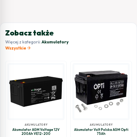
Zobacz także
Więcej z kategorii:
Akumulatory
arrow_forward
Wszystkie
AKUMULATORY
AKUMULATORY
Akumulator AGM Voltage 12V
Akumulator Volt Polska AGM Opti
200Ah VE12-200
75Ah