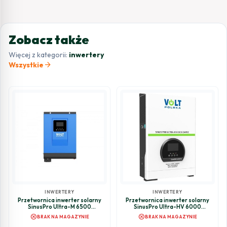
Zobacz także
Więcej z kategorii:
inwertery
arrow_forward
Wszystkie
INWERTERY
INWERTERY
Przetwornica inwerter solarny
Przetwornica inwerter solarny
SinusPro Ultra-M 6500
SinusPro Ultra-HV 6000
24V/230V 3000/6500W 60A
24V/230V 3000/6000W 80A
cancel
cancel
BRAK NA MAGAZYNIE
BRAK NA MAGAZYNIE
MPPT
MPPT (450V)