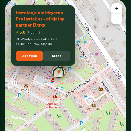
+
Instalacje elektryczne
−
Pro Installer - oficjalny
partner Eltrox
⭐ 5.0
(7 opinii)
Ul. Władysława Łokietka 1
44-190 Knurów, Śląskie
Zadzwoń
Mapa