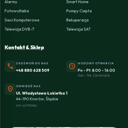
Alarmy
Smart Home
Fotowoltaika
Pompy Ciepła
Sieci Komputerowe
Rekuperacja
Telewizja DVB-T
Telewizja SAT
Kontakt & Sklep
ZADZWOŃ DO NAS
GODZINY OTWARCIA
phone
schedule
+48 880 628 509
Pn - Pt: 8:00 - 16:00
Sob - Nd: Zamknięte
ODWIEDŹ NAS
location_on
Ul. Władysława Łokietka 1
44-190 Knurów, Śląskie
NIP: 6271930582