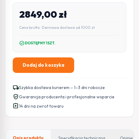
2849,00
zł
Cena brutto · Darmowa dostawa od 1000 zł
check_circle
DOSTĘPNY 1SZT.
Dodaj do koszyka
ilość
Przetwornica
inwerter
local_shipping
Szybka dostawa kurierem – 1–3 dni robocze
solarny
verified_user
Gwarancja producenta i profesjonalne wsparcie
SinusPro
assignment_return
Ultra-
14 dni na zwrot towaru
HV
11000
48V/230V
5200/11000W
Opis produktu
Specyfikacja techniczna
Opinie