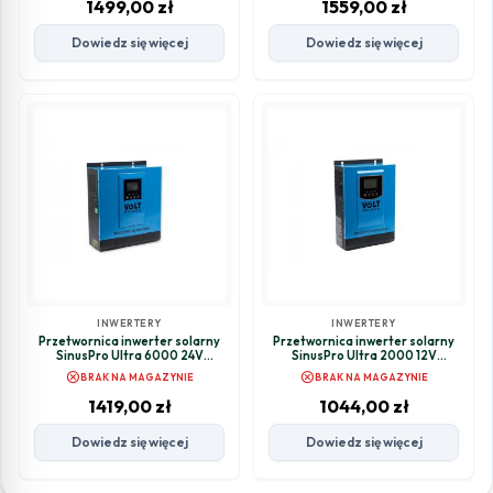
1499,00
zł
1559,00
zł
Dowiedz się więcej
Dowiedz się więcej
INWERTERY
INWERTERY
Przetwornica inwerter solarny
Przetwornica inwerter solarny
SinusPro Ultra 6000 24V
SinusPro Ultra 2000 12V
3000/6000W 60A MPPT
1000/2000W 60A MPPT
cancel
cancel
BRAK NA MAGAZYNIE
BRAK NA MAGAZYNIE
1419,00
zł
1044,00
zł
Dowiedz się więcej
Dowiedz się więcej