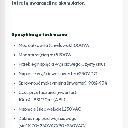
i utratą gwarancji na akumulator.
Specyfikacja techniczna
Moc całkowita (chwilowa):11000VA
Moc stała (ciągła):5200W
Przebieg napięcia wyjściowego:Czysty sinus
Napięcie wyjściowe (inwerter):230VDC
Sprawność maksymalna (inwerter): 90%-93%
Czas przełączania (inwerter):
10ms(UPS)/20ms(APL)
Napięcie (sieć wejście):230VAC
Zakres napięcia wejściowego
(sieć):170~280VAC/90~280VAC/