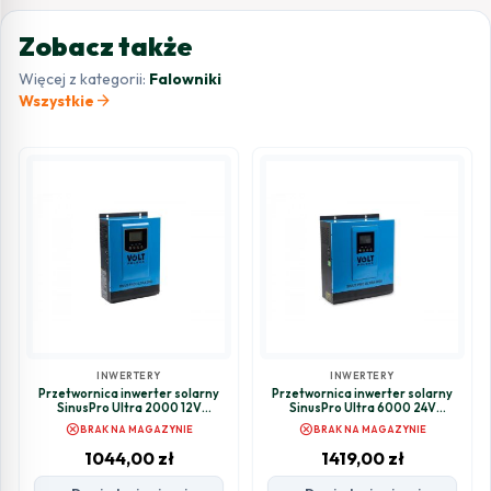
Zobacz także
Więcej z kategorii:
Falowniki
arrow_forward
Wszystkie
INWERTERY
INWERTERY
Przetwornica inwerter solarny
Przetwornica inwerter solarny
SinusPro Ultra 2000 12V
SinusPro Ultra 6000 24V
1000/2000W 60A MPPT
3000/6000W 60A MPPT
cancel
cancel
BRAK NA MAGAZYNIE
BRAK NA MAGAZYNIE
1044,00
zł
1419,00
zł