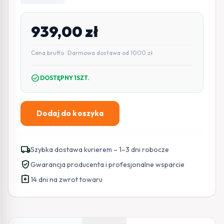
939,00
zł
Cena brutto · Darmowa dostawa od 1000 zł
check_circle
DOSTĘPNY 1SZT.
Dodaj do koszyka
ilość
Przetwornica
solarna
local_shipping
Szybka dostawa kurierem – 1–3 dni robocze
VOLT
verified_user
Gwarancja producenta i profesjonalne wsparcie
POLSKA
assignment_return
GREEN
14 dni na zwrot towaru
BOOST
MPPT
3000