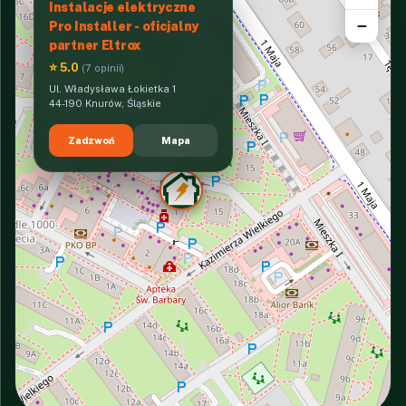
Instalacje elektryczne
−
Pro Installer - oficjalny
partner Eltrox
⭐ 5.0
(7 opinii)
Ul. Władysława Łokietka 1
44-190 Knurów, Śląskie
Zadzwoń
Mapa
INTERACTIVE VIEW