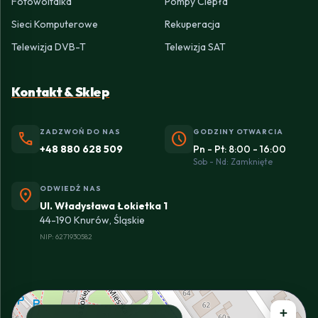
Fotowoltaika
Pompy Ciepła
Sieci Komputerowe
Rekuperacja
Telewizja DVB-T
Telewizja SAT
Kontakt & Sklep
ZADZWOŃ DO NAS
GODZINY OTWARCIA
phone
schedule
+48 880 628 509
Pn - Pt: 8:00 - 16:00
Sob - Nd: Zamknięte
ODWIEDŹ NAS
location_on
Ul. Władysława Łokietka 1
44-190 Knurów, Śląskie
NIP: 6271930582
+