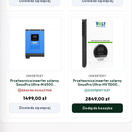
Dowiedz się więcej
Dowiedz się więcej
INWERTERY
INWERTERY
Przetwornica inwerter solarny
Przetwornica inwerter solarny
SinusPro Ultra-M 6500
SinusPro Ultra-HV 11000
24V/230V 3000/6500W 60A
48V/230V 5200/11000W 100A
cancel
check_circle
BRAK NA MAGAZYNIE
DOSTĘPNY 1SZT.
MPPT
MPPT (450V)
1499,00
zł
2849,00
zł
Dowiedz się więcej
Dodaj do koszyka