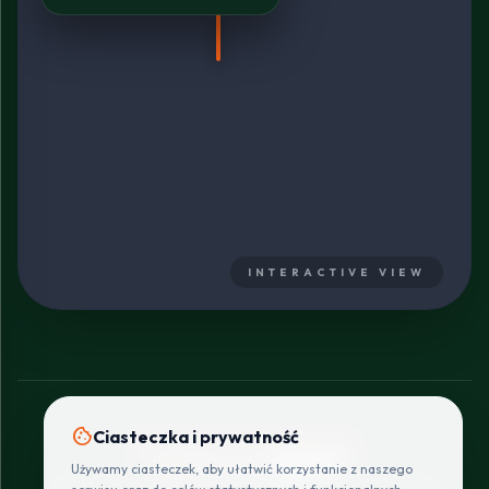
INTERACTIVE VIEW
cookie
Ciasteczka i prywatność
SZYBKIE I BEZPIECZNE PŁATNOŚCI
Używamy ciasteczek, aby ułatwić korzystanie z naszego
POLITYKA
REGULAMIN
CENNIK
ZWROTY I