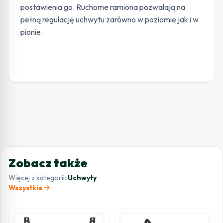
postawienia go. Ruchome ramiona pozwalają na
pełną regulację uchwytu zarówno w poziomie jak i w
pionie.
Zobacz także
Więcej z kategorii:
Uchwyty
arrow_forward
Wszystkie