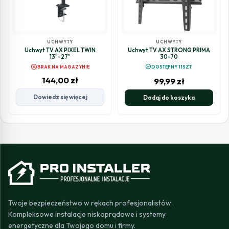
UCHWYTY
UCHWYTY
Uchwyt TV AX PIXEL TWIN
Uchwyt TV AX STRONG PRIMA
13"-27"
30-70
cancel
check_circle
BRAK NA MAGAZYNIE
DOSTĘPNY 11SZT.
144,00
zł
99,99
zł
Dowiedz się więcej
Dodaj do koszyka
Twoje bezpieczeństwo w rękach profesjonalistów.
Kompleksowe instalacje niskoprądowe i systemy
energetyczne dla Twojego domu i firmy.