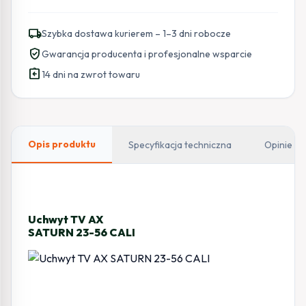
local_shipping
Szybka dostawa kurierem – 1–3 dni robocze
verified_user
Gwarancja producenta i profesjonalne wsparcie
assignment_return
14 dni na zwrot towaru
Opis produktu
Specyfikacja techniczna
Opinie
Uchwyt TV AX
SATURN 23-56 CALI