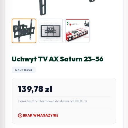
Uchwyt TV AX Saturn 23-56
SKU: 11348
139,78
zł
Cena brutto · Darmowa dostawa od 1000 zł
cancel
BRAK W MAGAZYNIE