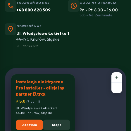
ZADZWOŃ DO NAS
GODZINY OTWARCIA
phone
schedule
+48 880 628 509
Pn - Pt: 8:00 - 16:00
Sob - Nd: Zamknięte
ODWIEDŹ NAS
location_on
Ul. Władysława Łokietka 1
44-190 Knurów, Śląskie
NIP: 6271930582
+
Instalacje elektryczne
−
Pro Installer - oficjalny
partner Eltrox
⭐ 5.0
(7 opinii)
Ul. Władysława Łokietka 1
44-190 Knurów, Śląskie
Zadzwoń
Mapa