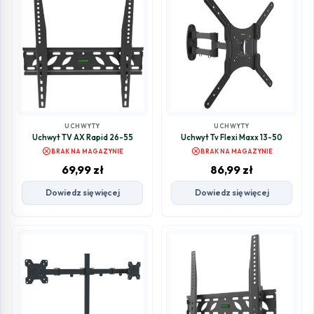
UCHWYTY
UCHWYTY
Uchwyt TV AX Rapid 26-55
Uchwyt Tv Flexi Maxx 13-50
cancel
cancel
BRAK NA MAGAZYNIE
BRAK NA MAGAZYNIE
69,99
zł
86,99
zł
Dowiedz się więcej
Dowiedz się więcej