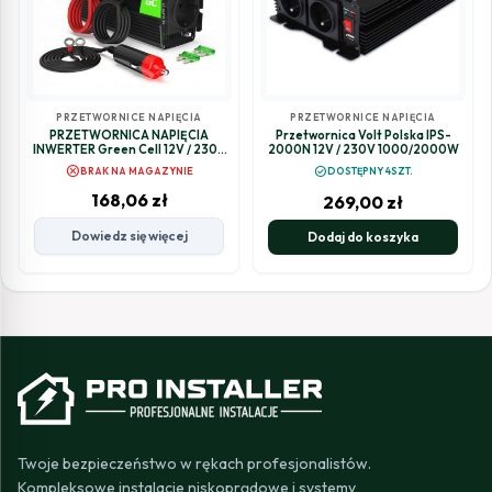
PRZETWORNICE NAPIĘCIA
PRZETWORNICE NAPIĘCIA
PRZETWORNICA NAPIĘCIA
Przetwornica Volt Polska IPS-
INWERTER Green Cell 12V / 230V
2000N 12V / 230V 1000/2000W
300W/600W CZYSTA
cancel
check_circle
BRAK NA MAGAZYNIE
DOSTĘPNY 4SZT.
SINUSOIDA INV05DE
168,06
zł
269,00
zł
Dowiedz się więcej
Dodaj do koszyka
Twoje bezpieczeństwo w rękach profesjonalistów.
Kompleksowe instalacje niskoprądowe i systemy