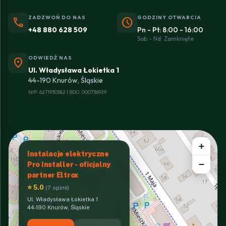
ZADZWOŃ DO NAS
GODZINY OTWARCIA
phone
schedule
+48 880 628 509
Pn - Pt: 8:00 - 16:00
Sob - Nd: Zamknięte
ODWIEDŹ NAS
location_on
Ul. Władysława Łokietka 1
44-190 Knurów, Śląskie
NIP: 6271930582 | BDO: 000736929
+
Instalacje elektryczne
−
Pro Installer - oficjalny
partner Eltrox
⭐ 5.0
(7 opinii)
Ul. Władysława Łokietka 1
44-190 Knurów, Śląskie