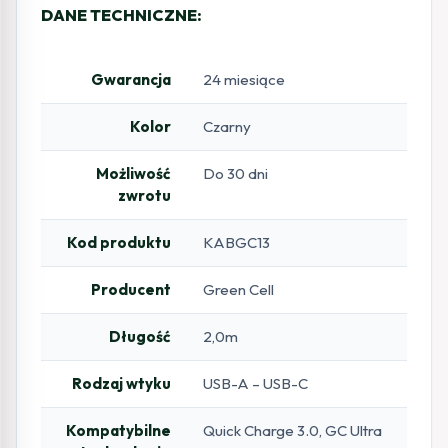
DANE TECHNICZNE:
Gwarancja
24 miesiące
Kolor
Czarny
Możliwość
Do 30 dni
zwrotu
Kod produktu
KABGC13
Producent
Green Cell
Długość
2,0m
Rodzaj wtyku
USB-A – USB-C
Kompatybilne
Quick Charge 3.0, GC Ultra