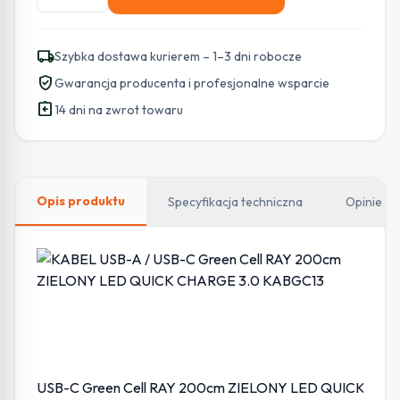
KABEL
USB-
A
local_shipping
Szybka dostawa kurierem – 1–3 dni robocze
/
verified_user
Gwarancja producenta i profesjonalne wsparcie
USB-
assignment_return
C
14 dni na zwrot towaru
Green
Cell
RAY
200cm
Opis produktu
Specyfikacja techniczna
Opinie
ZIELONY
LED
QUICK
CHARGE
3.0
KABGC13
USB-C Green Cell RAY 200cm ZIELONY LED QUICK CHAR