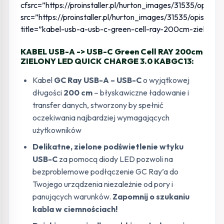
cfsrc=”https://proinstaller.pl/hurton_images/3153
src=”https://proinstaller.pl/hurton_images/31535/
title=”kabel-usb-a-usb-c-green-cell-ray-200cm-zielony-
KABEL USB-A -> USB-C Green Cell RAY 200cm
ZIELONY LED QUICK CHARGE 3.0 KABGC13:
Kabel
GC Ray USB-A – USB-C
o wyjątkowej
długości
200 cm
– błyskawiczne ładowanie i
transfer danych, stworzony by spełnić
oczekiwania najbardziej wymagających
użytkowników
Delikatne, zielone podświetlenie wtyku
USB-C
za pomocą diody LED pozwoli na
bezproblemowe podłączenie GC Ray’a do
Twojego urządzenia niezależnie od pory i
panujących warunków.
Zapomnij o szukaniu
kabla w ciemnościach!