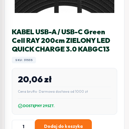
KABEL USB-A / USB-C Green
Cell RAY 200cm ZIELONY LED
QUICK CHARGE 3.0 KABGC13
SKU: 31535
20,06
zł
Cena brutto · Darmowa dostawa od 1000 zł
check_circle
DOSTĘPNY 29SZT.
ilość
Dodaj do koszyka