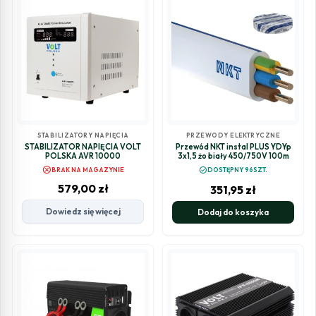
STABILIZATORY NAPIĘCIA
PRZEWODY ELEKTRYCZNE
STABILIZATOR NAPIĘCIA VOLT
Przewód NKT instal PLUS YDYp
POLSKA AVR 10000
3x1,5 żo biały 450/750V 100m
cancel
check_circle
BRAK NA MAGAZYNIE
DOSTĘPNY 96SZT.
579,00
zł
351,95
zł
Dowiedz się więcej
Dodaj do koszyka