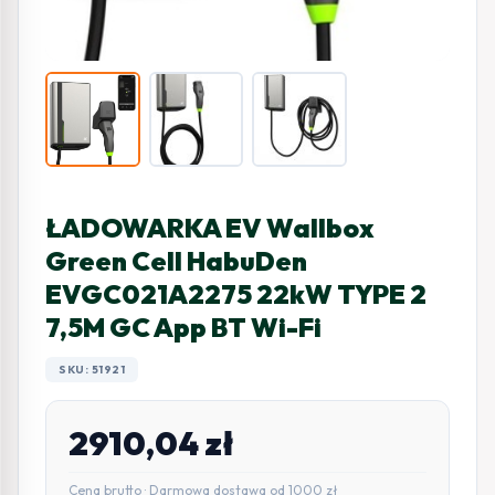
ŁADOWARKA EV Wallbox
Green Cell HabuDen
EVGC021A2275 22kW TYPE 2
7,5M GC App BT Wi-Fi
SKU: 51921
2910,04
zł
Cena brutto · Darmowa dostawa od 1000 zł