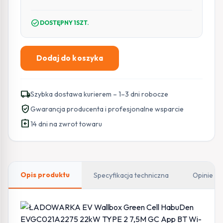
check_circle
DOSTĘPNY 1SZT.
Dodaj do koszyka
ilość
ŁADOWARKA
EV
local_shipping
Szybka dostawa kurierem – 1–3 dni robocze
Wallbox
verified_user
Gwarancja producenta i profesjonalne wsparcie
Green
assignment_return
Cell
14 dni na zwrot towaru
HabuDen
EVGC021A2275
22kW
TYPE
Opis produktu
Specyfikacja techniczna
Opinie
2
7,5M
GC
App