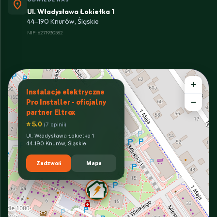
location_on
Ul. Władysława Łokietka 1
44-190 Knurów, Śląskie
NIP: 6271930582
+
Instalacje elektryczne
−
Pro Installer - oficjalny
partner Eltrox
⭐ 5.0
(7 opinii)
Ul. Władysława Łokietka 1
44-190 Knurów, Śląskie
Zadzwoń
Mapa