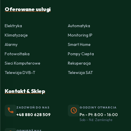
Oferowane usługi
Elektryka
Automatyka
Klimatyzacje
Monitoring IP
Alarmy
Smart Home
Fotowoltaika
Pompy Ciepła
Sieci Komputerowe
Rekuperacja
Telewizja DVB-T
Telewizja SAT
Kontakt & Sklep
ZADZWOŃ DO NAS
GODZINY OTWARCIA
phone
schedule
+48 880 628 509
Pn - Pt: 8:00 - 16:00
Sob - Nd: Zamknięte
ODWIEDŹ NAS