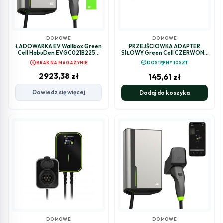
DOMOWE
DOMOWE
ŁADOWARKA EV Wallbox Green
PRZEJŚCIOWKA ADAPTER
Cell HabuDen EVGC021B2250
SIŁOWY Green Cell CZERWONY
22kW TYPE 2 5M GC App NFC BT
CEE 16A 400V 5P DO SCHUKO
cancel
check_circle
BRAK NA MAGAZYNIE
DOSTĘPNY 10SZT.
Wi-Fi
230V EVAK01
2923,38
zł
145,61
zł
Dowiedz się więcej
Dodaj do koszyka
DOMOWE
DOMOWE