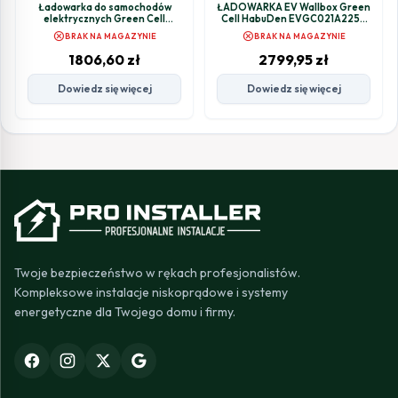
Ładowarka do samochodów
ŁADOWARKA EV Wallbox Green
elektrycznych Green Cell
Cell HabuDen EVGC021A2250
EV15RFID 22kW
22kW TYPE 2 5M GC App BT Wi-Fi
cancel
cancel
BRAK NA MAGAZYNIE
BRAK NA MAGAZYNIE
1806,60
zł
2799,95
zł
Dowiedz się więcej
Dowiedz się więcej
Twoje bezpieczeństwo w rękach profesjonalistów.
Kompleksowe instalacje niskoprądowe i systemy
energetyczne dla Twojego domu i firmy.