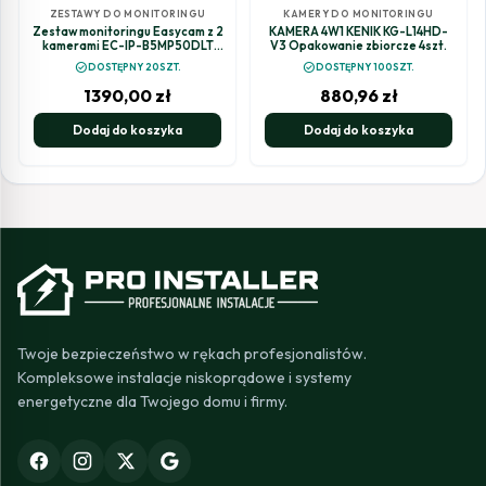
ZESTAWY DO MONITORINGU
KAMERY DO MONITORINGU
Zestaw monitoringu Easycam z 2
KAMERA 4W1 KENIK KG-L14HD-
kamerami EC-IP-B5MP50DLT
V3 Opakowanie zbiorcze 4szt.
5MPx z aktywnym odstraszaniem
check_circle
check_circle
DOSTĘPNY 20SZT.
DOSTĘPNY 100SZT.
1390,00
zł
880,96
zł
Dodaj do koszyka
Dodaj do koszyka
Twoje bezpieczeństwo w rękach profesjonalistów.
Kompleksowe instalacje niskoprądowe i systemy
energetyczne dla Twojego domu i firmy.