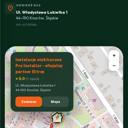
ODWIEDŹ NAS
location_on
Ul. Władysława Łokietka 1
44-190 Knurów, Śląskie
NIP: 6271930582
+
Instalacje elektryczne
−
Pro Installer - oficjalny
partner Eltrox
⭐ 5.0
(7 opinii)
Ul. Władysława Łokietka 1
44-190 Knurów, Śląskie
Zadzwoń
Mapa