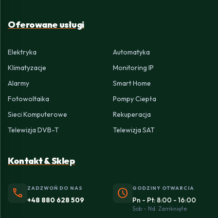
Oferowane usługi
Elektryka
Automatyka
Klimatyzacje
Monitoring IP
Alarmy
Smart Home
Fotowoltaika
Pompy Ciepła
Sieci Komputerowe
Rekuperacja
Telewizja DVB-T
Telewizja SAT
Kontakt & Sklep
ZADZWOŃ DO NAS
GODZINY OTWARCIA
phone
schedule
+48 880 628 509
Pn - Pt: 8:00 - 16:00
Sob - Nd: Zamknięte