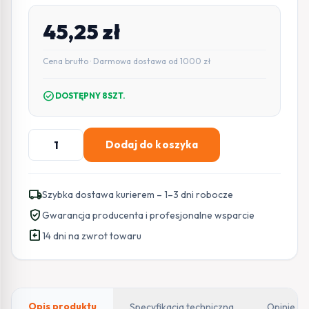
45,25
zł
Cena brutto · Darmowa dostawa od 1000 zł
check_circle
DOSTĘPNY 8SZT.
ilość
Dodaj do koszyka
ŁADOWARKA
SAMOCHODOWA
Green
local_shipping
Szybka dostawa kurierem – 1–3 dni robocze
Cell
verified_user
Gwarancja producenta i profesjonalne wsparcie
48W
assignment_return
1x
14 dni na zwrot towaru
USB-
C
1x
USB-
Opis produktu
Specyfikacja techniczna
Opinie