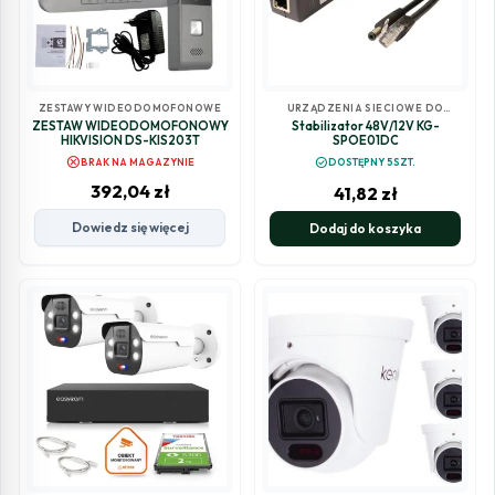
ZESTAWY WIDEODOMOFONOWE
URZĄDZENIA SIECIOWE DO
MONITORINGU
ZESTAW WIDEODOMOFONOWY
Stabilizator 48V/12V KG-
HIKVISION DS-KIS203T
SPOE01DC
cancel
check_circle
BRAK NA MAGAZYNIE
DOSTĘPNY 5SZT.
392,04
zł
41,82
zł
Dowiedz się więcej
Dodaj do koszyka