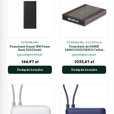
POWERBANKI
POWERBANKI
,
POZOSTAŁE
AKCESORIA MOTORYZACYJNE
Powerbank Xiaomi 18W Power
Powerbank do KAMER
Bank 30000mAh
SAMOCHODOWYCH Cellink
NEO8+S
check_circle
check_circle
DOSTĘPNY 597SZT.
DOSTĘPNY 23SZT.
166,97
zł
1033,67
zł
Dodaj do koszyka
Dodaj do koszyka