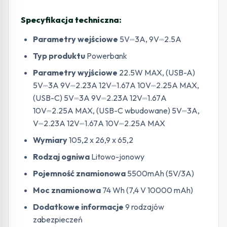
Specyfikacja techniczna:
Parametry wejściowe
5V⎓3A, 9V⎓2.5A
Typ produktu
Powerbank
Parametry wyjściowe
22.5W MAX, (USB-A)
5V⎓3A 9V⎓2.23A 12V⎓1.67A 10V⎓2.25A MAX,
(USB-C) 5V⎓3A 9V⎓2.23A 12V⎓1.67A
10V⎓2.25A MAX, (USB-C wbudowane) 5V⎓3A,
V⎓2.23A 12V⎓1.67A 10V⎓2.25A MAX
Wymiary
105,2 x 26,9 x 65,2
Rodzaj ogniwa
Litowo-jonowy
Pojemność znamionowa
5500mAh (5V/3A)
Moc znamionowa
74 Wh (7,4 V 10000 mAh)
Dodatkowe informacje
9 rodzajów
zabezpieczeń