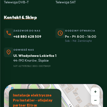
Telewizja DVB-T
Telewizja SAT
Kontakt & Sklep
ZADZWOŃ DO NAS
GODZINY OTWARCIA
phone
schedule
+48 880 628 509
Pn - Pt: 8:00 - 16:00
Sob - Nd: Zamknięte
ODWIEDŹ NAS
location_on
Ul. Władysława Łokietka 1
44-190 Knurów, Śląskie
NIP: 6271930582 | BDO: 000736929
+
Instalacje elektryczne
−
Pro Installer - oficjalny
partner Eltrox