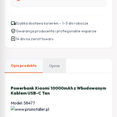
local_shipping
Szybka dostawa kurierem – 1–3 dni robocze
verified_user
Gwarancja producenta i profesjonalne wsparcie
assignment_return
14 dni na zwrot towaru
Opis produktu
Opinie
Powerbank Xiaomi 10000mAh z Wbudowanym
Kablem USB-C Tan
Model: 58477