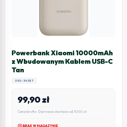
Powerbank Xiaomi 10000mAh
z Wbudowanym Kablem USB-C
Tan
SKU: 54387
99,90
zł
Cena brutto · Darmowa dostawa od 1000 zł
cancel
BRAK W MAGAZYNIE