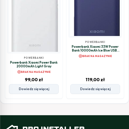
POWERBANKI
Powerbank Xiaomi 33W Power
Bank 10000mAh Ice Blue USB-
C/USB-A z kablem
cancel
BRAK NA MAGAZYNIE
POWERBANKI
Powerbank Xiaomi Power Bank
20000mAh Light Gray
cancel
BRAK NA MAGAZYNIE
99,00
zł
119,00
zł
Dowiedz się więcej
Dowiedz się więcej