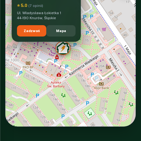
⭐ 5.0
(7 opinii)
Ul. Władysława Łokietka 1
44-190 Knurów, Śląskie
Zadzwoń
Mapa
INTERACTIVE VIEW