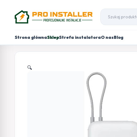
Strona główna
Sklep
Strefa instalatora
O nas
Blog
🔍