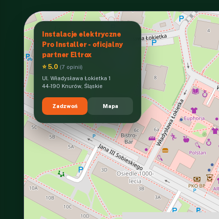
Instalacje elektryczne
Pro Installer - oficjalny
partner Eltrox
⭐ 5.0
(7 opinii)
Ul. Władysława Łokietka 1
44-190 Knurów, Śląskie
Zadzwoń
Mapa