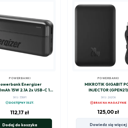
POWERBANKI
POWERBANKI
Powerbank Energizer
MIKROTIK GIGABIT P
mAh 15W 2.1A 2x USB-C 1x
INJECTOR (GPEN21)
USB-A UE20050CC
SKU: 53691
SKU: 26206
cancel
check_circle
DOSTĘPNY 3SZT.
BRAK NA MAGAZYNIE
125,00
zł
112,17
zł
Dowiedz się więcej
Dodaj do koszyka