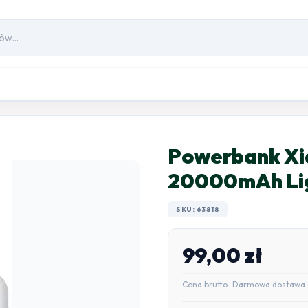
Powerbank Xi
20000mAh Li
SKU: 63818
99,00
zł
Cena brutto · Darmowa dostawa 