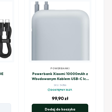
POWERBANKI
OE
Powerbank Xiaomi 10000mAh z
Wbudowanym Kablem USB-C Ice
Blue
SKU: 54386
check_circle
DOSTĘPNY 3SZT.
99,90
zł
Dodaj do koszyka