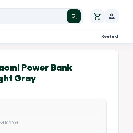
shopping_cart
person
search
Kontakt
aomi Power Bank
ght Gray
od 1000 zł