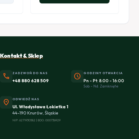
Kontakt & Sklep
ZADZWOŃ DO NAS
GODZINY OTWARCIA
phone
schedule
+48 880 628 509
Pn - Pt: 8:00 - 16:00
Sob - Nd: Zamknięte
ODWIEDŹ NAS
location_on
Ul. Władysława Łokietka 1
44-190 Knurów, Śląskie
NIP: 6271930582 | BDO: 000736929