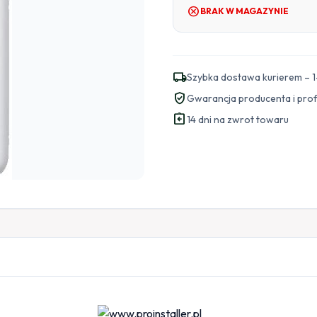
cancel
BRAK W MAGAZYNIE
local_shipping
Szybka dostawa kurierem – 1
verified_user
Gwarancja producenta i pro
assignment_return
14 dni na zwrot towaru