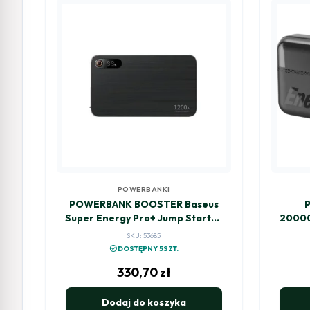
POWERBANKI
POWERBANK BOOSTER Baseus
Super Energy Pro+ Jump Starter
20000
C00245700111-00 12000mAh
SKU: 53685
12V 1200A + KABLE KROKODYLKI
check_circle
DOSTĘPNY 5SZT.
330,70
zł
Dodaj do koszyka