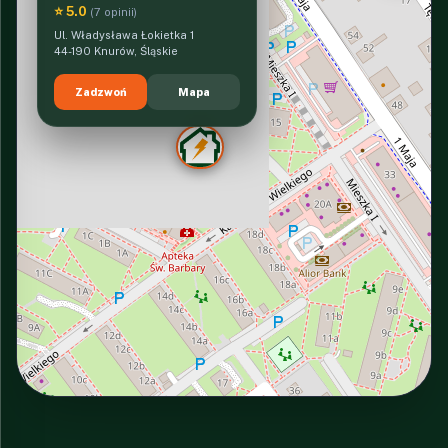
⭐ 5.0
(7 opinii)
Ul. Władysława Łokietka 1
44-190 Knurów, Śląskie
Zadzwoń
Mapa
INTERACTIVE VIEW