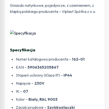
Gniazdo natynkowe, pojedyncze, z uziemieniem, z
klapką polskiego producenta – Viplast Spółka z o.o.
Specyfikacja
Numer katalogowy producenta –
162-01
EAN –
5906365205867
Stopień ochrony (Klasa IP) –
IP44
Napięcie –
230V
IK –
07
Kolor –
Biały, RAL 9003
Zaciski prądowe –
Szybkozłączki