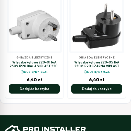
GNIAZDA ELEKTRYCZNE
GNIAZDA ELEKTRYCZNE
Wtyczka kątowa 220-01 16A
Wtyczka kątowa 220-05 16A
250V IP20 BIAŁA VIPLAST 220-
250V IP20 CZARNA VIPLAST
01
220-05
check_circle
check_circle
DOSTĘPNY 18SZT.
DOSTĘPNY 7SZT.
6,40
zł
6,40
zł
Dodaj do koszyka
Dodaj do koszyka