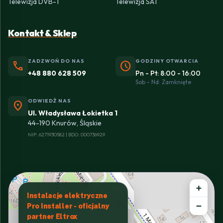
Telewizja DVB-T
Telewizja SAT
Kontakt & Sklep
ZADZWOŃ DO NAS
GODZINY OTWARCIA
phone
schedule
+48 880 628 509
Pn - Pt: 8:00 - 16:00
Sob - Nd: Zamknięte
ODWIEDŹ NAS
location_on
Ul. Władysława Łokietka 1
44-190 Knurów, Śląskie
NIP: 6271930582 | BDO: 000736929
+
Instalacje elektryczne
−
Pro Installer - oficjalny
partner Eltrox