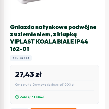
Gniazdo natynkowe podwójne
z uziemieniem, z klapką
VIPLAST KOALA BIAŁE IP44
162-01
SKU: 32023
27,43
zł
Cena brutto · Darmowa dostawa od 1000 zł
check_circle
DOSTĘPNY 16SZT.