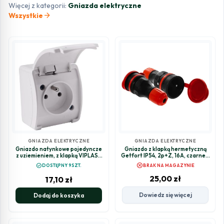
Więcej z kategorii:
Gniazda elektryczne
arrow_forward
Wszystkie
GNIAZDA ELEKTRYCZNE
GNIAZDA ELEKTRYCZNE
Gniazdo natynkowe pojedyncze
Gniazdo z klapką hermetyczną
z uziemieniem, z klapką VIPLAST
Getfort IP54, 2p+Z, 16A, czarne z
KOALA BIAŁE IP44 161-01
czerwoną nakrętką
cancel
check_circle
DOSTĘPNY 9SZT.
BRAK NA MAGAZYNIE
25,00
zł
17,10
zł
Dowiedz się więcej
Dodaj do koszyka