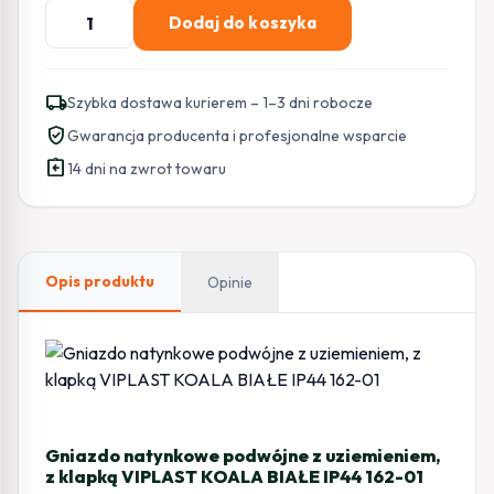
ilość
Dodaj do koszyka
Gniazdo
natynkowe
podwójne
local_shipping
Szybka dostawa kurierem – 1–3 dni robocze
z
verified_user
Gwarancja producenta i profesjonalne wsparcie
uziemieniem,
assignment_return
z
14 dni na zwrot towaru
klapką
VIPLAST
KOALA
BIAŁE
Opis produktu
Opinie
IP44
162-
01
Gniazdo natynkowe podwójne z uziemieniem,
z klapką VIPLAST KOALA BIAŁE IP44 162-01