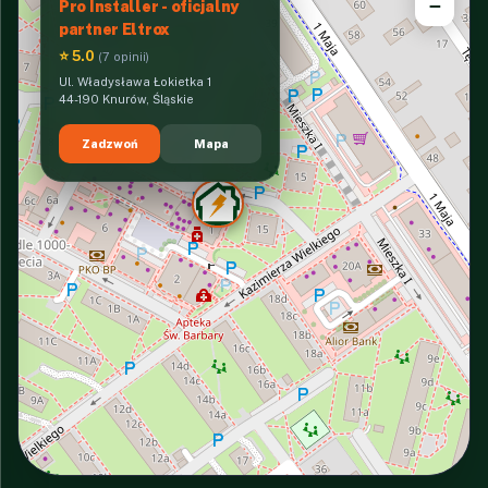
−
Pro Installer - oficjalny
partner Eltrox
⭐ 5.0
(7 opinii)
Ul. Władysława Łokietka 1
44-190 Knurów, Śląskie
Zadzwoń
Mapa
INTERACTIVE VIEW