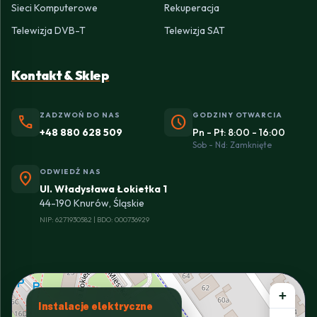
Sieci Komputerowe
Rekuperacja
Telewizja DVB-T
Telewizja SAT
Kontakt & Sklep
ZADZWOŃ DO NAS
GODZINY OTWARCIA
phone
schedule
+48 880 628 509
Pn - Pt: 8:00 - 16:00
Sob - Nd: Zamknięte
ODWIEDŹ NAS
location_on
Ul. Władysława Łokietka 1
44-190 Knurów, Śląskie
NIP: 6271930582 | BDO: 000736929
+
Instalacje elektryczne