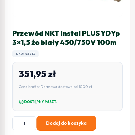
Przewód NKT instal PLUS YDYp
3×1,5 żo biały 450/750V 100m
SKU: 46913
351,95
zł
Cena brutto · Darmowa dostawa od 1000 zł
check_circle
DOSTĘPNY 96SZT.
ilość
Dodaj do koszyka
Przewód
NKT