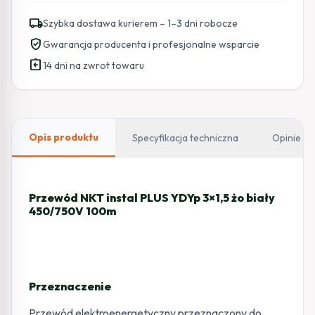
instal
local_shipping
Szybka dostawa kurierem – 1–3 dni robocze
PLUS
verified_user
Gwarancja producenta i profesjonalne wsparcie
YDYp
assignment_return
3x1,5
14 dni na zwrot towaru
żo
biały
450/750V
100m
Opis produktu
Specyfikacja techniczna
Opinie
Przewód NKT instal PLUS YDYp 3×1,5 żo biały
450/750V 100m
Przeznaczenie
Przewód elektroenergetyczny przeznaczony do