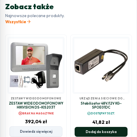
Zobacz także
Najnowsze polecane produkty.
arrow_forward
Wszystkie
ZESTAWY WIDEODOMOFONOWE
URZĄDZENIA SIECIOWE DO
MONITORINGU
ZESTAW WIDEODOMOFONOWY
Stabilizator 48V/12V KG-
HIKVISION DS-KIS203T
SPOE01DC
cancel
check_circle
BRAK NA MAGAZYNIE
DOSTĘPNY 5SZT.
392,04
zł
41,82
zł
Dowiedz się więcej
Dodaj do koszyka