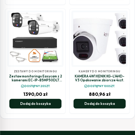
ZESTAWY DO MONITORINGU
KAMERY DO MONITORINGU
Zestaw monitoringu Easycam z 2
KAMERA 4W1 KENIK KG-L14HD-
kamerami EC-IP-B5MP50DLT
V3 Opakowanie zbiorcze 4szt.
5MPx z aktywnym odstraszaniem
check_circle
check_circle
DOSTĘPNY 20SZT.
DOSTĘPNY 100SZT.
1390,00
zł
880,96
zł
Dodaj do koszyka
Dodaj do koszyka