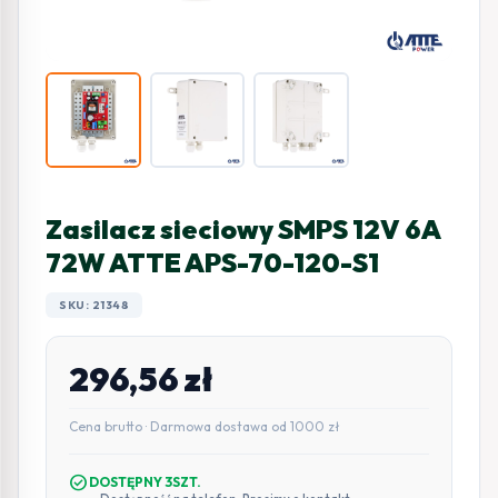
Zasilacz sieciowy SMPS 12V 6A
72W ATTE APS-70-120-S1
SKU: 21348
296,56
zł
Cena brutto · Darmowa dostawa od 1000 zł
check_circle
DOSTĘPNY 3SZT.