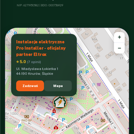
NIP: 6271930582 | BDO: 000736929
+
Instalacje elektryczne
−
Pro Installer - oficjalny
partner Eltrox
⭐ 5.0
(7 opinii)
Ul. Władysława Łokietka 1
44-190 Knurów, Śląskie
Zadzwoń
Mapa