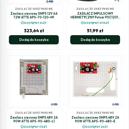
ZASILACZE SKRZYNKOWE
ZASILACZE SKRZYNKOWE
Zasilacz sieciowy SMPS 12V 6A
ZASILACZ IMPULSOWY
72W ATTE APS-70-120-M1
HERMETYCZNY Pulsar PSC12015
12V/1,5A
check_circle
check_circle
DOSTĘPNY 2SZT.
DOSTĘPNY 291SZT.
323,64
zł
51,99
zł
Dodaj do koszyka
Dodaj do koszyka
ZASILACZE SKRZYNKOWE
ZASILACZE SKRZYNKOWE
Zasilacz sieciowy SMPS 48V 2A
Zasilacz sieciowy SMPS 48V 2A
90W ATTE APS-90-480-L1
90W ATTE APS-90-480-E
check_circle
check_circle
DOSTĘPNY 17SZT.
DOSTĘPNY 2SZT.