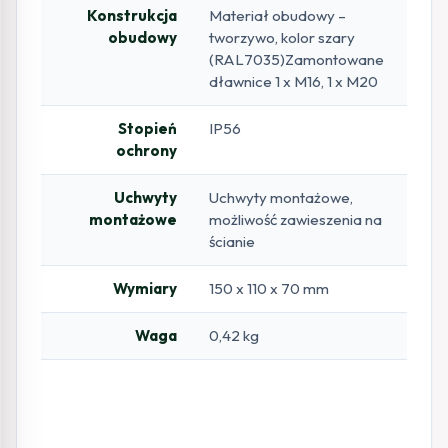
Konstrukcja
Materiał obudowy –
obudowy
tworzywo, kolor szary
(RAL7035)Zamontowane
dławnice 1 x M16, 1 x M20
Stopień
IP56
ochrony
Uchwyty
Uchwyty montażowe,
montażowe
możliwość zawieszenia na
ścianie
Wymiary
150 x 110 x 70 mm
Waga
0,42 kg