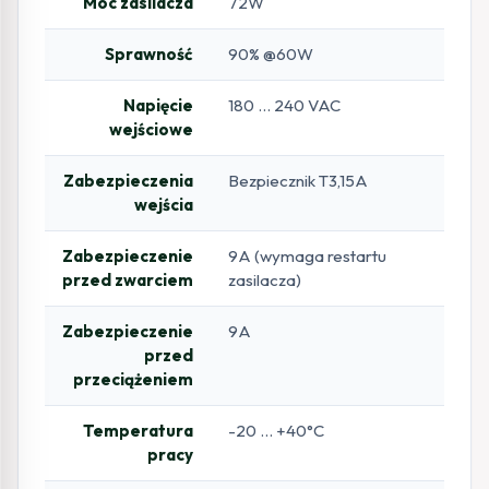
Moc zasilacza
72W
Sprawność
90% @60W
Napięcie
180 … 240 VAC
wejściowe
Zabezpieczenia
Bezpiecznik T3,15A
wejścia
Zabezpieczenie
9A (wymaga restartu
przed zwarciem
zasilacza)
Zabezpieczenie
9A
przed
przeciążeniem
Temperatura
-20 … +40°C
pracy