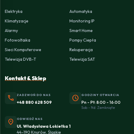
Elektryka
Automatyka
Klimatyzacje
Monitoring IP
Alarmy
Smart Home
Fotowoltaika
Pompy Ciepła
Sieci Komputerowe
Rekuperacja
Telewizja DVB-T
Telewizja SAT
Kontakt & Sklep
ZADZWOŃ DO NAS
GODZINY OTWARCIA
phone
schedule
+48 880 628 509
Pn - Pt: 8:00 - 16:00
Sob - Nd: Zamknięte
ODWIEDŹ NAS
location_on
Ul. Władysława Łokietka 1
44-190 Knurów, Śląskie