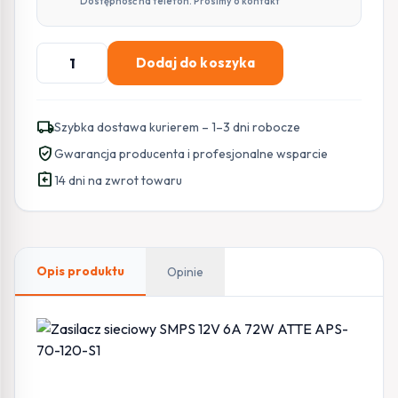
Dostępność na telefon. Prosimy o kontakt
ilość
Dodaj do koszyka
Zasilacz
sieciowy
SMPS
local_shipping
Szybka dostawa kurierem – 1–3 dni robocze
12V
verified_user
Gwarancja producenta i profesjonalne wsparcie
6A
assignment_return
72W
14 dni na zwrot towaru
ATTE
APS-
70-
120-
Opis produktu
Opinie
S1