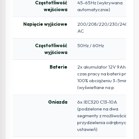
Częstotliwość
45-65Hz (wykrywana
wejściowa
automatycznie)
Napięcie wyjściowe
200/208/220/230/240V
AC
Częstotliwość
50Hz / 60Hz
wyjściowa
Baterie
2x akumulator 12V 9Ah –
czas pracy na baterii przy
100% obciążeniu 3-5min
(wyświetlane na p
Gniazda
6x IEC320 C13-10A
(podzielone na dwa
segmenty z możliwością
przydzielenia odrębnych
ustawień)