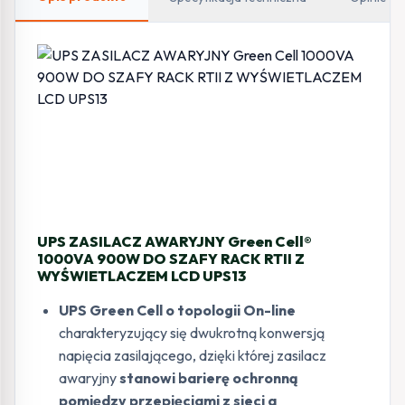
RTII
Z
WYŚWIETLACZEM
LCD
UPS ZASILACZ AWARYJNY Green Cell®
1000VA 900W DO SZAFY RACK RTII Z
WYŚWIETLACZEM LCD UPS13
UPS Green Cell o topologii On-line
charakteryzujący się dwukrotną konwersją
napięcia zasilającego, dzięki której zasilacz
awaryjny
stanowi barierę ochronną
pomiędzy przepięciami z sieci a