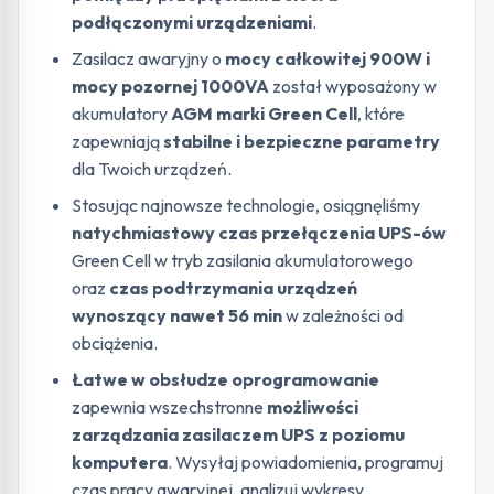
podłączonymi urządzeniami
.
Zasilacz awaryjny o
mocy całkowitej 900W i
mocy pozornej 1000VA
został wyposażony w
akumulatory
AGM marki Green Cell
, które
zapewniają
stabilne i bezpieczne parametry
dla Twoich urządzeń.
Stosując najnowsze technologie, osiągnęliśmy
natychmiastowy czas przełączenia UPS-ów
Green Cell w tryb zasilania akumulatorowego
oraz
czas podtrzymania urządzeń
wynoszący nawet 56 min
w zależności od
obciążenia.
Łatwe w obsłudze oprogramowanie
zapewnia wszechstronne
możliwości
zarządzania zasilaczem UPS z poziomu
komputera
. Wysyłaj powiadomienia, programuj
czas pracy awaryjnej, analizuj wykresy