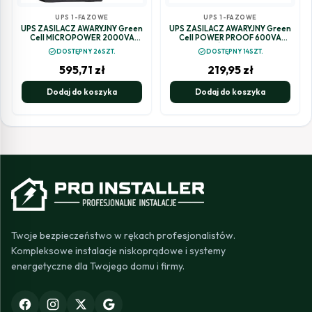
UPS 1-FAZOWE
UPS 1-FAZOWE
UPS ZASILACZ AWARYJNY Green
UPS ZASILACZ AWARYJNY Green
Cell MICROPOWER 2000VA
Cell POWER PROOF 600VA
1200W UPS05
360W Z WYŚWIETLACZEM LCD
check_circle
check_circle
DOSTĘPNY 26SZT.
DOSTĘPNY 14SZT.
UPS01LCD
595,71
zł
219,95
zł
Dodaj do koszyka
Dodaj do koszyka
Twoje bezpieczeństwo w rękach profesjonalistów.
Kompleksowe instalacje niskoprądowe i systemy
energetyczne dla Twojego domu i firmy.