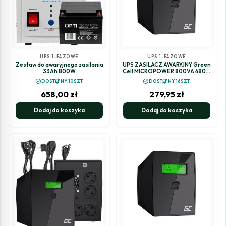
UPS 1-FAZOWE
UPS 1-FAZOWE
Zestaw do awaryjnego zasilania
UPS ZASILACZ AWARYJNY Green
33Ah 800W
Cell MICROPOWER 800VA 480W
UPS02
check_circle
check_circle
DOSTĘPNY 10SZT.
DOSTĘPNY 16SZT.
658,00
zł
279,95
zł
Dodaj do koszyka
Dodaj do koszyka