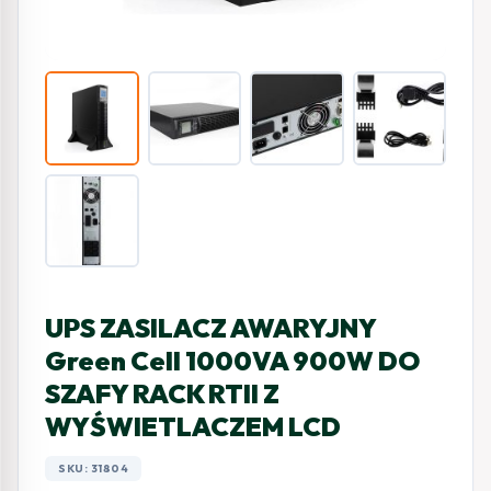
UPS ZASILACZ AWARYJNY
Green Cell 1000VA 900W DO
SZAFY RACK RTII Z
WYŚWIETLACZEM LCD
SKU: 31804