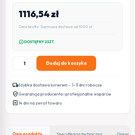
1116,54
zł
Cena brutto · Darmowa dostawa od 1000 zł
check_circle
DOSTĘPNY 2SZT.
ilość
Dodaj do koszyka
UPS
ZASILACZ
AWARYJNY
local_shipping
Szybka dostawa kurierem – 1–3 dni robocze
Green
verified_user
Gwarancja producenta i profesjonalne wsparcie
Cell
assignment_return
1000VA
14 dni na zwrot towaru
900W
DO
SZAFY
RACK
Opis produktu
Specyfikacja techniczna
Opinie