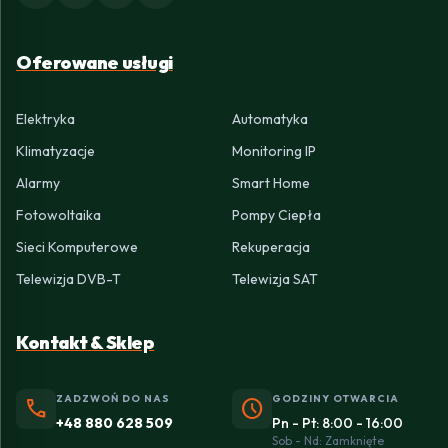
Oferowane usługi
Elektryka
Automatyka
Klimatyzacje
Monitoring IP
Alarmy
Smart Home
Fotowoltaika
Pompy Ciepła
Sieci Komputerowe
Rekuperacja
Telewizja DVB-T
Telewizja SAT
Kontakt & Sklep
ZADZWOŃ DO NAS
GODZINY OTWARCIA
phone
schedule
+48 880 628 509
Pn - Pt: 8:00 - 16:00
Sob - Nd: Zamknięte