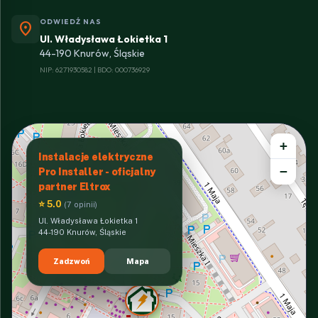
ODWIEDŹ NAS
location_on
Ul. Władysława Łokietka 1
44-190 Knurów, Śląskie
NIP: 6271930582 | BDO: 000736929
+
Instalacje elektryczne
−
Pro Installer - oficjalny
partner Eltrox
⭐ 5.0
(7 opinii)
Ul. Władysława Łokietka 1
44-190 Knurów, Śląskie
Zadzwoń
Mapa