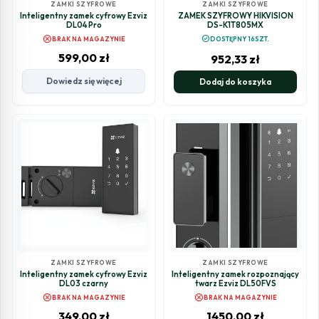
ZAMKI SZYFROWE
ZAMKI SZYFROWE
Inteligentny zamek cyfrowy Ezviz
ZAMEK SZYFROWY HIKVISION
DL04 Pro
DS-K1T805MX
cancel
check_circle
BRAK NA MAGAZYNIE
DOSTĘPNY 16SZT.
599,00
zł
952,33
zł
Dowiedz się więcej
Dodaj do koszyka
ZAMKI SZYFROWE
ZAMKI SZYFROWE
Inteligentny zamek cyfrowy Ezviz
Inteligentny zamek rozpoznający
DL03 czarny
twarz Ezviz DL50FVS
cancel
cancel
BRAK NA MAGAZYNIE
BRAK NA MAGAZYNIE
349,00
zł
1450,00
zł