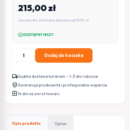
215,00
zł
Cena brutto · Darmowa dostawa od 1000 zł
check_circle
DOSTĘPNY 18SZT.
ilość
Dodaj do koszyka
Zamek
szyfrowy
EURA
local_shipping
Szybka dostawa kurierem – 1–3 dni robocze
AC-
verified_user
Gwarancja producenta i profesjonalne wsparcie
30C7
assignment_return
czarny
14 dni na zwrot towaru
Opis produktu
Opinie