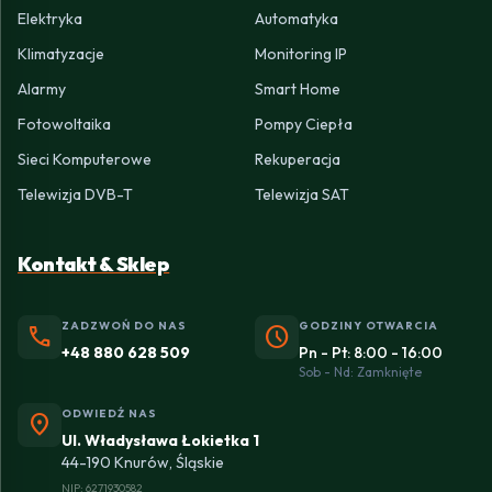
Elektryka
Automatyka
Klimatyzacje
Monitoring IP
Alarmy
Smart Home
Fotowoltaika
Pompy Ciepła
Sieci Komputerowe
Rekuperacja
Telewizja DVB-T
Telewizja SAT
Kontakt & Sklep
ZADZWOŃ DO NAS
GODZINY OTWARCIA
phone
schedule
+48 880 628 509
Pn - Pt: 8:00 - 16:00
Sob - Nd: Zamknięte
ODWIEDŹ NAS
location_on
Ul. Władysława Łokietka 1
44-190 Knurów, Śląskie
NIP: 6271930582