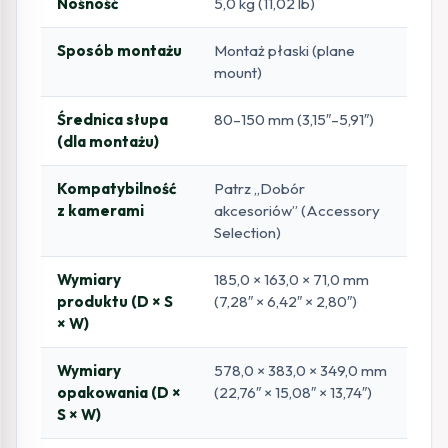
Nośność
5,0 kg (11,02 lb)
Sposób montażu
Montaż płaski (plane
mount)
Średnica słupa
80–150 mm (3,15″–5,91″)
(dla montażu)
Kompatybilność
Patrz „Dobór
z kamerami
akcesoriów” (Accessory
Selection)
Wymiary
185,0 × 163,0 × 71,0 mm
produktu (D × S
(7,28″ × 6,42″ × 2,80″)
× W)
Wymiary
578,0 × 383,0 × 349,0 mm
opakowania (D ×
(22,76″ × 15,08″ × 13,74″)
S × W)