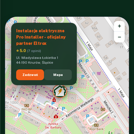
+
Instalacje elektryczne
−
Pro Installer - oficjalny
partner Eltrox
⭐ 5.0
(7 opinii)
Ul. Władysława Łokietka 1
44-190 Knurów, Śląskie
Zadzwoń
Mapa