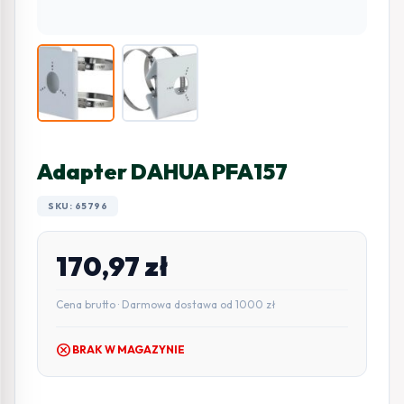
Adapter DAHUA PFA157
SKU: 65796
170,97
zł
Cena brutto · Darmowa dostawa od 1000 zł
cancel
BRAK W MAGAZYNIE