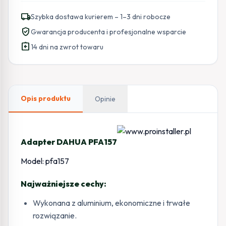
local_shipping
Szybka dostawa kurierem – 1–3 dni robocze
verified_user
Gwarancja producenta i profesjonalne wsparcie
assignment_return
14 dni na zwrot towaru
Opis produktu
Opinie
Adapter DAHUA PFA157
Model: pfa157
Najważniejsze cechy:
Wykonana z aluminium, ekonomiczne i trwałe
rozwiązanie.