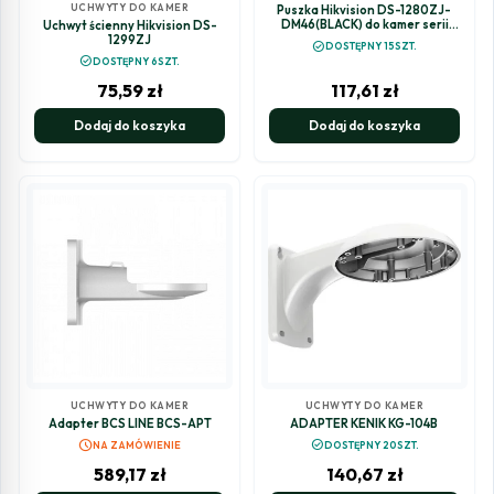
UCHWYTY DO KAMER
Puszka Hikvision DS-1280ZJ-
DM46(BLACK) do kamer serii
Uchwyt ścienny Hikvision DS-
"DS-2CD25xx"
1299ZJ
check_circle
DOSTĘPNY 15SZT.
check_circle
DOSTĘPNY 6SZT.
75,59
zł
117,61
zł
Dodaj do koszyka
Dodaj do koszyka
UCHWYTY DO KAMER
UCHWYTY DO KAMER
Adapter BCS LINE BCS-APT
ADAPTER KENIK KG-104B
schedule
check_circle
NA ZAMÓWIENIE
DOSTĘPNY 20SZT.
589,17
zł
140,67
zł