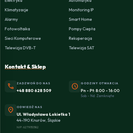
Elektryka
Automatyka
Klimatyzacje
Monitoring IP
Alarmy
Smart Home
Fotowoltaika
Pompy Ciepła
Sieci Komputerowe
Rekuperacja
Telewizja DVB-T
Telewizja SAT
Kontakt & Sklep
ZADZWOŃ DO NAS
GODZINY OTWARCIA
phone
schedule
+48 880 628 509
Pn - Pt: 8:00 - 16:00
Sob - Nd: Zamknięte
ODWIEDŹ NAS
location_on
Ul. Władysława Łokietka 1
44-190 Knurów, Śląskie
NIP: 6271930582