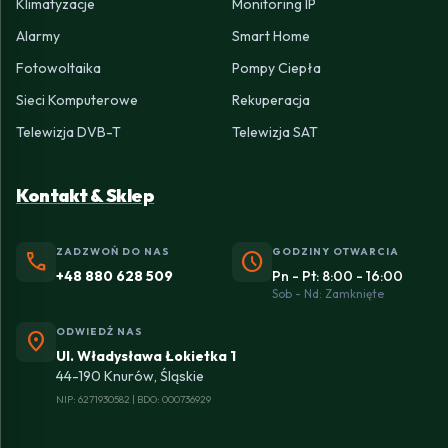
Klimatyzacje
Monitoring IP
Alarmy
Smart Home
Fotowoltaika
Pompy Ciepła
Sieci Komputerowe
Rekuperacja
Telewizja DVB-T
Telewizja SAT
Kontakt & Sklep
ZADZWOŃ DO NAS
GODZINY OTWARCIA
phone
schedule
+48 880 628 509
Pn - Pt: 8:00 - 16:00
Sob - Nd: Zamknięte
ODWIEDŹ NAS
location_on
Ul. Władysława Łokietka 1
44-190 Knurów, Śląskie
NIP: 6271930582 | BDO: 000736929