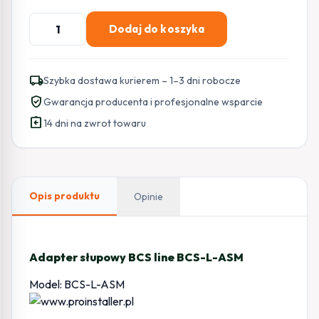
ilość
Dodaj do koszyka
Adapter
słupowy
BCS
local_shipping
Szybka dostawa kurierem – 1–3 dni robocze
line
verified_user
Gwarancja producenta i profesjonalne wsparcie
BCS-
assignment_return
L-
14 dni na zwrot towaru
ASM
Opis produktu
Opinie
Adapter słupowy BCS line BCS-L-ASM
Model: BCS-L-ASM