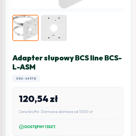
Adapter słupowy BCS line BCS-
L-ASM
SKU: 66578
120,54
zł
Cena brutto · Darmowa dostawa od 1000 zł
check_circle
DOSTĘPNY 13SZT.