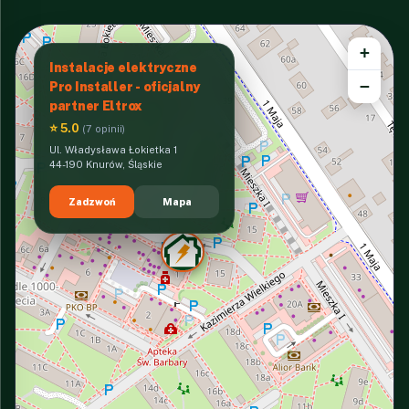
+
Instalacje elektryczne
−
Pro Installer - oficjalny
partner Eltrox
⭐ 5.0
(7 opinii)
Ul. Władysława Łokietka 1
44-190 Knurów, Śląskie
Zadzwoń
Mapa