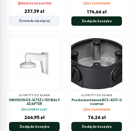
cancel
schedule
BRAK NA MAGAZYNIE
NA ZAMÓWIENIE
237,39
zł
174,66
zł
Dowiedz się więcej
Dodaj do koszyka
UCHWYTY DO KAMER
UCHWYTY DO KAMER
HIKVISION DS-1473ZJ-155 BIAŁY
Puszka montażowa BCS-AD11-G
ADAPTER
(czarna)
schedule
check_circle
DOSTĘPNY 6SZT.
NA ZAMÓWIENIE
266,95
zł
76,26
zł
Dodaj do koszyka
Dodaj do koszyka