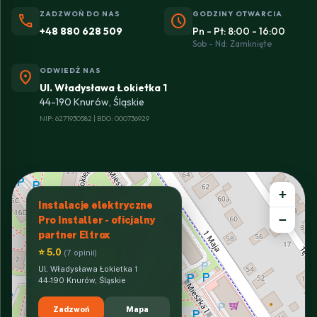
ZADZWOŃ DO NAS
GODZINY OTWARCIA
phone
schedule
+48 880 628 509
Pn - Pt: 8:00 - 16:00
Sob - Nd: Zamknięte
ODWIEDŹ NAS
location_on
Ul. Władysława Łokietka 1
44-190 Knurów, Śląskie
NIP: 6271930582 | BDO: 000736929
+
Instalacje elektryczne
−
Pro Installer - oficjalny
partner Eltrox
⭐ 5.0
(7 opinii)
Ul. Władysława Łokietka 1
44-190 Knurów, Śląskie
Zadzwoń
Mapa