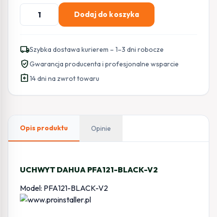
ilość
Dodaj do koszyka
UCHWYT
DAHUA
PFA121-
local_shipping
Szybka dostawa kurierem – 1–3 dni robocze
BLACK-
verified_user
Gwarancja producenta i profesjonalne wsparcie
V2
assignment_return
14 dni na zwrot towaru
Opis produktu
Opinie
UCHWYT DAHUA PFA121-BLACK-V2
Model: PFA121-BLACK-V2