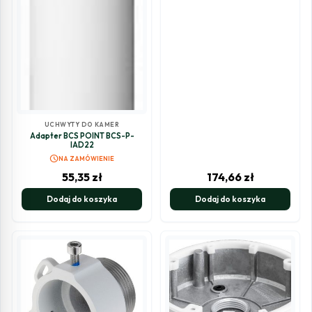
UCHWYTY DO KAMER
Adapter BCS POINT BCS-P-
IAD22
schedule
NA ZAMÓWIENIE
55,35
zł
174,66
zł
Dodaj do koszyka
Dodaj do koszyka