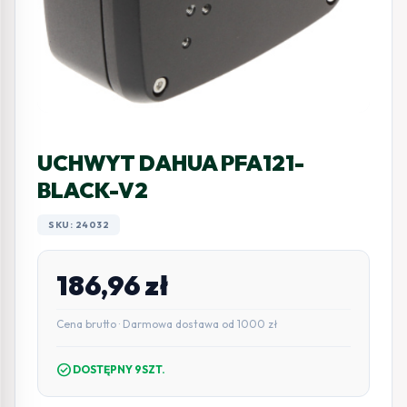
UCHWYT DAHUA PFA121-
BLACK-V2
SKU: 24032
186,96
zł
Cena brutto · Darmowa dostawa od 1000 zł
check_circle
DOSTĘPNY 9SZT.