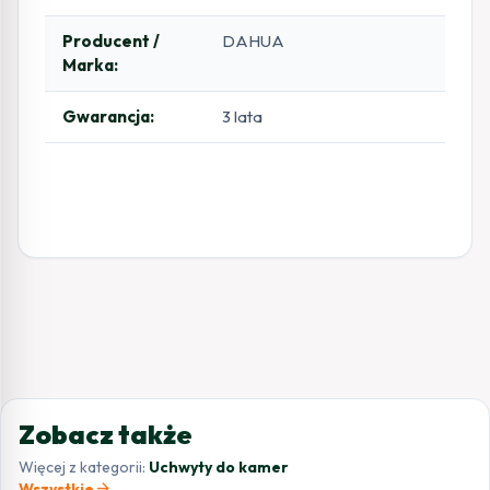
Producent /
DAHUA
Marka:
Gwarancja:
3 lata
Zobacz także
Więcej z kategorii:
Uchwyty do kamer
arrow_forward
Wszystkie