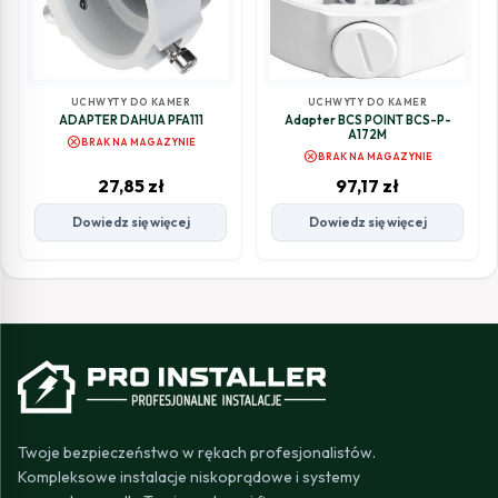
UCHWYTY DO KAMER
UCHWYTY DO KAMER
ADAPTER DAHUA PFA111
Adapter BCS POINT BCS-P-
A172M
cancel
BRAK NA MAGAZYNIE
cancel
BRAK NA MAGAZYNIE
27,85
zł
97,17
zł
Dowiedz się więcej
Dowiedz się więcej
Twoje bezpieczeństwo w rękach profesjonalistów.
Kompleksowe instalacje niskoprądowe i systemy