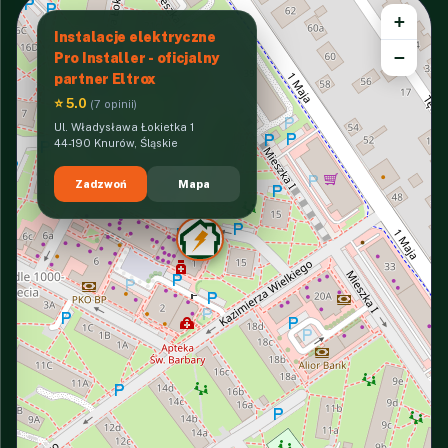
+
Instalacje elektryczne
−
Pro Installer - oficjalny
partner Eltrox
⭐ 5.0
(7 opinii)
Ul. Władysława Łokietka 1
44-190 Knurów, Śląskie
Zadzwoń
Mapa