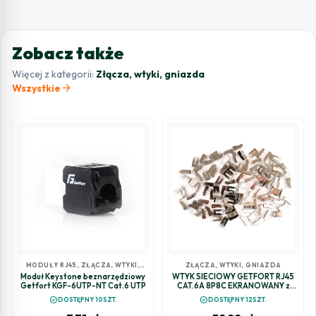
Zobacz także
Więcej z kategorii:
Złącza, wtyki, gniazda
arrow_forward
Wszystkie
MODUŁY RJ45
,
ZŁĄCZA, WTYKI,
ZŁĄCZA, WTYKI, GNIAZDA
GNIAZDA
Moduł Keystone beznarzędziowy
WTYK SIECIOWY GETFORT RJ45
Getfort KGF-6UTP-NT Cat.6 UTP
CAT.6A 8P8C EKRANOWANY z
prowadnicą (100szt)
check_circle
check_circle
DOSTĘPNY 10SZT.
DOSTĘPNY 12SZT.