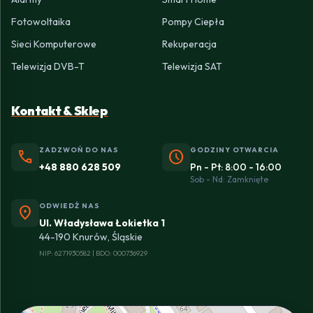
Fotowoltaika
Pompy Ciepła
Sieci Komputerowe
Rekuperacja
Telewizja DVB-T
Telewizja SAT
Kontakt & Sklep
ZADZWOŃ DO NAS
GODZINY OTWARCIA
phone
schedule
+48 880 628 509
Pn - Pt: 8:00 - 16:00
Sob - Nd: Zamknięte
ODWIEDŹ NAS
location_on
Ul. Władysława Łokietka 1
44-190 Knurów, Śląskie
NIP: 6271930582 | BDO: 000736929