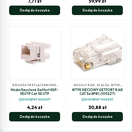
7,71
zł
59,99
zł
Dodaj do koszyka
Dodaj do koszyka
GNIAZDA PRZYŁĄCZENIOWE
,
MODUŁY RJ45
,
ZŁĄCZA, WTYKI,
ZŁĄCZA, WTYKI, GNIAZDA
GNIAZDA
Moduł Keystone Getfort KGF-
WTYK SIECIOWY GETFORT RJ45
5EUTP Cat.5E UTP
CAT.5e 8P8C (100SZT)
check_circle
check_circle
DOSTĘPNY 1000SZT.
DOSTĘPNY 1000SZT.
4,24
zł
30,88
zł
Dodaj do koszyka
Dodaj do koszyka