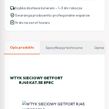
GETFORT
local_shipping
Szybka dostawa kurierem – 1–3 dni robocze
RJ45
verified_user
Gwarancja producenta i profesjonalne wsparcie
CAT.5e
assignment_return
8P8C
14 dni na zwrot towaru
Opis produktu
Specyfikacja techniczna
Opinie
WTYK SIECIOWY GETFORT
RJ45 KAT.5E 8P8C