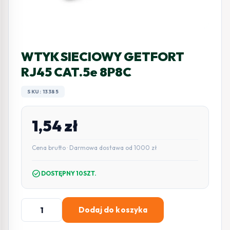
WTYK SIECIOWY GETFORT
RJ45 CAT.5e 8P8C
SKU: 13385
1,54
zł
Cena brutto · Darmowa dostawa od 1000 zł
check_circle
DOSTĘPNY 10SZT.
ilość
Dodaj do koszyka
WTYK
SIECIOWY