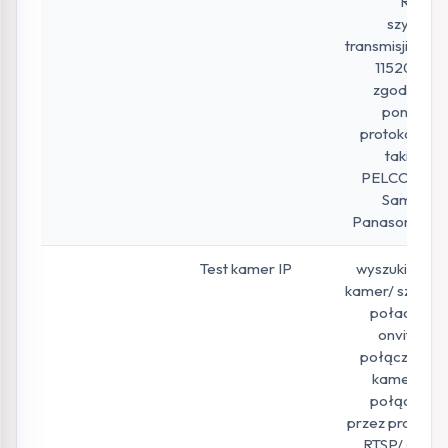
RS485,
szybkość
transmisji 600-
115200b/s,
zgodność z
ponad 30
protokołami,
takimi jak
PELCO-D/P,
Samsung,
Panasonic itp.
Test kamer IP
wyszukiwanie
kamer/ szybkie
połaczenie
onvif/ test
połączenia z
kamerą IP/
połączenie
przez protokół
RTSP/ status