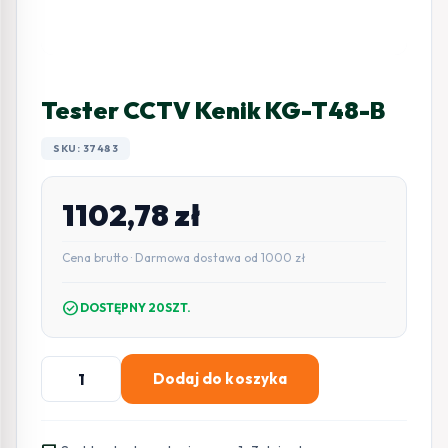
Tester CCTV Kenik KG-T48-B
SKU: 37483
1102,78
zł
Cena brutto · Darmowa dostawa od 1000 zł
check_circle
DOSTĘPNY 20SZT.
ilość
Dodaj do koszyka
Tester
CCTV
Kenik