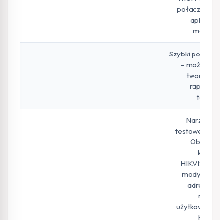
połaczenia z
aplikacją
mobilna
Szybki podgląd
– możliwość
tworzenia
raportu z
testów
Narzędzie
testowe Hik –
Obsługa
kamer
HIKVISION i
modyfikacji
adresu IP,
nazwy
użytkownika i
hasła.