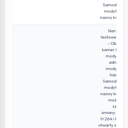
Samodzielna
modyfikacja
nazwy kanału.
Narzędzie
testowe Kenik
– Obsługa
kamer Kenik i
modyfikacji
adresu IP,
modyfikacji
hasła itp.
Samodzielna
modyfikacja
nazwy kanału,
możliwość
szybkiej
zmiany wideo
H.264 i H.265,
otwarty szeroki