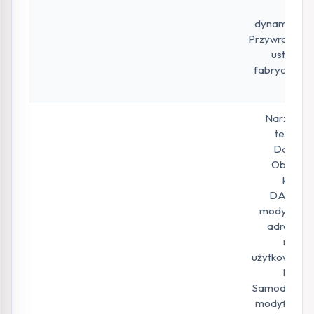
tryb
dynamiczny.
Przywracanie
ustawień
fabrycznych
itp.
Narzędzie
testowe
Dahua –
Obsługa
kamer
DAHUA i
modyfikacji
adresu IP,
nazwy
użytkownika i
hasła.
Samodzielna
modyfikacja