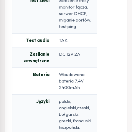
Test sieci
Śledzenie trasy,
monitor łącza,
serwer DHCP,
miganie portów,
test ping
Test audio
TAK
Zasilanie
DC 12V 2A
zewnętrzne
Bateria
Wbudowana
bateria 7.4V
2400mAh
Języki
polski,
angielski,czeski,
bułgarski,
grecki, francuski,
hiszpański,