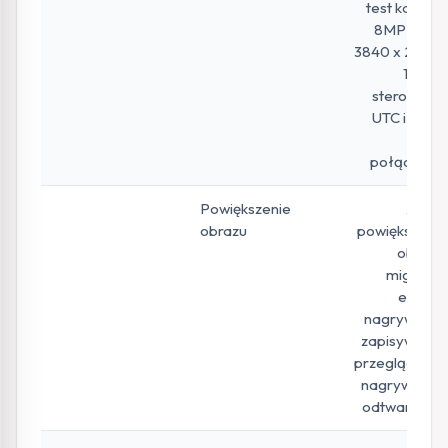
test kamery
8MP AHD,
3840 x 2160P
15FPS,
sterowanie
UTC i menu
OSD
połączenia
Powiększenie
zoom,
obrazu
powiększanie
obrazu,
migawka
ekranu,
nagrywanie,
zapisywanie,
przeglądanie,
nagrywanie i
odtwarzanie