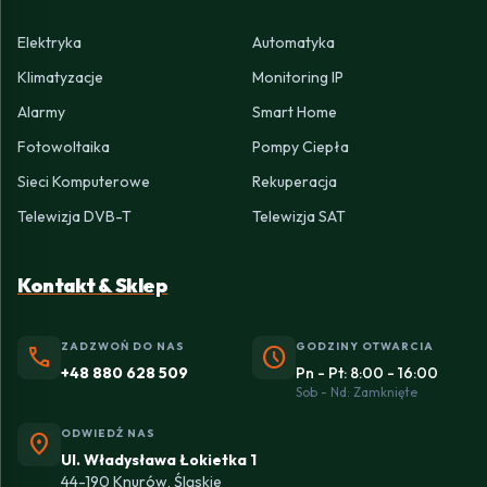
Elektryka
Automatyka
Klimatyzacje
Monitoring IP
Alarmy
Smart Home
Fotowoltaika
Pompy Ciepła
Sieci Komputerowe
Rekuperacja
Telewizja DVB-T
Telewizja SAT
Kontakt & Sklep
ZADZWOŃ DO NAS
GODZINY OTWARCIA
phone
schedule
+48 880 628 509
Pn - Pt: 8:00 - 16:00
Sob - Nd: Zamknięte
ODWIEDŹ NAS
location_on
Ul. Władysława Łokietka 1
44-190 Knurów, Śląskie