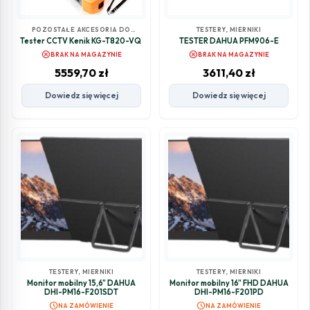
POZOSTAŁE AKCESORIA DO
TESTERY, MIERNIKI
MONITORINGU
,
TESTERY, MIERNIKI
Tester CCTV Kenik KG-T820-VQ
TESTER DAHUA PFM906-E
cancel
cancel
BRAK NA MAGAZYNIE
BRAK NA MAGAZYNIE
5559,70
zł
3611,40
zł
Dowiedz się więcej
Dowiedz się więcej
TESTERY, MIERNIKI
TESTERY, MIERNIKI
Monitor mobilny 15,6" DAHUA
Monitor mobilny 16" FHD DAHUA
DHI-PM16-F201SDT
DHI-PM16-F201PD
schedule
schedule
NA ZAMÓWIENIE
NA ZAMÓWIENIE