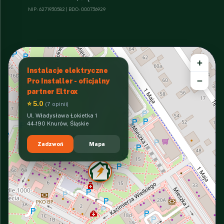
NIP: 6271930582 | BDO: 000736929
+
Instalacje elektryczne
−
Pro Installer - oficjalny
partner Eltrox
⭐ 5.0
(7 opinii)
Ul. Władysława Łokietka 1
44-190 Knurów, Śląskie
Zadzwoń
Mapa