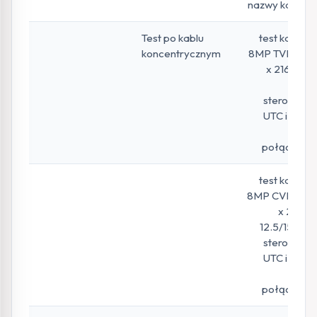
nazwy kanału.
Test po kablu
test kamery
koncentrycznym
8MP TVI 3840
x 2160P 15
FPS,
sterowanie
UTC i menu
OSD
połączenia
test kamery
8MP CVI 3840
x 2160P
12.5/15 FPS,
sterowanie
UTC i menu
OSD
połączenia