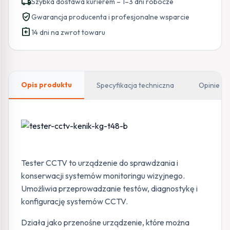
local_shipping
Szybka dostawa kurierem – 1–3 dni robocze
KG-
verified_user
Gwarancja producenta i profesjonalne wsparcie
T48-
assignment_return
B
14 dni na zwrot towaru
Opis produktu
Specyfikacja techniczna
Opinie
Tester CCTV to urządzenie do sprawdzania i
konserwacji systemów monitoringu wizyjnego.
Umożliwia przeprowadzanie testów, diagnostykę i
konfigurację systemów CCTV.
Działa jako przenośne urządzenie, które można