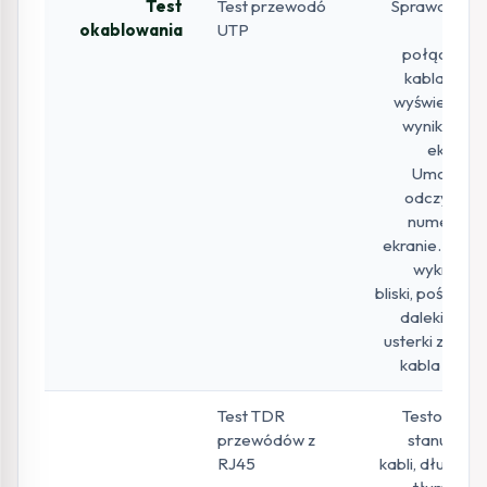
Test
Test przewodó
Sprawdzenie
okablowania
UTP
stanu
połączenia
kabla UTP i
wyświetlenie
wyników na
ekranie.
Umożliwia
odczytanie
numeru na
ekranie. Może
wykrywać
bliski, pośredni i
daleki punkt
usterki złącza
kabla RJ45.
Test TDR
Testowanie
przewódów z
stanu pary
RJ45
kabli, długości,