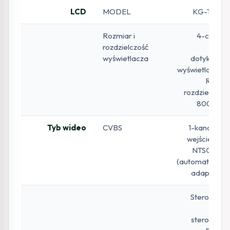
LCD
MODEL
KG-T48-B
Rozmiar i
4-calowy
rozdzielczość
ekran
wyświetlacza
dotykowy z
wyświetlaczem
Retina,
rozdzielczość
800*480
Tyb wideo
CVBS
1-kanałowe
wejście BNC
NTSC/PAL
(automatyczna
adaptacja)
Sterowanie
PTZ,
sterowanie