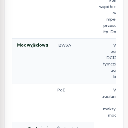
tłumienia,
współczynnika
odbicia,
impedancji,
przesunięcia
itp. Do 180m
Moc wyjściowa
12V/3A
Wyjście
zasilania
DC12V/3A,
tymczasowe
zasilanie
kamery
PoE
Wyjście
zasilania PoE
48 V,
maksymalna
moc 30 W