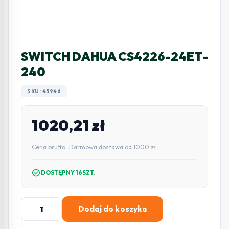
SWITCH DAHUA CS4226-24ET-
240
SKU: 45946
1020,21
zł
Cena brutto · Darmowa dostawa od 1000 zł
check_circle
DOSTĘPNY 16SZT.
ilość
Dodaj do koszyka
SWITCH
DAHUA