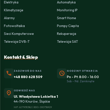
Elektryka
Automatyka
Klimatyzacje
Monitoring IP
Alarmy
Smart Home
Fotowoltaika
Pompy Ciepła
Sieci Komputerowe
Rekuperacja
Telewizja DVB-T
Telewizja SAT
Kontakt & Sklep
ZADZWOŃ DO NAS
GODZINY OTWARCIA
phone
schedule
+48 880 628 509
Pn - Pt: 8:00 - 16:00
Sob - Nd: Zamknięte
ODWIEDŹ NAS
location_on
Ul. Władysława Łokietka 1
44-190 Knurów, Śląskie
NIP: 6271930582 | BDO: 000736929