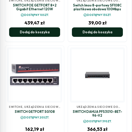
SWITCHE
,
URZĄDZENIA SIECIOWE
URZĄDZENIA SIECIOWE DO
DO MONITORINGU
MONITORINGU
SWITCH POE GETFORT 8+2
Switch Imou 8-portowy SF108C
Gigabit Ethernet 120W
plastikowa obudowa 100Mbps
check_circle
check_circle
DOSTĘPNY 10SZT.
DOSTĘPNY 13SZT.
439,47
zł
39,00
zł
Dodaj do koszyka
Dodaj do koszyka
SWITCHE
,
URZĄDZENIA SIECIOWE
URZĄDZENIA SIECIOWE DO
DO MONITORINGU
MONITORINGU
SWITCH GETFORT SG108
SWITCH DAHUA PFS3010-8ET-
96-V2
check_circle
DOSTĘPNY 20SZT.
check_circle
DOSTĘPNY 39SZT.
162,19
zł
366,53
zł