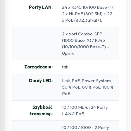
Porty LAN:
24 x RJ45 10/100 Base-T (
2 x Hi-PoE (802.3bt) + 22
x PoE (802.3af/at) ),
2 x port Combo: SFP
(1000 Base-X) / RJ45
(10/100/1000 Base-T) –
Uplink
Zarządzanie:
tak
Diody LED:
Link, PoE, Power, System,
50 % PoE, 80 % PoE, 100 %
PoE
Szybkość
10 / 100 Mb/s : 24 Porty
transmisji:
LAN & PoE,
10 / 100 / 1000 : 2 Porty