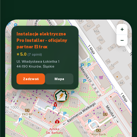
+
Instalacje elektryczne
−
Pro Installer - oficjalny
partner Eltrox
⭐ 5.0
(7 opinii)
Ul. Władysława Łokietka 1
44-190 Knurów, Śląskie
Zadzwoń
Mapa