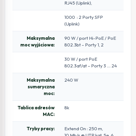
RJ45 (Uplink),
1000 : 2 Porty SFP
(Uplink)
Maksymalna
90 W / port Hi-PoE / PoE
moc wyjściowa:
802.3bt – Porty 1, 2
30 W / port PoE
802.3af/at – Porty 3 … 24
Maksymalna
240 W
sumaryczna
moc:
Tablica adresów
8k
MAC:
Tryby pracy:
Extend On : 250 m,
10 Mb/s @ UTP kat. 5e, 6