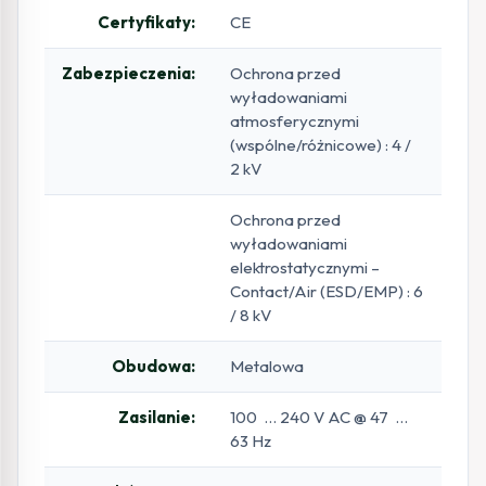
Certyfikaty:
CE
Zabezpieczenia:
Ochrona przed
wyładowaniami
atmosferycznymi
(wspólne/różnicowe) : 4 /
2 kV
Ochrona przed
wyładowaniami
elektrostatycznymi –
Contact/Air (ESD/EMP) : 6
/ 8 kV
Obudowa:
Metalowa
Zasilanie:
100 … 240 V AC @ 47 …
63 Hz