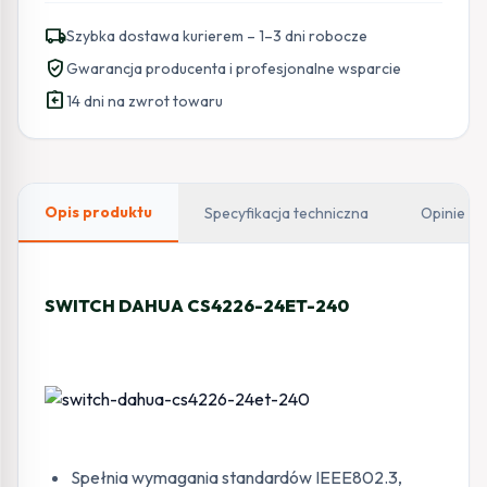
CS4226-
local_shipping
Szybka dostawa kurierem – 1–3 dni robocze
24ET-
verified_user
Gwarancja producenta i profesjonalne wsparcie
240
assignment_return
14 dni na zwrot towaru
Opis produktu
Specyfikacja techniczna
Opinie
SWITCH DAHUA CS4226-24ET-240
Spełnia wymagania standardów IEEE802.3,