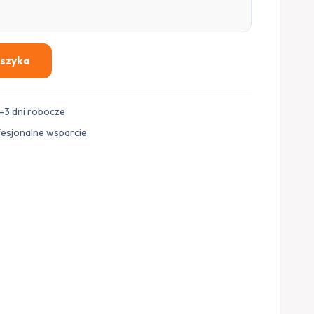
oszyka
–3 dni robocze
fesjonalne wsparcie