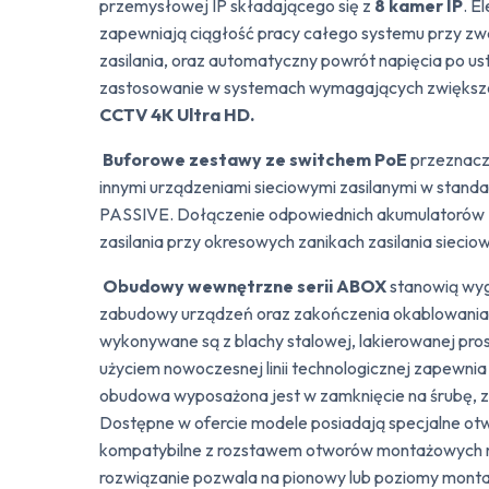
przemysłowej IP składającego się z
8
kamer IP
. E
zapewniają ciągłość pracy całego systemu przy zwa
zasilania, oraz automatyczny powrót napięcia po us
zastosowanie w systemach wymagających zwiększone
CCTV 4K Ultra HD.
Buforowe zestawy ze switchem PoE
przeznacz
innymi urządzeniami sieciowymi zasilanymi w stand
PASSIVE. Dołączenie odpowiednich akumulatorów
zasilania przy okresowych zanikach zasilania siecio
Obudowy wewnętrzne serii ABOX
stanowią wyg
zabudowy urządzeń oraz zakończenia okablowani
wykonywane są z blachy stalowej, lakierowanej pro
użyciem nowoczesnej linii technologicznej zapewnia
obudowa wyposażona jest w zamknięcie na śrubę, 
Dostępne w ofercie modele posiadają specjalne ot
kompatybilne z rozstawem otworów montażowych
rozwiązanie pozwala na pionowy lub poziomy mont