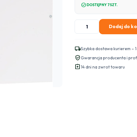
check_circle
DOSTĘPNY 7SZT.
ilość
Dodaj do k
SWITCH
POE
DO
local_shipping
Szybka dostawa kurierem – 1
8
verified_user
Gwarancja producenta i pro
KAMER
assignment_return
IP
14 dni na zwrot towaru
ATTE
IPUPS-
8-
20-
H