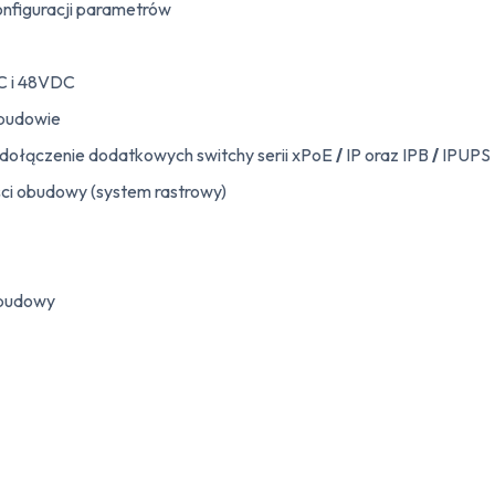
onfiguracji parametrów
DC i 48VDC
j budowie
dołączenie dodatkowych switchy serii xPoE
/
IP oraz IPB
/
IPUPS
i obudowy (system rastrowy)
obudowy