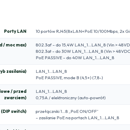
Porty LAN
10 portów RJ45(8xLAN+PoE 10/100Mbps, 2x Gig
d / moc max)
802.3af – do 15,4W LAN_1…LAN_8 (Vin > 48VD
802.3at – do 30W LAN_1…LAN_8 (Vin > 48VDC
PoE PASSIVE – do 40W LAN_1…LAN_8
yb zasilania)
LAN_1…LAN_8
PoE PASSIVE, mode B (4,5+) (7,8-)
dowe / przed
LAN_1…LAN_8
zwarciem)
0,75A / elektroniczny (auto-powrót)
(DIP switch)
przełączniki 1…8 „PoE ON/OFF”
– zasilanie PoE na portach LAN_1…LAN_8