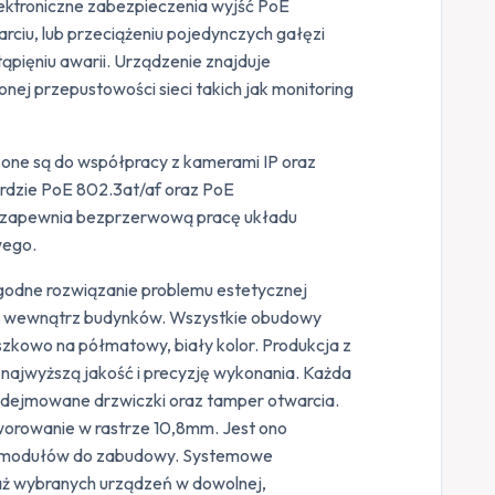
lektroniczne zabezpieczenia wyjść PoE
rciu, lub przeciążeniu pojedynczych gałęzi
tąpięniu awarii. Urządzenie znajduje
j przepustowości sieci takich jak monitoring
one są do współpracy z kamerami IP oraz
ardzie PoE 802.3at/af oraz PoE
 zapewnia bezprzerwową pracę układu
wego.
odne rozwiązanie problemu estetycznej
a wewnątrz budynków. Wszystkie obudowy
szkowo na półmatowy, biały kolor. Produkcja z
 najwyższą jakość i precyzję wykonania. Każda
zdejmowane drzwiczki oraz tamper otwarcia.
worowanie w rastrze 10,8mm. Jest ono
 modułów do zabudowy. Systemowe
aż wybranych urządzeń w dowolnej,