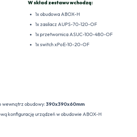
W skład zestawu wchodzą:
1x obudowa ABOX-H
1x zasilacz AUPS-70-120-OF
1x przetwornica ASUC-100-480-OF
1x switch xPoE-10-20-OF
o wewnątrz obudowy:
390x390x60mm
dową konfigurację urządzeń w obudowie ABOX-H