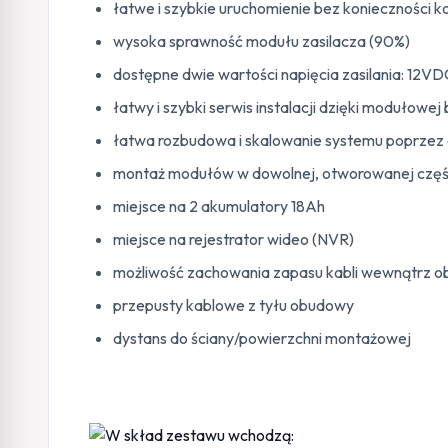
łatwe i szybkie uruchomienie bez konieczności k
wysoka sprawność modułu zasilacza (90%)
dostępne dwie wartości napięcia zasilania: 12V
łatwy i szybki serwis instalacji dzięki modułowe
łatwa rozbudowa i skalowanie systemu poprzez 
montaż modułów w dowolnej, otworowanej częśc
miejsce na 2 akumulatory 18Ah
miejsce na rejestrator wideo (NVR)
możliwość zachowania zapasu kabli wewnątrz 
przepusty kablowe z tyłu obudowy
dystans do ściany/powierzchni montażowej