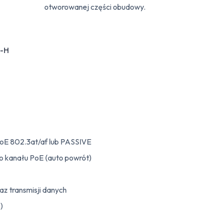
otworowanej części obudowy.
PoE 802.3at/af lub PASSIVE
go kanału PoE (auto powrót)
az transmisji danych
)