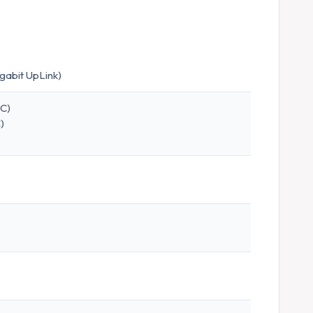
abit UpLink)
C)
)