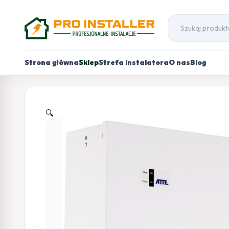
Strona główna
Sklep
Strefa instalatora
O nas
Blog
🔍