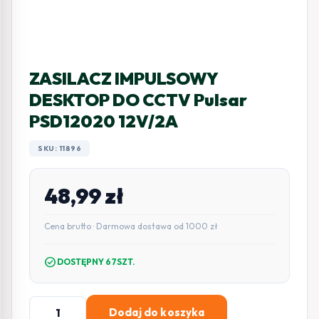
ZASILACZ IMPULSOWY
DESKTOP DO CCTV Pulsar
PSD12020 12V/2A
SKU: 11896
48,99
zł
Cena brutto · Darmowa dostawa od 1000 zł
check_circle
DOSTĘPNY 67SZT.
ilość
Dodaj do koszyka