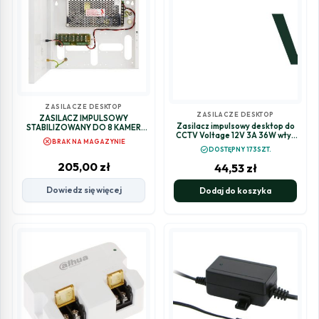
ZASILACZE DESKTOP
ZASILACZE DESKTOP
ZASILACZ IMPULSOWY
Zasilacz impulsowy desktop do
STABILIZOWANY DO 8 KAMER
CCTV Voltage 12V 3A 36W wtyk
HD Pulsar PSDC08128T
cancel
BRAK NA MAGAZYNIE
5,5mm / 2,1mm
12V/8A/8×1A/TOPIC
check_circle
DOSTĘPNY 173SZT.
205,00
zł
44,53
zł
Dowiedz się więcej
Dodaj do koszyka