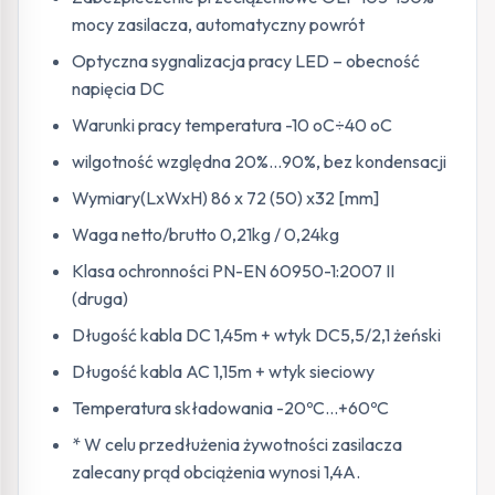
mocy zasilacza, automatyczny powrót
Optyczna sygnalizacja pracy LED – obecność
napięcia DC
Warunki pracy temperatura -10 oC÷40 oC
wilgotność względna 20%…90%, bez kondensacji
Wymiary(LxWxH) 86 x 72 (50) x32 [mm]
Waga netto/brutto 0,21kg / 0,24kg
Klasa ochronności PN-EN 60950-1:2007 II
(druga)
Długość kabla DC 1,45m + wtyk DC5,5/2,1 żeński
Długość kabla AC 1,15m + wtyk sieciowy
Temperatura składowania -20ºC…+60ºC
* W celu przedłużenia żywotności zasilacza
zalecany prąd obciążenia wynosi 1,4A.