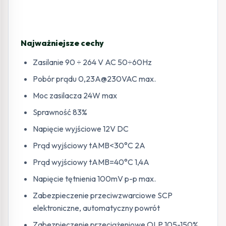
Najważniejsze cechy
Zasilanie 90 ÷ 264 V AC 50÷60Hz
Pobór prądu 0,23A@230VAC max.
Moc zasilacza 24W max
Sprawność 83%
Napięcie wyjściowe 12V DC
Prąd wyjściowy tAMB<30°C 2A
Prąd wyjściowy tAMB=40°C 1,4A
Napięcie tętnienia 100mV p-p max.
Zabezpieczenie przeciwzwarciowe SCP
elektroniczne, automatyczny powrót
Zabezpieczenie przeciążeniowe OLP 105-150%