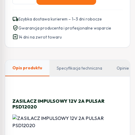
ZASILACZ
IMPULSOWY
DESKTOP
local_shipping
Szybka dostawa kurierem – 1–3 dni robocze
DO
verified_user
Gwarancja producenta i profesjonalne wsparcie
CCTV
assignment_return
Pulsar
14 dni na zwrot towaru
PSD12020
12V/2A
Opis produktu
Specyfikacja techniczna
Opinie
ZASILACZ IMPULSOWY 12V 2A PULSAR
PSD12020