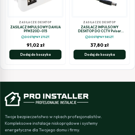
ZASILACZE DESKTOP
ZASILACZE DESKTOP
ZASILACZ IMPULSOWY DAHUA
ZASILACZ IMPULSOWY
PFM320D-015
DESKTOP DO CCTV Pulsar
PSD12010 12V/1A
check_circle
check_circle
DOSTĘPNY 27SZT.
DOSTĘPNY 58SZT.
91,02
zł
37,80
zł
Dodaj do koszyka
Dodaj do koszyka
Twoje bezpieczeństwo w rękach profesjonalistów.
Kompleksowe instalacje niskoprądowe i systemy
energetyczne dla Twojego domu i firmy.