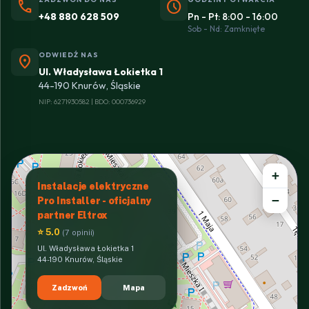
phone
schedule
+48 880 628 509
Pn - Pt: 8:00 - 16:00
Sob - Nd: Zamknięte
ODWIEDŹ NAS
location_on
Ul. Władysława Łokietka 1
44-190 Knurów, Śląskie
NIP: 6271930582 | BDO: 000736929
+
Instalacje elektryczne
−
Pro Installer - oficjalny
partner Eltrox
⭐ 5.0
(7 opinii)
Ul. Władysława Łokietka 1
44-190 Knurów, Śląskie
Zadzwoń
Mapa