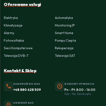
Oferowane usługi
Elektryka
Automatyka
Klimatyzacje
Monitoring IP
Alarmy
Smart Home
Fotowoltaika
Pompy Ciepła
Sieci Komputerowe
Rekuperacja
Telewizja DVB-T
Telewizja SAT
Kontakt & Sklep
ZADZWOŃ DO NAS
GODZINY OTWARCIA
phone
schedule
+48 880 628 509
Pn - Pt: 8:00 - 16:00
Sob - Nd: Zamknięte
ODWIEDŹ NAS
location_on