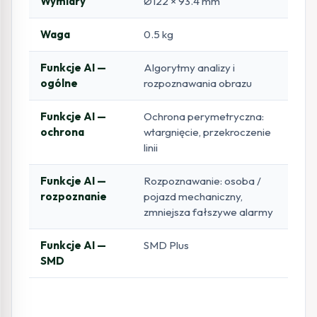
Wymiary
Ø122 × 93.4 mm
Waga
0.5 kg
Funkcje AI —
Algorytmy analizy i
ogólne
rozpoznawania obrazu
Funkcje AI —
Ochrona perymetryczna:
ochrona
wtargnięcie, przekroczenie
linii
Funkcje AI —
Rozpoznawanie: osoba /
rozpoznanie
pojazd mechaniczny,
zmniejsza fałszywe alarmy
Funkcje AI —
SMD Plus
SMD