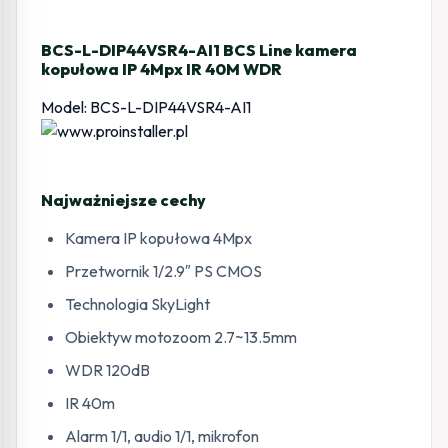
40M
WDR
BCS-L-DIP44VSR4-AI1 BCS Line kamera
kopułowa IP 4Mpx IR 40M WDR
Model: BCS-L-DIP44VSR4-AI1
Najważniejsze cechy
Kamera IP kopułowa 4Mpx
Przetwornik 1/2.9″ PS CMOS
Technologia SkyLight
Obiektyw motozoom 2.7~13.5mm
WDR 120dB
IR 40m
Alarm 1/1, audio 1/1, mikrofon