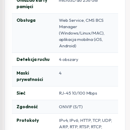
Gniazdo karty
microSD do 256 GB
pamięci
Obsługa
Web Service, CMS BCS
Manager
(Windows/Linux/MAC),
aplikacja mobilna (iOS,
Android)
Detekcja ruchu
4 obszary
Maski
4
prywatności
Sieć
RJ-45 10/100 Mbps
Zgodność
ONVIF (S/T)
Protokoły
IPv4, IPv6, HTTP, TCP, UDP,
ARP, RTP, RTSP, RTCP,