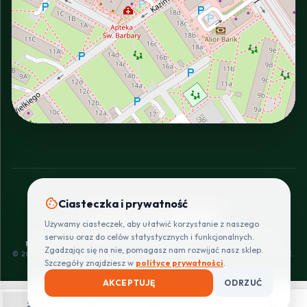
INTERACTIVE VIEW
cookie
Ciasteczka i prywatność
SZYBKIE I BEZPIECZNE PŁATNOŚCI
Używamy ciasteczek, aby ułatwić korzystanie z naszego
POLITYKA
REGULAMIN
CENNIK
ZWROTY I
serwisu oraz do celów statystycznych i funkcjonalnych.
PRYWATNOŚCI
DOSTAW
REKLAMACJE
Zgadzając się na nie, pomagasz nam rozwijać nasz sklep.
© 2026 PROINSTALLER.PL - KNURÓW. WSZYSTKIE PRAWA ZASTRZEŻONE.
Szczegóły znajdziesz w
polityce prywatności
.
AKCEPTUJĘ
ODRZUĆ
menu
shopping_bag
home
person
shopping_cart