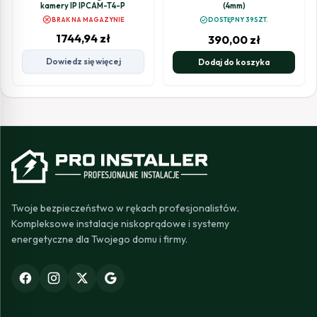
kamery IP IPCAM-T4-P
(4mm)
cancel
check_circle
BRAK NA MAGAZYNIE
DOSTĘPNY 39SZT.
1744,94
zł
390,00
zł
Dowiedz się więcej
Dodaj do koszyka
Twoje bezpieczeństwo w rękach profesjonalistów.
Kompleksowe instalacje niskoprądowe i systemy
energetyczne dla Twojego domu i firmy.