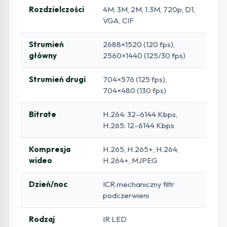
Rozdzielczości
4M, 3M, 2M, 1.3M, 720p, D1,
VGA, CIF
Strumień
2688×1520 (120 fps),
główny
2560×1440 (125/30 fps)
Strumień drugi
704×576 (125 fps),
704×480 (130 fps)
Bitrate
H.264: 32–6144 Kbps,
H.265: 12–6144 Kbps
Kompresja
H.265, H.265+, H.264,
wideo
H.264+, MJPEG
Dzień/noc
ICR mechaniczny filtr
podczerwieni
Rodzaj
IR LED