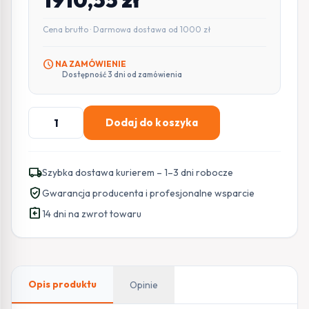
1910,55
zł
Cena brutto · Darmowa dostawa od 1000 zł
schedule
NA ZAMÓWIENIE
Dostępność 3 dni od zamówienia
ilość
Dodaj do koszyka
BCS-
L-
DIP44VSR4-
local_shipping
Szybka dostawa kurierem – 1–3 dni robocze
AI1
verified_user
Gwarancja producenta i profesjonalne wsparcie
BCS
assignment_return
Line
14 dni na zwrot towaru
kamera
kopułowa
IP
4Mpx
Opis produktu
Opinie
IR