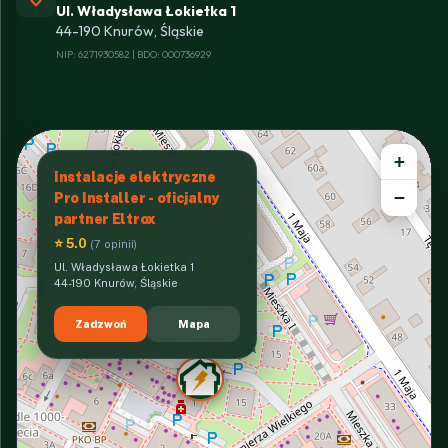
Ul. Władysława Łokietka 1
44-190 Knurów, Śląskie
NIP: 6271930582 | BDO: 000736929
+
Instalacje elektryczne
−
Pro Installer - oficjalny
partner Eltrox
⭐ 5.0
(7 opinii)
Ul. Władysława Łokietka 1
44-190 Knurów, Śląskie
Zadzwoń
Mapa