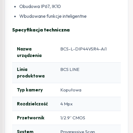
Obudowa IP67, IK10
Wbudowane funkcje inteligentne
Specyfikacja techniczna
Nazwa
BCS-L-DIP44VSR4-Ai1
urządzenia
Linia
BCS LINE
produktowa
Typ kamery
Kopułowa
Rozdzielczość
4 Mpx
Przetwornik
1/2.9” CMOS
System
Progressive Scan