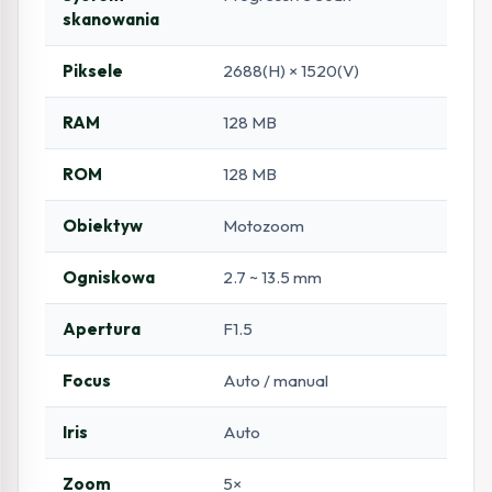
skanowania
Piksele
2688(H) × 1520(V)
RAM
128 MB
ROM
128 MB
Obiektyw
Motozoom
Ogniskowa
2.7 ~ 13.5 mm
Apertura
F1.5
Focus
Auto / manual
Iris
Auto
Zoom
5×