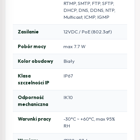
RTMP, SMTP, FTP, SFTP,
DHCP, DNS, DDNS, NTP,
Multicast, ICMP, IGMP
Zasilanie
12VDC / PoE (802.3af)
Pobór mocy
max 7.7 W
Kolor obudowy
Biały
Klasa
IP67
szczelności IP
Odporność
IK10
mechaniczna
Warunki pracy
-30°C ~ +60°C, max 95%
RH