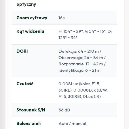
optyczny
Zoom cyfrowy
16×
Kąt widzenia
H: 104° ~ 29°, V: 54° ~ 16°, D:
125° ~ 34°
DORI
Detekcja: 64 ~ 210 m /
Obserwacja: 26 ~ 84 m /
Rozpoznanie: 13 ~ 42 m /
Identyfikacja: 6 ~ 21 m
Czułość
0.008Lux (kolor, F1.5,
30IRE), 0.0008Lux (B/W,
F1.5, 30IRE), 0Lux (IR)
Stosunek S/N
56 dB
Balans bieli
Auto / manual