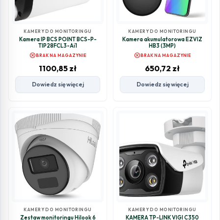
KAMERY DO MONITORINGU
KAMERY DO MONITORINGU
Kamera IP BCS POINT BCS-P-
Kamera akumulatorowa EZVIZ
TIP28FCL3-Ai1
HB3 (3MP)
cancel
cancel
BRAK NA MAGAZYNIE
BRAK NA MAGAZYNIE
1100,85
zł
650,72
zł
Dowiedz się więcej
Dowiedz się więcej
KAMERY DO MONITORINGU
KAMERY DO MONITORINGU
Zestaw monitoringu Hilook 6
KAMERA TP-LINK VIGI C350