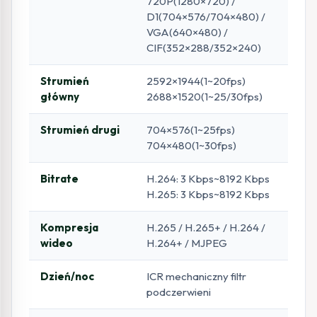
720P(1280×720) /
D1(704×576/704×480) /
VGA(640×480) /
CIF(352×288/352×240)
Strumień
2592×1944(1~20fps)
główny
2688×1520(1~25/30fps)
Strumień drugi
704×576(1~25fps)
704×480(1~30fps)
Bitrate
H.264: 3 Kbps~8192 Kbps
H.265: 3 Kbps~8192 Kbps
Kompresja
H.265 / H.265+ / H.264 /
wideo
H.264+ / MJPEG
Dzień/noc
ICR mechaniczny filtr
podczerwieni