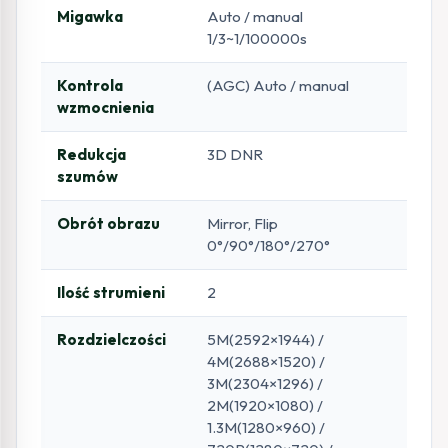
Migawka
Auto / manual
1/3~1/100000s
Kontrola
(AGC) Auto / manual
wzmocnienia
Redukcja
3D DNR
szumów
Obrót obrazu
Mirror, Flip
0°/90°/180°/270°
Ilość strumieni
2
Rozdzielczości
5M(2592×1944) /
4M(2688×1520) /
3M(2304×1296) /
2M(1920×1080) /
1.3M(1280×960) /