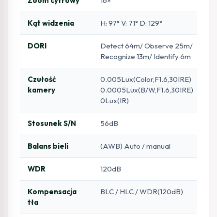
Zoom cyfrowy
16×
Kąt widzenia
H: 97° V: 71° D: 129°
DORI
Detect 64m/ Observe 25m/
Recognize 13m/ Identify 6m
Czułość
0.005Lux(Color,F1.6,30IRE)
kamery
0.0005Lux(B/W,F1.6,30IRE)
0Lux(IR)
Stosunek S/N
56dB
Balans bieli
(AWB) Auto / manual
WDR
120dB
Kompensacja
BLC / HLC / WDR(120dB)
tła