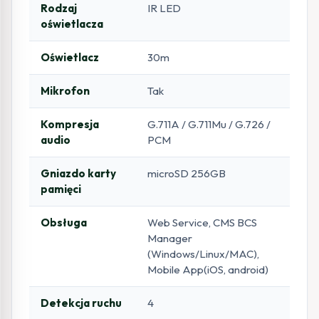
Rodzaj
IR LED
oświetlacza
Oświetlacz
30m
Mikrofon
Tak
Kompresja
G.711A / G.711Mu / G.726 /
audio
PCM
Gniazdo karty
microSD 256GB
pamięci
Obsługa
Web Service, CMS BCS
Manager
(Windows/Linux/MAC),
Mobile App(iOS, android)
Detekcja ruchu
4