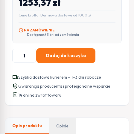
1253,37
zł
Cena brutto · Darmowa dostawa od 1000 zł
schedule
NA ZAMÓWIENIE
Dostępność 3 dni od zamówienia
ilość
Dodaj do koszyka
BCS-
L-
EIP15FSR3-
local_shipping
Szybka dostawa kurierem – 1–3 dni robocze
AI1
verified_user
Gwarancja producenta i profesjonalne wsparcie
BCS
assignment_return
Line
14 dni na zwrot towaru
kamera
kopułowa
IP
5Mpx
Opis produktu
Opinie
IR