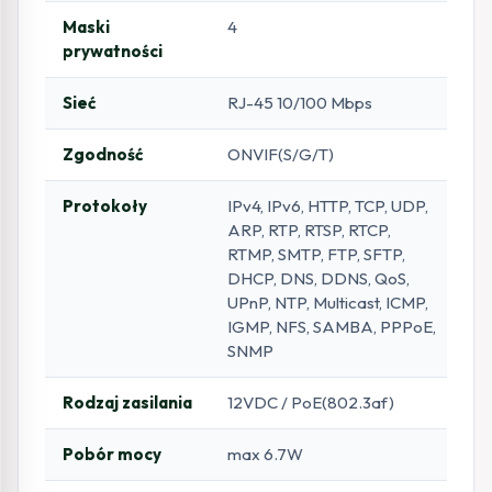
Maski
4
prywatności
Sieć
RJ-45 10/100 Mbps
Zgodność
ONVIF(S/G/T)
Protokoły
IPv4, IPv6, HTTP, TCP, UDP,
ARP, RTP, RTSP, RTCP,
RTMP, SMTP, FTP, SFTP,
DHCP, DNS, DDNS, QoS,
UPnP, NTP, Multicast, ICMP,
IGMP, NFS, SAMBA, PPPoE,
SNMP
Rodzaj zasilania
12VDC / PoE(802.3af)
Pobór mocy
max 6.7W