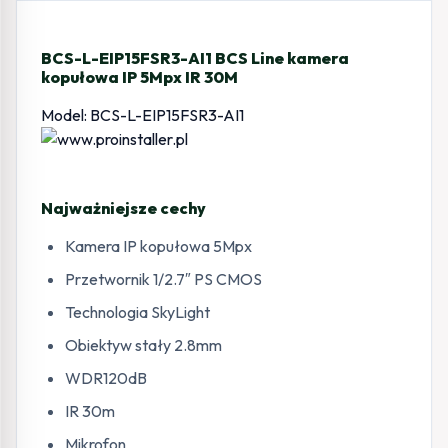
30M
BCS-L-EIP15FSR3-AI1 BCS Line kamera
kopułowa IP 5Mpx IR 30M
Model: BCS-L-EIP15FSR3-AI1
Najważniejsze cechy
Kamera IP kopułowa 5Mpx
Przetwornik 1/2.7″ PS CMOS
Technologia SkyLight
Obiektyw stały 2.8mm
WDR120dB
IR 30m
Mikrofon