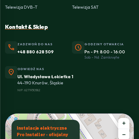
Telewizja DVB-T
Telewizja SAT
Kontakt & Sklep
ZADZWOŃ DO NAS
GODZINY OTWARCIA
phone
schedule
+48 880 628 509
Pn - Pt: 8:00 - 16:00
Sob - Nd: Zamknięte
ODWIEDŹ NAS
location_on
Ul. Władysława Łokietka 1
44-190 Knurów, Śląskie
NIP: 6271930582
+
Instalacje elektryczne
−
Pro Installer - oficjalny