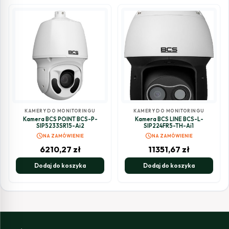
KAMERY DO MONITORINGU
KAMERY DO MONITORINGU
Kamera BCS POINT BCS-P-
Kamera BCS LINE BCS-L-
SIP5233SR15-Ai2
SIP224FR5-TH-Ai1
schedule
schedule
NA ZAMÓWIENIE
NA ZAMÓWIENIE
6210,27
zł
11351,67
zł
Dodaj do koszyka
Dodaj do koszyka