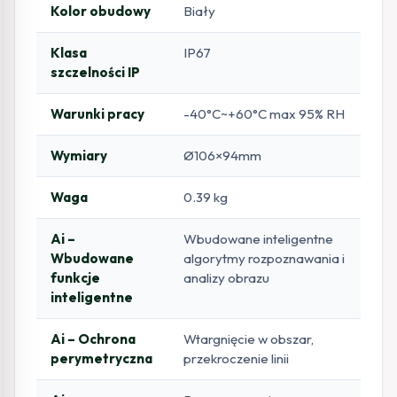
Kolor obudowy
Biały
Klasa
IP67
szczelności IP
Warunki pracy
-40°C~+60°C max 95% RH
Wymiary
Ø106×94mm
Waga
0.39 kg
Ai –
Wbudowane inteligentne
Wbudowane
algorytmy rozpoznawania i
funkcje
analizy obrazu
inteligentne
Ai – Ochrona
Wtargnięcie w obszar,
perymetryczna
przekroczenie linii