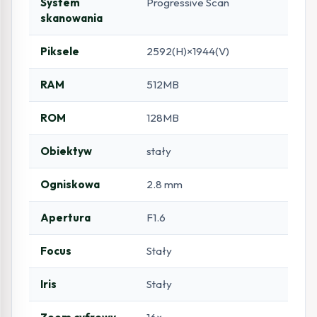
System
Progressive Scan
skanowania
Piksele
2592(H)×1944(V)
RAM
512MB
ROM
128MB
Obiektyw
stały
Ogniskowa
2.8 mm
Apertura
F1.6
Focus
Stały
Iris
Stały