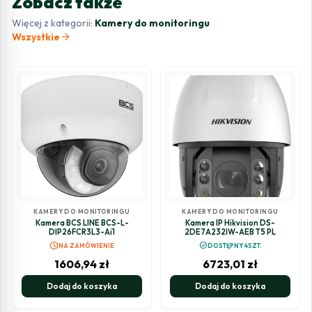
Zobacz także
Więcej z kategorii:
Kamery do monitoringu
arrow_forward
Wszystkie
KAMERY DO MONITORINGU
KAMERY DO MONITORINGU
Kamera BCS LINE BCS-L-
Kamera IP Hikvision DS-
DIP26FCR3L3-Ai1
2DE7A232IW-AEB T5 PL
schedule
check_circle
NA ZAMÓWIENIE
DOSTĘPNY 4SZT.
1606,94
zł
6723,01
zł
Dodaj do koszyka
Dodaj do koszyka