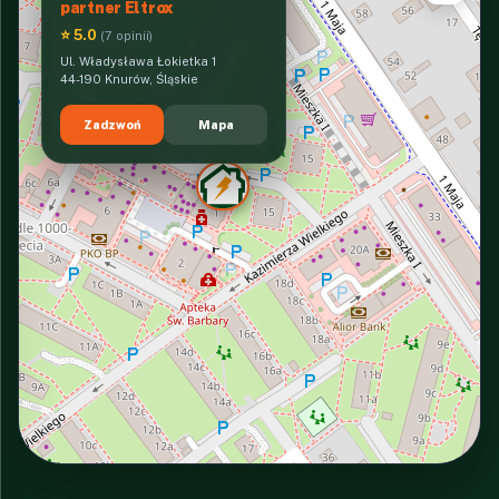
partner Eltrox
⭐ 5.0
(7 opinii)
Ul. Władysława Łokietka 1
44-190 Knurów, Śląskie
Zadzwoń
Mapa
INTERACTIVE VIEW