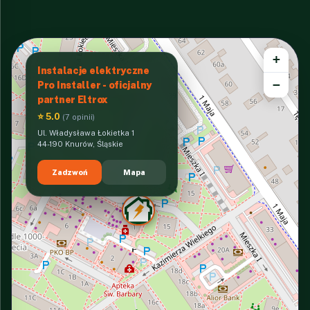
+
Instalacje elektryczne
−
Pro Installer - oficjalny
partner Eltrox
⭐ 5.0
(7 opinii)
Ul. Władysława Łokietka 1
44-190 Knurów, Śląskie
Zadzwoń
Mapa