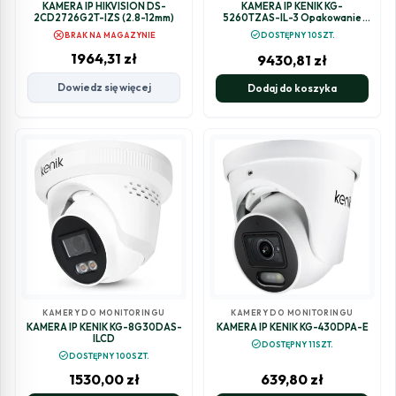
KAMERA IP HIKVISION DS-
KAMERA IP KENIK KG-
2CD2726G2T-IZS (2.8-12mm)
5260TZAS-IL-3 Opakowanie
zbiorcze 10szt.
cancel
check_circle
BRAK NA MAGAZYNIE
DOSTĘPNY 10SZT.
1964,31
zł
9430,81
zł
Dowiedz się więcej
Dodaj do koszyka
KAMERY DO MONITORINGU
KAMERY DO MONITORINGU
KAMERA IP KENIK KG-8G30DAS-
KAMERA IP KENIK KG-430DPA-E
ILCD
check_circle
DOSTĘPNY 11SZT.
check_circle
DOSTĘPNY 100SZT.
1530,00
zł
639,80
zł