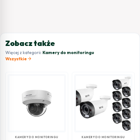
Zobacz także
Więcej z kategorii:
Kamery do monitoringu
arrow_forward
Wszystkie
KAMERY DO MONITORINGU
KAMERY DO MONITORINGU