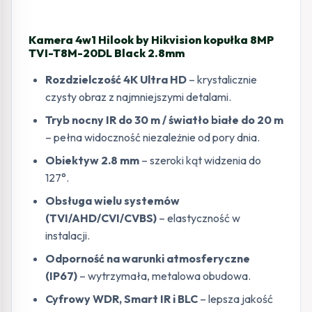
2.8mm
Kamera 4w1 Hilook by Hikvision kopułka 8MP
TVI-T8M-20DL Black 2.8mm
Rozdzielczość 4K Ultra HD
– krystalicznie
czysty obraz z najmniejszymi detalami.
Tryb nocny IR do 30 m / światło białe do 20 m
– pełna widoczność niezależnie od pory dnia.
Obiektyw 2.8 mm
– szeroki kąt widzenia do
127°.
Obsługa wielu systemów
(TVI/AHD/CVI/CVBS)
– elastyczność w
instalacji.
Odporność na warunki atmosferyczne
(IP67)
– wytrzymała, metalowa obudowa.
Cyfrowy WDR, Smart IR i BLC
– lepsza jakość