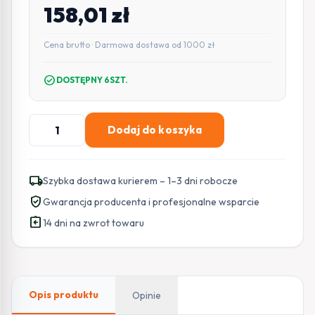
158,01
zł
Cena brutto · Darmowa dostawa od 1000 zł
check_circle
DOSTĘPNY 6SZT.
ilość
Dodaj do koszyka
Kamera
4w1
Hilook
local_shipping
Szybka dostawa kurierem – 1–3 dni robocze
by
verified_user
Gwarancja producenta i profesjonalne wsparcie
Hikvision
assignment_return
kopułka
14 dni na zwrot towaru
8MP
TVI-
T8M-
20DL
Opis produktu
Opinie
Black