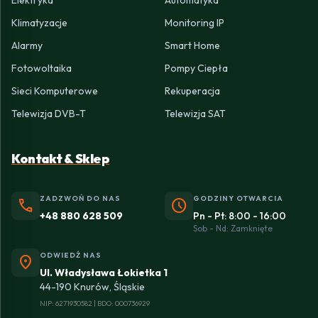
Klimatyzacje
Monitoring IP
Alarmy
Smart Home
Fotowoltaika
Pompy Ciepła
Sieci Komputerowe
Rekuperacja
Telewizja DVB-T
Telewizja SAT
Kontakt & Sklep
ZADZWOŃ DO NAS
GODZINY OTWARCIA
phone
schedule
+48 880 628 509
Pn - Pt: 8:00 - 16:00
Sob - Nd: Zamknięte
ODWIEDŹ NAS
location_on
Ul. Władysława Łokietka 1
44-190 Knurów, Śląskie
NIP: 6271930582 | BDO: 000736929