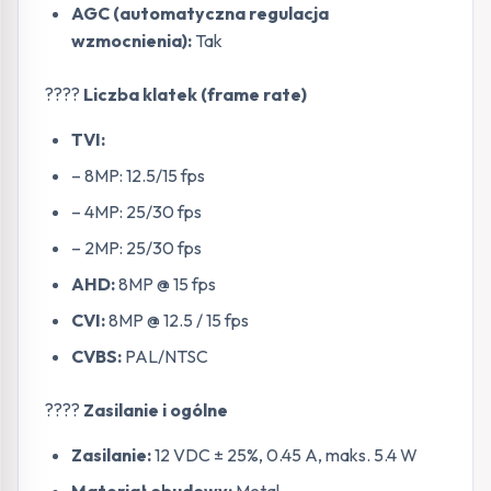
AGC (automatyczna regulacja
wzmocnienia):
Tak
????️
Liczba klatek (frame rate)
TVI:
– 8MP: 12.5/15 fps
– 4MP: 25/30 fps
– 2MP: 25/30 fps
AHD:
8MP @ 15 fps
CVI:
8MP @ 12.5 / 15 fps
CVBS:
PAL/NTSC
????
Zasilanie i ogólne
Zasilanie:
12 VDC ± 25%, 0.45 A, maks. 5.4 W