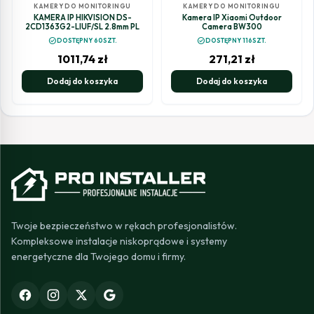
KAMERY DO MONITORINGU
KAMERY DO MONITORINGU
KAMERA IP HIKVISION DS-
Kamera IP Xiaomi Outdoor
2CD1363G2-LIUF/SL 2.8mm PL
Camera BW300
check_circle
check_circle
DOSTĘPNY 60SZT.
DOSTĘPNY 116SZT.
1011,74
zł
271,21
zł
Dodaj do koszyka
Dodaj do koszyka
Twoje bezpieczeństwo w rękach profesjonalistów.
Kompleksowe instalacje niskoprądowe i systemy
energetyczne dla Twojego domu i firmy.