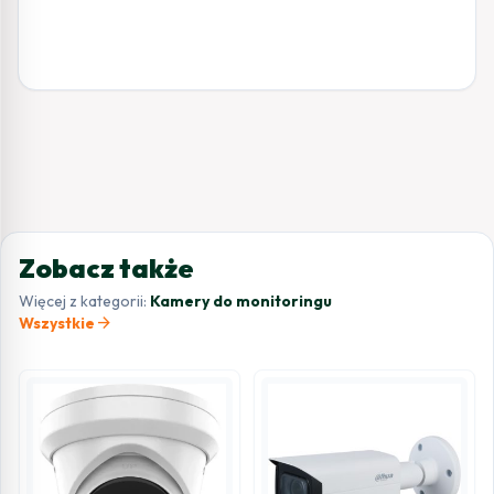
Zobacz także
Więcej z kategorii:
Kamery do monitoringu
arrow_forward
Wszystkie