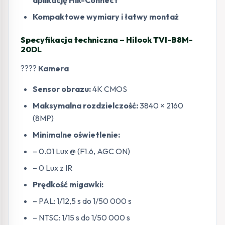
aplikację Hik-Connect
Kompaktowe wymiary i łatwy montaż
Specyfikacja techniczna – Hilook TVI-B8M-
20DL
????
Kamera
Sensor obrazu:
4K CMOS
Maksymalna rozdzielczość:
3840 × 2160
(8MP)
Minimalne oświetlenie:
– 0.01 Lux @ (F1.6, AGC ON)
– 0 Lux z IR
Prędkość migawki:
– PAL: 1/12,5 s do 1/50 000 s
– NTSC: 1/15 s do 1/50 000 s