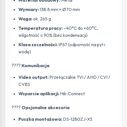
Materiał obudowy:
Metal
Wymiary:
138.8 mm × Ø70 mm
Waga:
ok. 265 g
Temperatura pracy:
–40°C do +60°C,
wilgotność ≤ 90% (bez kondensacji)
Klasa szczelności:
IP67 (odporność na pył i
wodę)
????
Komunikacja
Video output:
Przełączalne TVI / AHD / CVI /
CVBS
Wsparcie aplikacji:
Hik-Connect
????
Opcjonalne akcesoria
Puszka montażowa:
DS-1280ZJ-XS