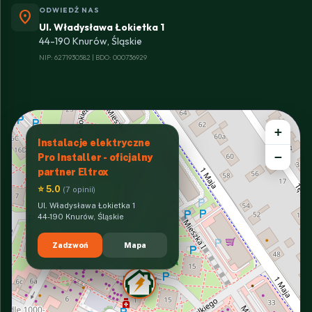
ODWIEDŹ NAS
location_on
Ul. Władysława Łokietka 1
44-190 Knurów, Śląskie
NIP: 6271930582 | BDO: 000736929
+
Instalacje elektryczne
−
Pro Installer - oficjalny
partner Eltrox
⭐ 5.0
(7 opinii)
Ul. Władysława Łokietka 1
44-190 Knurów, Śląskie
Zadzwoń
Mapa