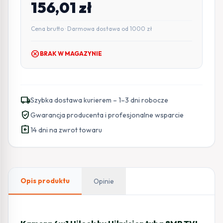
156,01
zł
Cena brutto · Darmowa dostawa od 1000 zł
cancel
BRAK W MAGAZYNIE
local_shipping
Szybka dostawa kurierem – 1–3 dni robocze
verified_user
Gwarancja producenta i profesjonalne wsparcie
assignment_return
14 dni na zwrot towaru
Opis produktu
Opinie