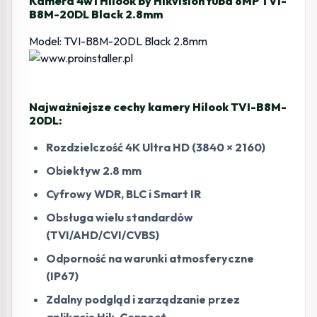
Kamera 4w1 Hilook by Hikvision tuba 8MP TVI-
B8M-20DL Black 2.8mm
Model: TVI-B8M-20DL Black 2.8mm
Najważniejsze cechy kamery Hilook TVI-B8M-
20DL:
Rozdzielczość 4K Ultra HD (3840 × 2160)
Obiektyw 2.8 mm
Cyfrowy WDR, BLC i Smart IR
Obsługa wielu standardów
(TVI/AHD/CVI/CVBS)
Odporność na warunki atmosferyczne
(IP67)
Zdalny podgląd i zarządzanie przez