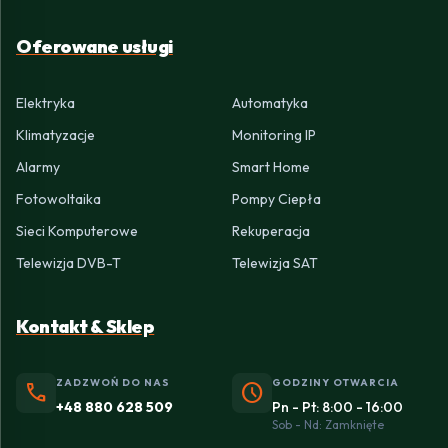
Oferowane usługi
Elektryka
Automatyka
Klimatyzacje
Monitoring IP
Alarmy
Smart Home
Fotowoltaika
Pompy Ciepła
Sieci Komputerowe
Rekuperacja
Telewizja DVB-T
Telewizja SAT
Kontakt & Sklep
ZADZWOŃ DO NAS
GODZINY OTWARCIA
phone
schedule
+48 880 628 509
Pn - Pt: 8:00 - 16:00
Sob - Nd: Zamknięte