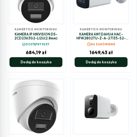
KAMERY DO MONITORINGU
KAMERY DO MONITORINGU
KAMERA IP HIKVISION DS-
KAMERA 4W1 DAHUA HAC-
2CD2363G2-LI2U(2.8mm)
HFW2802TU-Z-A-27135-S2-
DIP
schedule
check_circle
DOSTĘPNY 8SZT.
NA ZAMÓWIENIE
684,19
zł
1649,43
zł
Dodaj do koszyka
Dodaj do koszyka