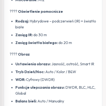
????
Oświetlenie pomocnicze
Rodzaj:
Hybrydowe – podczerwień (IR) + światło
białe
Zasięg IR:
do 30 m
Zasięg światła białego:
do 20 m
????️
Obraz
Ustawienia obrazu:
Jasność, ostrość, Smart IR
Tryb Dzień/Noc:
Auto / Kolor / B&W
WDR:
Cyfrowy (DWDR)
Funkcje ulepszania obrazu:
DWDR, BLC, HLC,
Global
Balans bieli:
Auto / Manualny