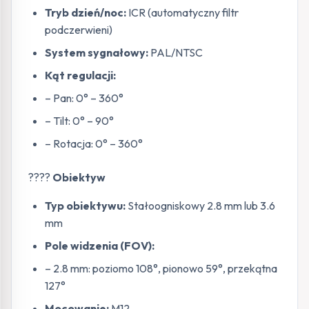
Tryb dzień/noc:
ICR (automatyczny filtr
podczerwieni)
System sygnałowy:
PAL/NTSC
Kąt regulacji:
– Pan: 0° – 360°
– Tilt: 0° – 90°
– Rotacja: 0° – 360°
????
Obiektyw
Typ obiektywu:
Stałoogniskowy 2.8 mm lub 3.6
mm
Pole widzenia (FOV):
– 2.8 mm: poziomo 108°, pionowo 59°, przekątna
127°
Mocowanie:
M12