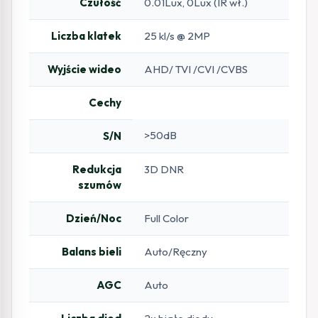
Czułość
0.01Lux, 0Lux (IR wł.)
Liczba klatek
25 kl/s @ 2MP
Wyjście wideo
AHD/ TVI /CVI /CVBS
Cechy
>50dB
S/N
Redukcja
3D DNR
szumów
Dzień/Noc
Full Color
Balans bieli
Auto/Ręczny
AGC
Auto