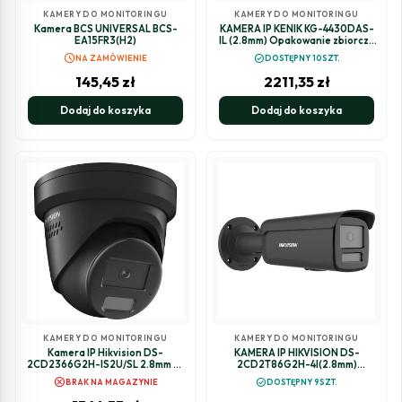
KAMERY DO MONITORINGU
KAMERY DO MONITORINGU
Kamera BCS UNIVERSAL BCS-
KAMERA IP KENIK KG-4430DAS-
EA15FR3(H2)
IL (2.8mm) Opakowanie zbiorcze
4szt.
schedule
check_circle
NA ZAMÓWIENIE
DOSTĘPNY 10SZT.
145,45
zł
2211,35
zł
Dodaj do koszyka
Dodaj do koszyka
KAMERY DO MONITORINGU
KAMERY DO MONITORINGU
Kamera IP Hikvision DS-
KAMERA IP HIKVISION DS-
2CD2366G2H-IS2U/SL 2.8mm EF
2CD2T86G2H-4I(2.8mm)
BLACK PL
(eF)/BLACK
cancel
check_circle
BRAK NA MAGAZYNIE
DOSTĘPNY 9SZT.