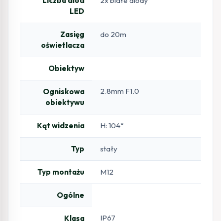
Liczba diod
2x białe diody
LED
Zasięg
do 20m
oświetlacza
Obiektyw
2.8mm F1.0
Ogniskowa
obiektywu
Kąt widzenia
H: 104º
Typ
stały
Typ montażu
M12
Ogólne
IP67
Klasa