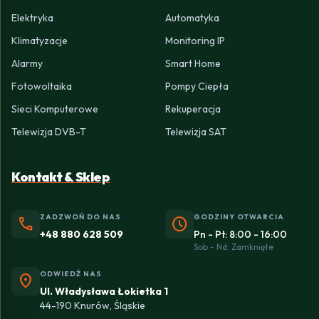
Elektryka
Automatyka
Klimatyzacje
Monitoring IP
Alarmy
Smart Home
Fotowoltaika
Pompy Ciepła
Sieci Komputerowe
Rekuperacja
Telewizja DVB-T
Telewizja SAT
Kontakt & Sklep
ZADZWOŃ DO NAS
GODZINY OTWARCIA
phone
schedule
+48 880 628 509
Pn - Pt: 8:00 - 16:00
Sob - Nd: Zamknięte
ODWIEDŹ NAS
location_on
Ul. Władysława Łokietka 1
44-190 Knurów, Śląskie