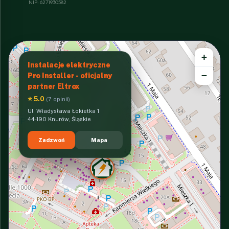
NIP: 6271930582
+
Instalacje elektryczne
−
Pro Installer - oficjalny
partner Eltrox
⭐ 5.0
(7 opinii)
Ul. Władysława Łokietka 1
44-190 Knurów, Śląskie
Zadzwoń
Mapa