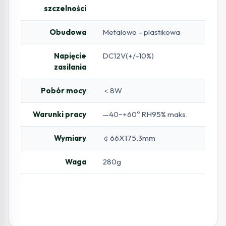
szczelności
Obudowa
Metalowo – plastikowa
Napięcie
DC12V(+/-10%)
zasilania
Pobór mocy
＜8W
Warunki pracy
—40~+60º RH95% maks.
Wymiary
￠66X175.3mm
Waga
280g