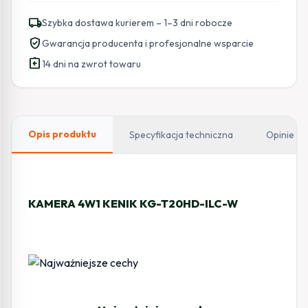
KENIK
local_shipping
Szybka dostawa kurierem – 1–3 dni robocze
KG-
verified_user
Gwarancja producenta i profesjonalne wsparcie
T20HD-
assignment_return
ILC-
14 dni na zwrot towaru
W
Opis produktu
Specyfikacja techniczna
Opinie
KAMERA 4W1 KENIK KG-T20HD-ILC-W