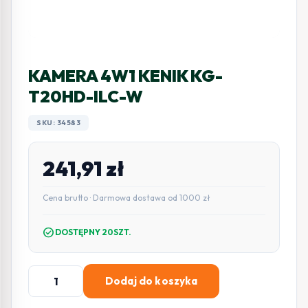
KAMERA 4W1 KENIK KG-
T20HD-ILC-W
SKU: 34583
241,91
zł
Cena brutto · Darmowa dostawa od 1000 zł
check_circle
DOSTĘPNY 20SZT.
ilość
Dodaj do koszyka
KAMERA
4W1