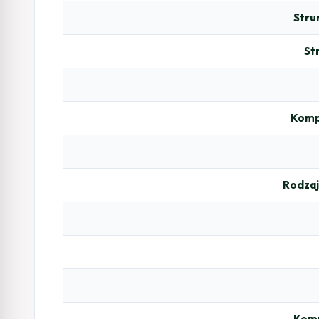
Stru
St
Komp
Rodzaj
Komp