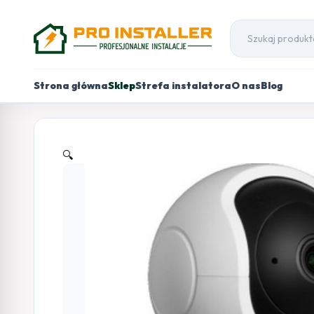
Strona główna
Sklep
Strefa instalatora
O nas
Blog
🔍