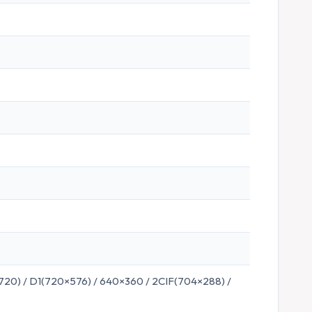
20) / D1(720×576) / 640×360 / 2CIF(704×288) /