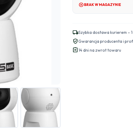
cancel
BRAK W MAGAZYNIE
local_shipping
Szybka dostawa kurierem – 1
verified_user
Gwarancja producenta i pro
assignment_return
14 dni na zwrot towaru