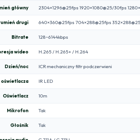
mień główny
2304×1296@25fps 1920×1080@25/30fps 1280
rumień drugi
640×360@25fps 704×288@25fps 352×288@25
Bitrate
128~6144kbps
resja wideo
H.265 / H.265+ / H.264
Dzień/noc
ICR mechaniczny filtr podczerwieni
 oświetlacza
IR LED
Oświetlacz
10m
Mikrofon
Tak
Głośnik
Tak
resja audio
G.711A / G.711U