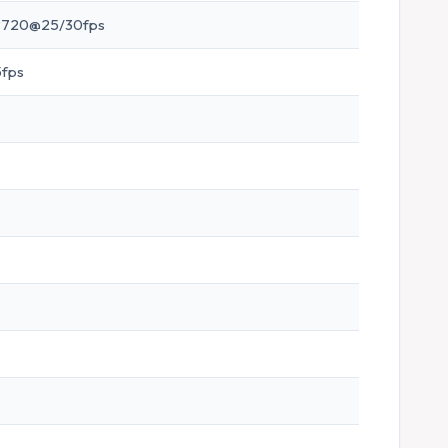
×720@25/30fps
fps