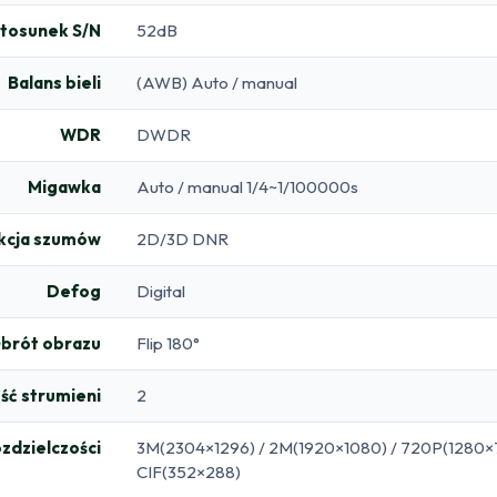
tosunek S/N
52dB
Balans bieli
(AWB) Auto / manual
WDR
DWDR
Migawka
Auto / manual 1/4~1/100000s
kcja szumów
2D/3D DNR
Defog
Digital
brót obrazu
Flip 180°
ość strumieni
2
zdzielczości
3M(2304×1296) / 2M(1920×1080) / 720P(1280×7
CIF(352×288)