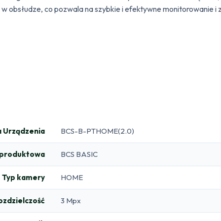
osta w obsłudze, co pozwala na szybkie i efektywne monitorowani
 Urządzenia
BCS-B-PTHOME(2.0)
a produktowa
BCS BASIC
Typ kamery
HOME
ozdzielczość
3 Mpx