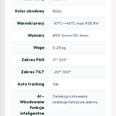
Kolor obudowy
Biały
Warunki pracy
-10°C~+40°C max 95% RH
Wymiary
Ø95.5mm×130.4mm
Waga
0.25 kg
Zakres PAN
0°~325°
Zakres TILT
-20°~100°
Auto tracking
Tak
AI –
Detekcja człowieka
Wbudowane
redukuje fałszywe alarmy
funkcje
inteligentne