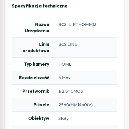
Specyfikacja techniczna
Nazwa
BCS-L-PTHOME03
Urządzenia
Linia
BCS LINE
produktowa
Typ kamery
HOME
Rozdzielczość
4 Mpx
Przetwornik
1/2.8” CMOS
Piksele
2560(H)×1440(V)
Obiektyw
Stały