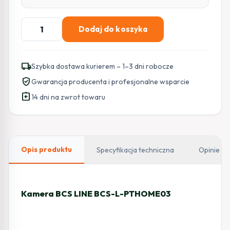
ilość
Dodaj do koszyka
Kamera
BCS
LINE
local_shipping
Szybka dostawa kurierem – 1–3 dni robocze
BCS-
verified_user
Gwarancja producenta i profesjonalne wsparcie
L-
assignment_return
PTHOME03
14 dni na zwrot towaru
Opis produktu
Specyfikacja techniczna
Opinie
Kamera BCS LINE BCS-L-PTHOME03