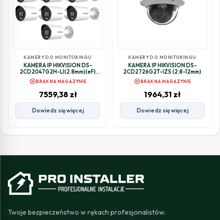
KAMERY DO MONITORINGU
KAMERY DO MONITORINGU
KAMERA IP HIKVISION DS-
KAMERA IP HIKVISION DS-
2CD2047G2H-LI(2.8mm)(eF)
2CD2726G2T-IZS (2.8-12mm)
Opakowanie zbiorcze 10szt.
cancel
cancel
BRAK NA MAGAZYNIE
BRAK NA MAGAZYNIE
7559,38
zł
1964,31
zł
Dowiedz się więcej
Dowiedz się więcej
Twoje bezpieczeństwo w rękach profesjonalistów.