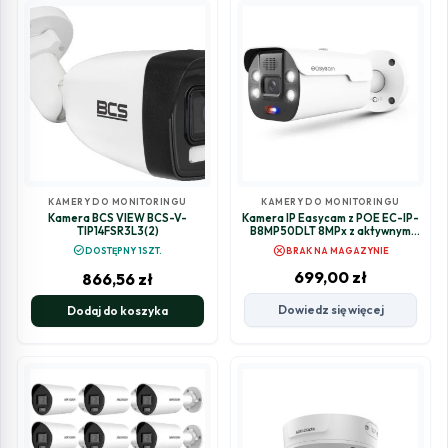
KAMERY DO MONITORINGU
KAMERY DO MONITORINGU
Kamera BCS VIEW BCS-V-
Kamera IP Easycam z POE EC-IP-
TIP14FSR3L3(2)
B8MP50DLT 8MPx z aktywnym
odstraszaniem
cancel
check_circle
DOSTĘPNY 1SZT.
BRAK NA MAGAZYNIE
699,00
zł
866,56
zł
Dowiedz się więcej
Dodaj do koszyka