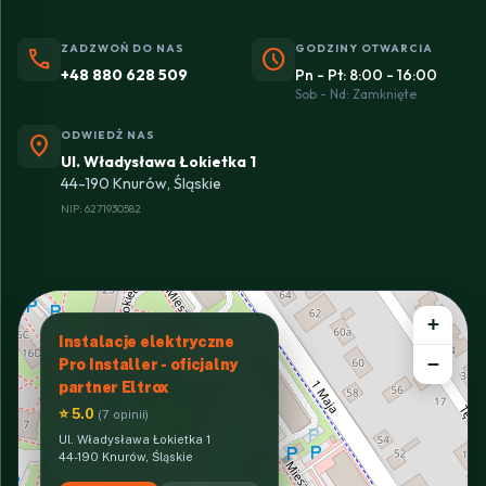
ZADZWOŃ DO NAS
GODZINY OTWARCIA
phone
schedule
+48 880 628 509
Pn - Pt: 8:00 - 16:00
Sob - Nd: Zamknięte
ODWIEDŹ NAS
location_on
Ul. Władysława Łokietka 1
44-190 Knurów, Śląskie
NIP: 6271930582
+
Instalacje elektryczne
−
Pro Installer - oficjalny
partner Eltrox
⭐ 5.0
(7 opinii)
Ul. Władysława Łokietka 1
44-190 Knurów, Śląskie