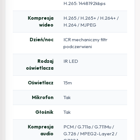
H.265: 1448192kbps
Kompresja
H.265 / H.265+ / H.264+ /
wideo
H.264 / MJPEG
Dzień/noc
ICR mechaniczny filtr
podczerwieni
Rodzaj
IR LED
oświetlacza
Oświetlacz
15m
Mikrofon
Tak
Głośnik
Tak
Kompresja
PCM / G.711a / G.711Mu /
audio
G.726 / MPEG2-Layer2 /