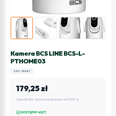
Kamera BCS LINE BCS-L-
PTHOME03
SKU: 55487
179,25
zł
Cena brutto · Darmowa dostawa od 1000 zł
check_circle
DOSTĘPNY 4SZT.