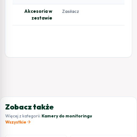
Akcesoria w
Zasilacz
zestawie
Zobacz także
Więcej z kategorii:
Kamery do monitoringu
arrow_forward
Wszystkie