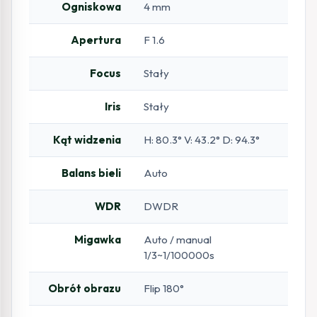
Ogniskowa
4 mm
Apertura
F 1.6
Focus
Stały
Iris
Stały
Kąt widzenia
H: 80.3° V: 43.2° D: 94.3°
Balans bieli
Auto
WDR
DWDR
Migawka
Auto / manual
1/3~1/100000s
Obrót obrazu
Flip 180°