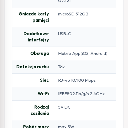
G722.1
Gniazdo karty
microSD 512GB
pamięci
Dodatkowe
USB-C
interfejsy
Obsługa
Mobile App(iOS, Android)
Detekcja ruchu
Tak
Sieć
RJ-45 10/100 Mbps
Wi-Fi
IEEE802.11b/g/n 2.4GHz
Rodzaj
5V DC
zasilania
Pobór mocy
max 5W