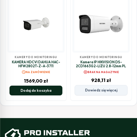
KAMERY DO MONITORINGU
KAMERY DO MONITORINGU
KAMERA HDCVI DAHUA HAC-
Kamera IP HIKVISION DS-
HFW2802T-Z-A-3711
2CD1663G2-LIZU 2.8-12mm PL
schedule
cancel
NA ZAMÓWIENIE
BRAK NA MAGAZYNIE
928,11
zł
1569,00
zł
Dowiedz się więcej
Dodaj do koszyka