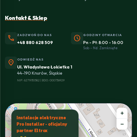
Kontakt & Sklep
ZADZWOŃ DO NAS
GODZINY OTWARCIA
phone
schedule
+48 880 628 509
Pn - Pt: 8:00 - 16:00
Sob - Nd: Zamknięte
ODWIEDŹ NAS
location_on
Ul. Władysława Łokietka 1
44-190 Knurów, Śląskie
NIP: 6271930582 | BDO: 000736929
+
Instalacje elektryczne
−
Pro Installer - oficjalny
partner Eltrox