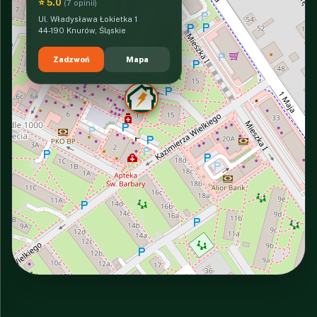
⭐ 5.0
(7 opinii)
Ul. Władysława Łokietka 1
44-190 Knurów, Śląskie
Zadzwoń
Mapa
INTERACTIVE VIEW