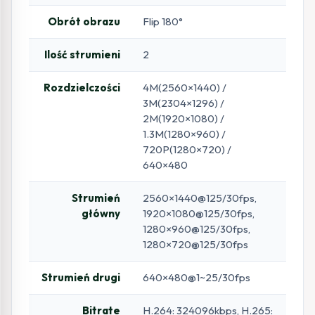
Obrót obrazu
Flip 180°
Ilość strumieni
2
Rozdzielczości
4M(2560×1440) /
3M(2304×1296) /
2M(1920×1080) /
1.3M(1280×960) /
720P(1280×720) /
640×480
Strumień
2560×1440@125/30fps,
główny
1920×1080@125/30fps,
1280×960@125/30fps,
1280×720@125/30fps
Strumień drugi
640×480@1~25/30fps
Bitrate
H.264: 324096kbps, H.265: