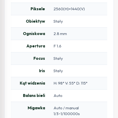
Piksele
2560(H)×1440(V)
Obiektyw
Stały
Ogniskowa
2.8 mm
Apertura
F 1.6
Focus
Stały
Iris
Stały
Kąt widzenia
H: 98° V: 55° D: 115°
Balans bieli
Auto
Migawka
Auto / manual
1/3~1/100000s