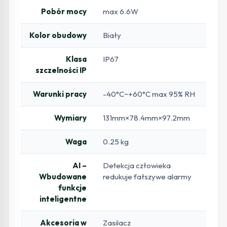
Pobór mocy
max 6.6W
Kolor obudowy
Biały
Klasa
IP67
szczelności IP
Warunki pracy
-40°C~+60°C max 95% RH
Wymiary
131mm×78.4mm×97.2mm
Waga
0.25 kg
AI –
Detekcja człowieka
Wbudowane
redukuje fałszywe alarmy
funkcje
inteligentne
Akcesoria w
Zasilacz