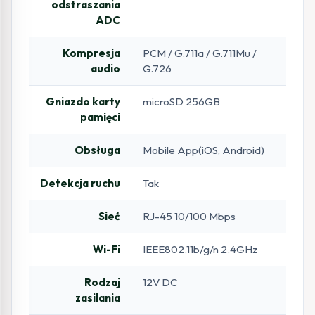
odstraszania
ADC
Kompresja
PCM / G.711a / G.711Mu /
audio
G.726
Gniazdo karty
microSD 256GB
pamięci
Obsługa
Mobile App(iOS, Android)
Detekcja ruchu
Tak
Sieć
RJ-45 10/100 Mbps
Wi-Fi
IEEE802.11b/g/n 2.4GHz
Rodzaj
12V DC
zasilania