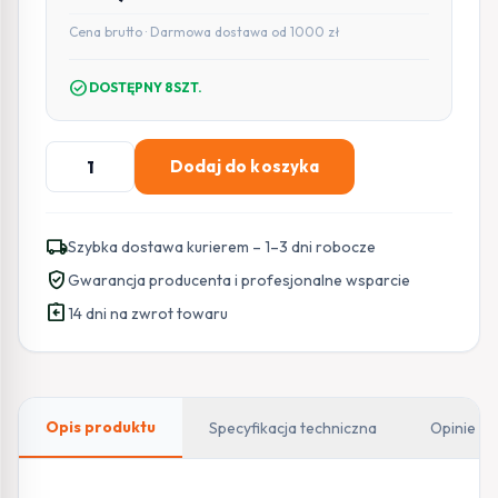
Cena brutto · Darmowa dostawa od 1000 zł
check_circle
DOSTĘPNY 8SZT.
ilość
Dodaj do koszyka
Kamera
BCS
LINE
local_shipping
Szybka dostawa kurierem – 1–3 dni robocze
BCS-
verified_user
Gwarancja producenta i profesjonalne wsparcie
L-
assignment_return
THOME01
14 dni na zwrot towaru
Opis produktu
Specyfikacja techniczna
Opinie