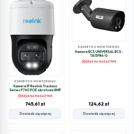
KAMERY DO MONITORINGU
Kamera BCS UNIVERSAL BCS-
TA15FR4-G
cancel
BRAK NA MAGAZYNIE
KAMERY DO MONITORINGU
Kamera IP Reolink Trackmix
Series P760 POE obrotowa 8MP
cancel
BRAK NA MAGAZYNIE
745,61
zł
124,62
zł
Dowiedz się więcej
Dowiedz się więcej