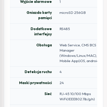
Wyjście alarmowe
1
Gniazdo karty
microSD 256GB
pamięci
Dodatkowe
RS485
interfejsy
Obsługa
Web Service, CMS BCS
Manager
(Windows/Linux/MAC),
Mobile App(iOS, android)
Detekcja ruchu
4
Maski prywatności
24
Sieć
RJ-45 10/100 Mbps
WiFi(IEEE802.11b/g/n)