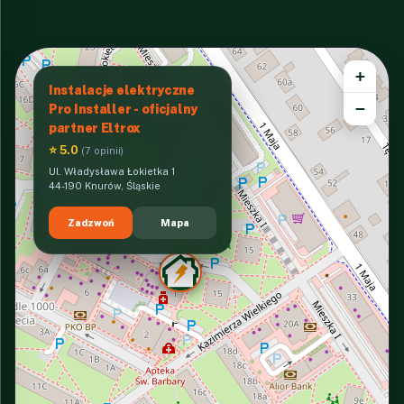
+
Instalacje elektryczne
−
Pro Installer - oficjalny
partner Eltrox
⭐ 5.0
(7 opinii)
Ul. Władysława Łokietka 1
44-190 Knurów, Śląskie
Zadzwoń
Mapa