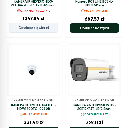
KAMERA IP HIKVISION DS-
Kamera BCS LINE BCS-L-
2CD1A43G0-IZU 2.8-12mm PL
TIP12FSR3-W
cancel
schedule
BRAK NA MAGAZYNIE
NA ZAMÓWIENIE
1247,84
zł
687,57
zł
Dowiedz się więcej
Dodaj do koszyka
KAMERY DO MONITORINGU
KAMERY DO MONITORINGU
KAMERA HDCVI DAHUA HAC-
KAMERA 4W1 HIKVISION DS-
HDW1200TQ-0280B
2CE12KF3T-LE(2.8mm)
schedule
check_circle
NA ZAMÓWIENIE
DOSTĘPNY 24SZT.
221,40
zł
339,11
zł