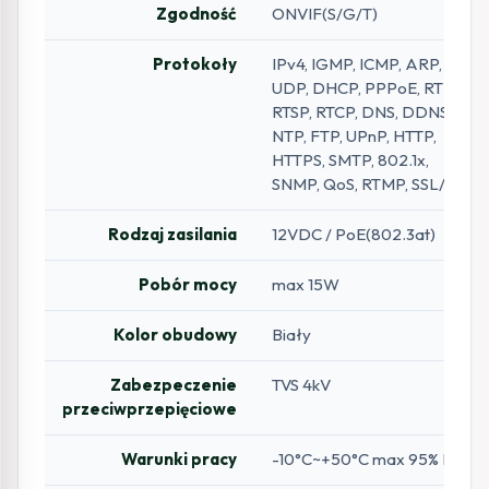
Zgodność
ONVIF(S/G/T)
Protokoły
IPv4, IGMP, ICMP, ARP, TCP,
UDP, DHCP, PPPoE, RTP,
RTSP, RTCP, DNS, DDNS,
NTP, FTP, UPnP, HTTP,
HTTPS, SMTP, 802.1x,
SNMP, QoS, RTMP, SSL/TLS
Rodzaj zasilania
12VDC / PoE(802.3at)
Pobór mocy
max 15W
Kolor obudowy
Biały
Zabezpeczenie
TVS 4kV
przeciwprzepięciowe
Warunki pracy
-10°C~+50°C max 95% RH