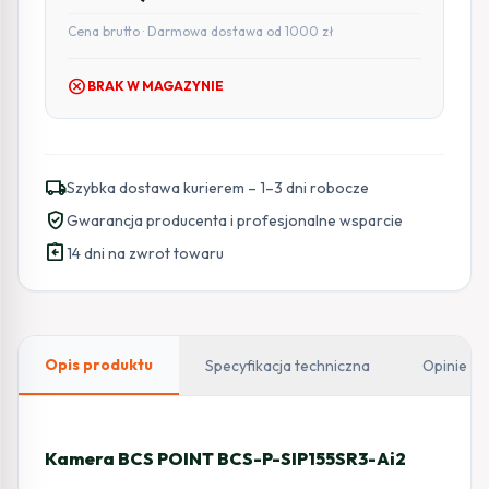
Cena brutto · Darmowa dostawa od 1000 zł
cancel
BRAK W MAGAZYNIE
local_shipping
Szybka dostawa kurierem – 1–3 dni robocze
verified_user
Gwarancja producenta i profesjonalne wsparcie
assignment_return
14 dni na zwrot towaru
Opis produktu
Specyfikacja techniczna
Opinie
Kamera BCS POINT BCS-P-SIP155SR3-Ai2