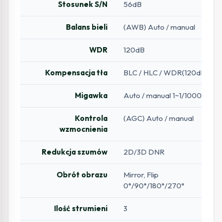
Stosunek S/N
56dB
Balans bieli
(AWB) Auto / manual
WDR
120dB
Kompensacja tła
BLC / HLC / WDR(120dB)
Migawka
Auto / manual 1~1/100000s
Kontrola
(AGC) Auto / manual
wzmocnienia
Redukcja szumów
2D/3D DNR
Obrót obrazu
Mirror, Flip
0°/90°/180°/270°
Ilość strumieni
3