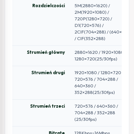
Rozdzielczości
5M(2880×1620) /
2M(1920×1080) /
720P(1280×720) /
D1(720×576) /
2CIF(704×288) / (640×360)
/ CIF(352×288)
Strumień główny
2880×1620 / 1920×1080 /
1280×720(25/30fps)
Strumień drugi
1920×1080 / 1280×720 /
720×576 / 704×288 /
640×360 /
352×288(25/30fps)
Strumień trzeci
720×576 / 640×360 /
704×288 / 352×288
(25/30fps)
Bitrate
128Kbps~16Mbps