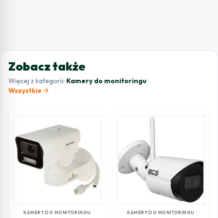
Zobacz także
Więcej z kategorii:
Kamery do monitoringu
arrow_forward
Wszystkie
KAMERY DO MONITORINGU
KAMERY DO MONITORINGU