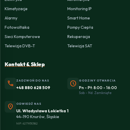
Klimatyzacje
Monitoring IP
Alarmy
Smart Home
Fotowoltaika
Pompy Ciepła
Sieci Komputerowe
Rekuperacja
Telewizja DVB-T
Telewizja SAT
Kontakt & Sklep
ZADZWOŃ DO NAS
GODZINY OTWARCIA
phone
schedule
+48 880 628 509
Pn - Pt: 8:00 - 16:00
Sob - Nd: Zamknięte
ODWIEDŹ NAS
location_on
Ul. Władysława Łokietka 1
44-190 Knurów, Śląskie
NIP: 6271930582