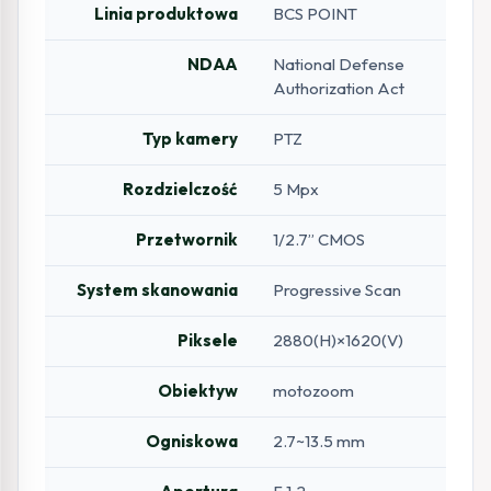
Linia produktowa
BCS POINT
NDAA
National Defense
Authorization Act
Typ kamery
PTZ
Rozdzielczość
5 Mpx
Przetwornik
1/2.7” CMOS
System skanowania
Progressive Scan
Piksele
2880(H)×1620(V)
Obiektyw
motozoom
Ogniskowa
2.7~13.5 mm