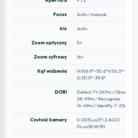
Apertura
F 1.2
Focus
Auto / manual
Iris
Auto
Zoom optyczny
5×
Zoom cyfrowy
16×
Kąt widzenia
H:106.9°~30.6°V:56.0°~17.7°
D:131.5°~39.8°
DORI
Detect 71~247m / Observe
28~99m / Recognize
14~49m / Identify 7~25m
Czułość kamery
0.003Lux(F1.2,AGC)
0Lux(B/W,IR)