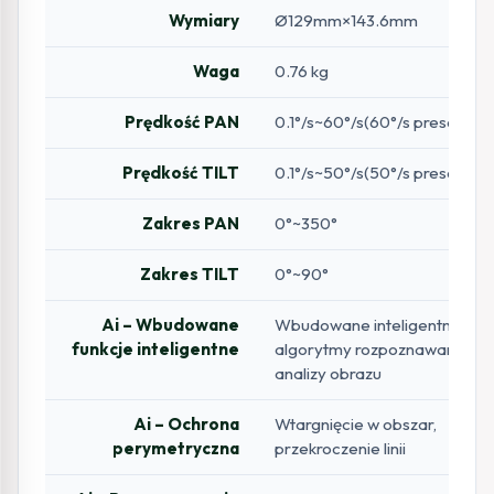
Wymiary
Ø129mm×143.6mm
Waga
0.76 kg
Prędkość PAN
0.1°/s~60°/s(60°/s preset)
Prędkość TILT
0.1°/s~50°/s(50°/s preset)
Zakres PAN
0°~350°
Zakres TILT
0°~90°
Ai – Wbudowane
Wbudowane inteligentne
funkcje inteligentne
algorytmy rozpoznawania i
analizy obrazu
Ai – Ochrona
Wtargnięcie w obszar,
perymetryczna
przekroczenie linii