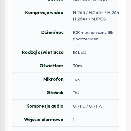
Kompresja wideo
H.265 / H.265+ / H.264 /
H.264+ / MJPEG
Dzień/noc
ICR mechaniczny filtr
podczerwieni
Rodzaj oświetlacza
IR LED
Oświetlacz
30m
Mikrofon
Tak
Głośnik
Tak
Kompresja audio
G.711U / G.711A
Wejście alarmowe
1